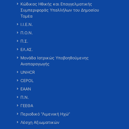
Κώδικας Ηθικής και Επαγγελματικής
Συμπεριφοράς Υπαλλήλων του Δημοσίου
Τομέα
Ι.Ι.Ε.Ν.
Π.Ο.Ν.
Π.Σ.
ΕΛ.ΑΣ.
Μονάδα Ιατρικώς Υποβοηθούμενης
Αναπαραγωγής
UNHCR
CEPOL
ΕΑΑΝ
Π.Ν.
ΓΕΕΘΑ
Περιοδικό “Λιμενική Ηχώ”
Λέσχη Αξιωματικών