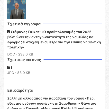
Σχετικά έγγραφα
Στέφανος Γκίκας: «Ο προϋπολογισμός του 2025
βελτιώνει την ανταγωνιστικότητα της ναυτιλίας και
εφαρμόζει στοχευμένα μέτρα για την εθνική νησιωτική
πολιτική»
DOC
- 238,0 KB
Σχετικες εικόνες
1
JPG - 83,0 KB
Επικαιρότητα
Σύλληψη αλλοδαπού για παράβαση του νόμου «Περί
εξαρτησιογόνων ουσιών» στη Σαμοθράκη– Θάνατος
άνδρα στη Ζάκυνθο –Μηχανική Βλάβη Ι/Φ σκάφους