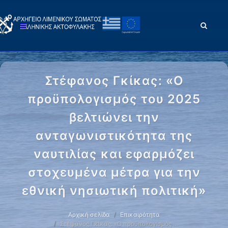
Στέφανος Γκίκας: «Ο
προϋπολογισμός του 2025
βελτιώνει την
ανταγωνιστικότητα της
ναυτιλίας και εφαρμόζει
στοχευμένα μέτρα για την
εθνική νησιωτική πολιτική»
Αρχική σελίδα
Επικαιρότητα
Στέφανος Γκίκας: «Ο προϋπολογισμός …