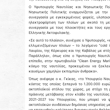
Ο Υφυπουργός Ναυτιλίας και Νησιωτικής Πο
Νησιωτικής Πολιτικής εναρμονίζεται με την 
συνεργασία με εγκεκριμένους φορείς, υλοποιο
ηλεκτροφόρτιση των πλοίων με σκοπό τη με
συνεργασία με τους πλοιοκτήτες και τους ερ
Ελληνικής Ακτοφυλακής.
«Σε αυτό το πλαίσιο», συνέχισε ο Υφυπουργός, 
ελλιμενιζόμενων πλοίων – το λεγόμενο "cold 
Λαυρίου, της Κέρκυρας και της Καβάλας με στό
Παράλληλα», όπως είπε ο Υφυπουργός Ναυτιλί
επίπεδο, στην πρωτοβουλία “Clean Energy Mar
κόσμο της ναυτιλίας, προκειμένου να ξεκλε
καυσίμων χαμηλών εκπομπών άνθρακα».
Όπως ανέφερε ο κ. Γκίκας, «το Υπουργείο Ναυτ
κόστος της οποίας ξεπερνά το 1.200.000 ευρώ
ακτοπλοϊκού στόλου της χώρας, με στόχο τη
πράσινης μετάβασης στον κλάδο της ναυτιλίας
2021-2027 του Υπουργείου, που μπορεί να 
ακτοπλοϊκών συνδέσεων δημόσιας υπηρεσίας με
να επιτευχθούν καλύτερες διανησιωτικές θαλάσ