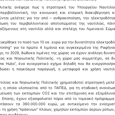
λιτικής ανέφερε πως η στρατηγική του Υπουργείου Ναυτιλία
περιβαλλοντική, την κοινωνική και εταιρική διακυβέρνηση κ
ύνται μελέτες για την από – ανθρακοποίηση, την ηλεκτροδότη
ίωση του περιβαλλοντικού αποτυπώματος της ναυτιλίας, πάν
γαζόμενους στη ναυτιλία αλλά και στελέχη του Λιμενικού Σώμα
«εγκρίθηκε το ποσό των 10 εκ. ευρώ για την δυνατότητα ηλεκτροδ
ironing" για τα πρώτα 4 λιμάνια και συγκεκριμένα της Ραφήνα
χο, το 2029, δώδεκα λιμένες της χώρας να έχουν ανάλογη δυνατ
ας και Νησιωτικής Πολιτικής, «η χώρα μας συμμετέχει, σε δι
ine Hubs”, ένα συνεργατικό σχήμα δηλαδή που θα ενεργοποιήσ
ιδώσει η παγκόσμια παραγωγή, η μεταφορά και χρήση ναυτιλ
ιλίας και Νησιωτικής Πολιτικής χρηματοδοτεί στρατηγική μελέ
, η οποία υλοποιείται από το ΤΑΙΠΕΔ, για τη σταδιακή ανανέω
 μείωση των εκπομπών CO2 και την επιτάχυνση και εξομάλυνσ
. Επίσης, έχουν εξασφαλιστεί πόροι από το τομεακό πρόγραμμ
φτάσουν τα 360.000.000 ευρώ, με αντικείμενο την ενίσχυσ
 τη χρήση “πράσινων” πλοίων, χαμηλών εκπομπών αερίων ρύπων
σιες συνδέσεις».