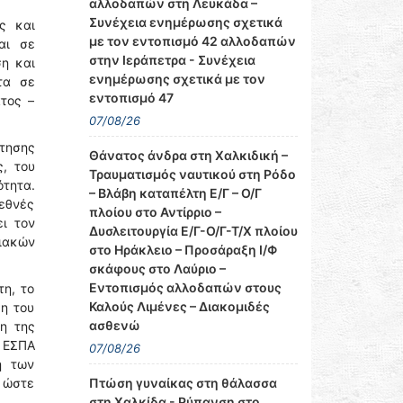
αλλοδαπών στη Λευκάδα –
Συνέχεια ενημέρωσης σχετικά
ς και
με τον εντοπισμό 42 αλλοδαπών
αι σε
στην Ιεράπετρα - Συνέχεια
ση και
ενημέρωσης σχετικά με τον
τα σε
εντοπισμό 47
τος –
07/08/26
ότησης
Θάνατος άνδρα στη Χαλκιδική –
ς, του
Τραυματισμός ναυτικού στη Ρόδο
ότητα.
– Βλάβη καταπέλτη Ε/Γ – Ο/Γ
εθνές
πλοίου στο Αντίρριο –
ει τον
Δυσλειτουργία Ε/Γ-Ο/Γ-Τ/Χ πλοίου
ιακών
στο Ηράκλειο – Προσάραξη Ι/Φ
σκάφους στο Λαύριο –
Εντοπισμός αλλοδαπών στους
τη, το
Καλούς Λιμένες – Διακομιδές
ση του
ασθενώ
η της
α ΕΣΠΑ
07/08/26
η των
Πτώση γυναίκας στη θάλασσα
, ώστε
στη Χαλκίδα - Ρύπανση στο