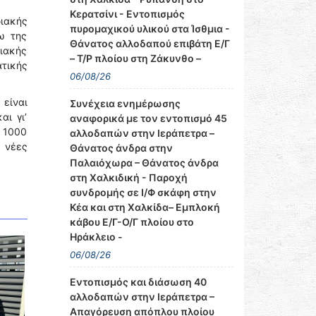
Κερατσίνι - Εντοπισμός
ιακής
πυρομαχικού υλικού στα Ίσθμια -
ω της
Θάνατος αλλοδαπού επιβάτη Ε/Γ
λιακής
– Τ/Ρ πλοίου στη Ζάκυνθο –
τικής
06/08/26
 είναι
Συνέχεια ενημέρωσης
αι γι’
αναφορικά με τον εντοπισμό 45
 1000
αλλοδαπών στην Ιεράπετρα –
ς νέες
Θάνατος άνδρα στην
Παλαιόχωρα – Θάνατος άνδρα
στη Χαλκιδική - Παροχή
συνδρομής σε Ι/Φ σκάφη στην
Κέα και στη Χαλκίδα– Εμπλοκή
κάβου Ε/Γ-Ο/Γ πλοίου στο
Ηράκλειο -
06/08/26
Εντοπισμός και διάσωση 40
αλλοδαπών στην Ιεράπετρα –
Απαγόρευση απόπλου πλοίου