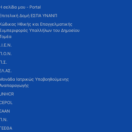
Η σελίδα μου - Portal
Επιτελική Δομή ΕΣΠΑ ΥΝΑΝΠ
Κώδικας Ηθικής και Επαγγελματικής
Συμπεριφοράς Υπαλλήλων του Δημοσίου
Τομέα
Ι.Ι.Ε.Ν.
Π.Ο.Ν.
Π.Σ.
ΕΛ.ΑΣ.
Μονάδα Ιατρικώς Υποβοηθούμενης
Αναπαραγωγής
UNHCR
CEPOL
ΕΑΑΝ
Π.Ν.
ΓΕΕΘΑ