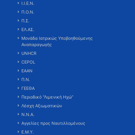
Ι.Ι.Ε.Ν.
Π.Ο.Ν.
Π.Σ.
ΕΛ.ΑΣ.
Μονάδα Ιατρικώς Υποβοηθούμενης
Αναπαραγωγής
UNHCR
CEPOL
ΕΑΑΝ
Π.Ν.
ΓΕΕΘΑ
Περιοδικό “Λιμενική Ηχώ”
Λέσχη Αξιωματικών
Ν.Ν.Α.
Αγγελίες προς Ναυτιλλομένους
Ε.Μ.Υ.