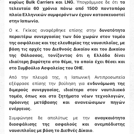
κυρίως Bulk Carriers και LNG.
Υπογράμμισε δε ότι
τα
τελευταία 60 χρόνια πάνω από́ 1500 ποντοπόρα
πλοία Ελληνικών συμφερόντων έχουν κατασκευαστεί
στην Ιαπωνία.
Ο κ. Γκίκας αναφέρθηκε επίσης στην
δυνατότητα
περαιτέρω συνεργασίας των δύο χωρών στον τομέα
της ασφάλειας και της ελευθερίας της ναυσιπλοΐας, με
βάση τις αρχές του Διεθνούς Δικαίου και του Δικαίου
της Θάλασσας, τονίζοντας ότι η Ελλάδα δίνει
ιδιαίτερη βαρύτητα στο θέμα, το οποίο έχει θέσει και
στο Συμβούλιο Ασφαλείας του ΟΗΕ
.
Από την πλευρά της, η Ιαπωνική Αντιπροσωπεία
εξέφρασε επίσης την βούληση για
ενδυνάμωση της
διμερούς συνεργασίας, ιδιαίτερα στον ναυτιλιακό
τομέα, όπως και στα ζητήματα νέων τεχνολογιών,
πράσινης μετάβασης και ανανεώσιμων πηγών
ενέργειας.
Συμφώνησε δε απολύτως με την
αναγκαιότητα
διασφάλισης της ασφαλούς και ανεμπόδιστης
ναυσιπλοΐας με βάση το Διεθνές Δίκαιο
.