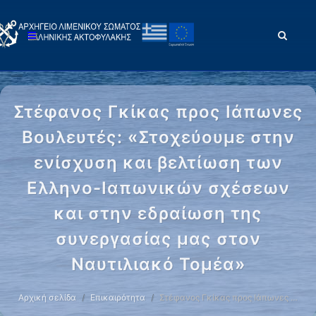
Στέφανος Γκίκας προς Ιάπωνες
Βουλευτές: «Στοχεύουμε στην
ενίσχυση και βελτίωση των
Ελληνο-Ιαπωνικών σχέσεων
και στην εδραίωση της
συνεργασίας μας στον
Ναυτιλιακό Τομέα»
Αρχική σελίδα
Επικαιρότητα
Στέφανος Γκίκας προς Ιάπωνες …