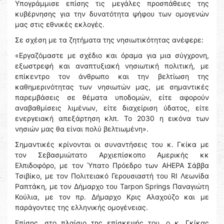
Υπογράμμισε επίσης τις μεγάλες προσπάθειες της
κυβέρνησης για την δυνατότητα ψήφου των ομογενών
μας στις εθνικές εκλογές.
Σε σχέση με τα ζητήματα της νησιωτικότητας ανέφερε:
«Εργαζόμαστε με σχέδιο και όραμα για μια σύγχρονη,
εξωστρεφή και αναπτυξιακή νησιωτική πολιτική, με
επίκεντρο τον άνθρωπο και την βελτίωση της
καθημερινότητας των νησιωτών μας, με σημαντικές
παρεμβάσεις σε θέματα υποδομών, είτε αφορούν
αναβαθμίσεις λιμένων, είτε διαχείριση ύδατος, είτε
ενεργειακή απεξάρτηση κλπ. Το 2030 η εικόνα των
νησιών μας θα είναι πολύ βελτιωμένη».
Σημαντικές κρίνονται οι συναντήσεις του κ. Γκίκα με
τον Σεβασμιώτατο Αρχιεπίσκοπο Αμερικής κκ
Ελπιδοφόρο, με τον Ύπατο Πρόεδρο των AHEPA Σάββα
Τσιβίκο, με τον Πολιτειακό Γερουσιαστή του RI Λεωνίδα
Ραπτάκη, με τον Δήμαρχο του Tarpon Springs Παναγιώτη
Κούλια, με τον πρ. Δήμαρχο Κρις Αλαχούζο και με
παράγοντες της ελληνικής ομογένειας.
Επίσης, στο πλαίσιο της επίσκεψής του, ο κ. Γκίκας