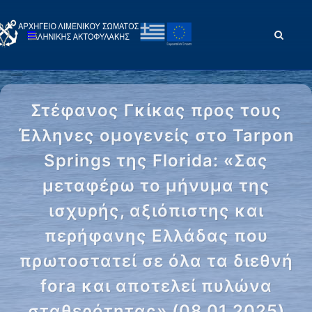
Στέφανος Γκίκας προς τους
Έλληνες ομογενείς στο Tarpon
Springs της Florida: «Σας
μεταφέρω το μήνυμα της
ισχυρής, αξιόπιστης και
περήφανης Ελλάδας που
πρωτοστατεί σε όλα τα διεθνή
fora και αποτελεί πυλώνα
σταθερότητας» (08.01.2025)