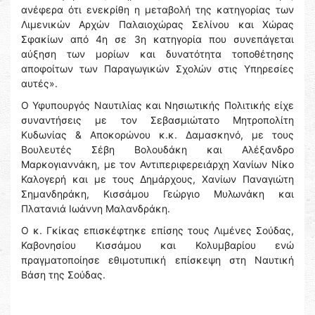
ανέφερα ότι ενεκρίθη η μεταβολή της κατηγορίας των
Λιμενικών Αρχών Παλαιοχώρας Σελίνου και Χώρας
Σφακίων από 4η σε 3η κατηγορία που συνεπάγεται
αύξηση των μορίων και δυνατότητα τοποθέτησης
αποφοίτων των Παραγωγικών Σχολών στις Υπηρεσίες
αυτές».
Ο Υφυπουργός Ναυτιλίας και Νησιωτικής Πολιτικής είχε
συναντήσεις με τον Σεβασμιώτατο Μητροπολίτη
Κυδωνίας & Αποκορώνου κ.κ. Δαμασκηνό, με τους
Βουλευτές Σέβη Βολουδάκη και Αλέξανδρο
Μαρκογιαννάκη, με τον Αντιπεριφερειάρχη Χανίων Νίκο
Καλογερή και με τους Δημάρχους, Χανίων Παναγιώτη
Σημανδηράκη, Κισσάμου Γεώργιο Μυλωνάκη και
Πλατανιά Ιωάννη Μαλανδράκη.
Ο κ. Γκίκας επισκέφτηκε επίσης τους Λιμένες Σούδας,
Καβονησίου Κισσάμου και Κολυμβαρίου ενώ
πραγματοποίησε εθιμοτυπική επίσκεψη στη Ναυτική
Βάση της Σούδας.