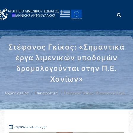
Στέφανος Γκίκας: «Σημαντικά
έργα λιμενικών υποδομών
δρομολογούνται στην Π.Ε.
Χανίων»
Αρχική σελίδα
Επικαιρότητα
Στέφανος Γκίκας: «Σημαντικά έργα …
04/09/2024 3:52 μμ.