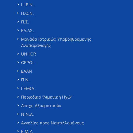
Ι.Ι.Ε.Ν.
Π.Ο.Ν.
Π.Σ.
ΕΛ.ΑΣ.
Μονάδα Ιατρικώς Υποβοηθούμενης
Αναπαραγωγής
UNHCR
CEPOL
ΕΑΑΝ
Π.Ν.
ΓΕΕΘΑ
Περιοδικό “Λιμενική Ηχώ”
Λέσχη Αξιωματικών
Ν.Ν.Α.
Αγγελίες προς Ναυτιλλομένους
Ε.Μ.Υ.