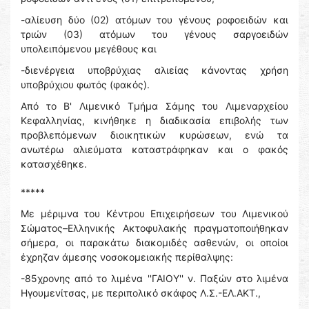
-αλίευση δύο (02) ατόμων του γένους ροφοειδών και
τριών (03) ατόμων του γένους σαργοειδών
υπολειπόμενου μεγέθους και
-διενέργεια υποβρύχιας αλιείας κάνοντας χρήση
υποβρύχιου φωτός (φακός).
Από το Β' Λιμενικό Τμήμα Σάμης του Λιμεναρχείου
Κεφαλληνίας, κινήθηκε η διαδικασία επιβολής των
προβλεπόμενων διοικητικών κυρώσεων, ενώ τα
ανωτέρω αλιεύματα καταστράφηκαν και ο φακός
κατασχέθηκε.
*****
Με μέριμνα του Κέντρου Επιχειρήσεων του Λιμενικού
Σώματος–Ελληνικής Ακτοφυλακής πραγματοποιήθηκαν
σήμερα, οι παρακάτω διακομιδές ασθενών, οι οποίοι
έχρηζαν άμεσης νοσοκομειακής περίθαλψης:
-85χρονης από το λιμένα ''ΓΑΙΟΥ'' ν. Παξών στο λιμένα
Ηγουμενίτσας, με περιπολικό σκάφος Λ.Σ.-ΕΛ.ΑΚΤ.,