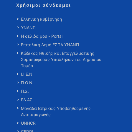
Χρήσιμοι σύνδεσμοι
Ελληνική κυβέρνηση
ΥΝΑΝΠ
Η σελίδα μου - Portal
Επιτελική Δομή ΕΣΠΑ ΥΝΑΝΠ
Κώδικας Ηθικής και Επαγγελματικής
Συμπεριφοράς Υπαλλήλων του Δημοσίου
Τομέα
Ι.Ι.Ε.Ν.
Π.Ο.Ν.
Π.Σ.
ΕΛ.ΑΣ.
Μονάδα Ιατρικώς Υποβοηθούμενης
Αναπαραγωγής
UNHCR
CEPOL