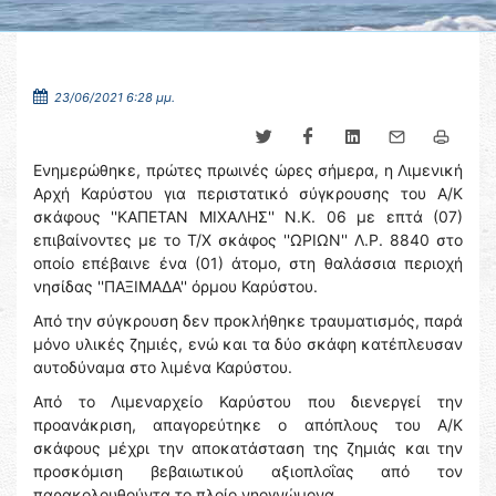
23/06/2021 6:28 μμ.
Ενημερώθηκε, πρώτες πρωινές ώρες σήμερα, η Λιμενική
Αρχή Καρύστου για περιστατικό σύγκρουσης του Α/Κ
σκάφους ''ΚΑΠΕΤΑΝ ΜΙΧΑΛΗΣ'' Ν.Κ. 06 με επτά (07)
επιβαίνοντες με το Τ/Χ σκάφος ''ΩΡΙΩΝ'' Λ.Ρ. 8840 στο
οποίο επέβαινε ένα (01) άτομο, στη θαλάσσια περιοχή
νησίδας ''ΠΑΞΙΜΑΔΑ'' όρμου Καρύστου.
Από την σύγκρουση δεν προκλήθηκε τραυματισμός, παρά
μόνο υλικές ζημιές, ενώ και τα δύο σκάφη κατέπλευσαν
αυτοδύναμα στο λιμένα Καρύστου.
Από το Λιμεναρχείο Καρύστου που διενεργεί την
προανάκριση, απαγορεύτηκε ο απόπλους του Α/Κ
σκάφους μέχρι την αποκατάσταση της ζημιάς και την
προσκόμιση βεβαιωτικού αξιοπλοΐας από τον
παρακολουθούντα το πλοίο νηογνώμονα.