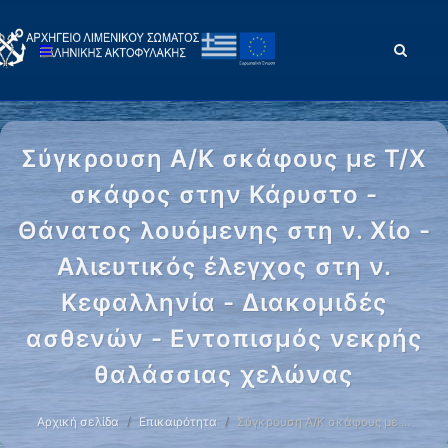
Σύγκρουση Α/Κ σκάφους με Τ/Χ
σκάφος στην Κάρυστο -
Θάνατος λουόμενης στη ν. Χίο -
Αλιευτικός έλεγχος στη ν.
Κεφαλληνία - Διακομιδές
ασθενών - Εντοπισμός νεκρής
θαλάσσιας χελώνας
Αρχική σελίδα
Επικαιρότητα
Σύγκρουση Α/Κ σκάφους με …