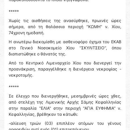
*****
Χωρίς τις αισθήσεις της ανασύρθηκε, πρωινές ώρες
σήμερα, από τη θαλάσσια περιοχή ''ΚΩΜΗ'' ν. Χίου,
74χρονη ημεδαπή.
Η ανωτέρω διεκομίσθη με ασθενοφόρο όχημα του ΕΚΑΒ
στο Γενικό Νοσοκομείο Χίου ''ΣΚΥΛΙΤΣΕΙΟ'', όπου
διαπιστώθηκε ο θάνατός της.
Από το Κεντρικό Λιμεναρχείο Χίου που διενεργεί την
προανάκριση, παραγγέλθηκε η διενέργεια νεκροψίας -
νεκροτομής.
*****
Σε έλεγχο που διενεργήθηκε, μεσημβρινές ώρες χθες,
από στελέχη της Λιμενικής Αρχής Σάμης Κεφαλληνίας
στην παραλία ''ΕΛΙΑ'' στην περιοχή ''ΑΓΙΑ ΕΥΦΗΜΙΑ'' ν.
Κεφαλληνίας, βρέθηκαν τα κάτωθι:
-αλίευση τριών (03) επιπλέον ατόμων του γένους
ροφοειδών αντί ενός (01) επιτρεπόμενου,