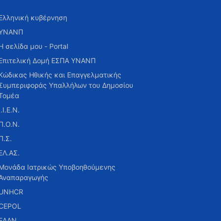
Ελληνική κυβέρνηση
ΥΝΑΝΠ
Η σελίδα μου - Portal
Επιτελική Δομή ΕΣΠΑ ΥΝΑΝΠ
Κώδικας Ηθικής και Επαγγελματικής
Συμπεριφοράς Υπαλλήλων του Δημοσίου
Τομέα
Ι.Ι.Ε.Ν.
Π.Ο.Ν.
Π.Σ.
ΕΛ.ΑΣ.
Μονάδα Ιατρικώς Υποβοηθούμενης
Αναπαραγωγής
UNHCR
CEPOL
ΕΑΑΝ