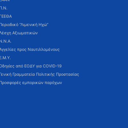
Π.Ν.
ΓΕΕΘΑ
Περιοδικό “Λιμενική Ηχώ”
Λέσχη Αξιωματικών
Ν.Ν.Α.
Αγγελίες προς Ναυτιλλομένους
Ε.Μ.Υ.
Οδηγίες από ΕΟΔΥ για COVID-19
Γενική Γραμματεία Πολιτικής Προστασίας
Προσφορές εμπορικών παρόχων