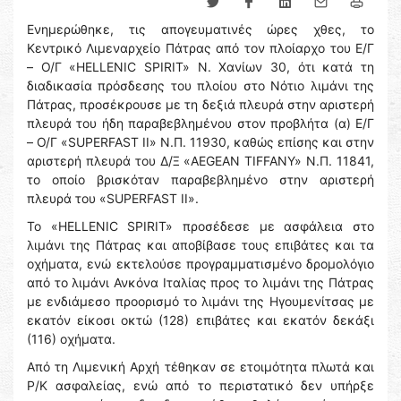
Ενημερώθηκε, τις απογευματινές ώρες χθες, το
Κεντρικό Λιμεναρχείο Πάτρας από τον πλοίαρχο του Ε/Γ
– Ο/Γ «HELLENIC SPIRIT» Ν. Χανίων 30, ότι κατά τη
διαδικασία πρόσδεσης του πλοίου στο Νότιο λιμάνι της
Πάτρας, προσέκρουσε με τη δεξιά πλευρά στην αριστερή
πλευρά του ήδη παραβεβλημένου στον προβλήτα (α) Ε/Γ
– Ο/Γ «SUPERFAST II» N.Π. 11930, καθώς επίσης και στην
αριστερή πλευρά του Δ/Ξ «AEGEAN TIFFANY» Ν.Π. 11841,
το οποίο βρισκόταν παραβεβλημένο στην αριστερή
πλευρά του «SUPERFAST II».
Το «HELLENIC SPIRIT» προσέδεσε με ασφάλεια στο
λιμάνι της Πάτρας και αποβίβασε τους επιβάτες και τα
οχήματα, ενώ εκτελούσε προγραμματισμένο δρομολόγιο
από το λιμάνι Ανκόνα Ιταλίας προς το λιμάνι της Πάτρας
με ενδιάμεσο προορισμό το λιμάνι της Ηγουμενίτσας με
εκατόν είκοσι οκτώ (128) επιβάτες και εκατόν δεκάξι
(116) οχήματα.
Από τη Λιμενική Αρχή τέθηκαν σε ετοιμότητα πλωτά και
Ρ/Κ ασφαλείας, ενώ από το περιστατικό δεν υπήρξε