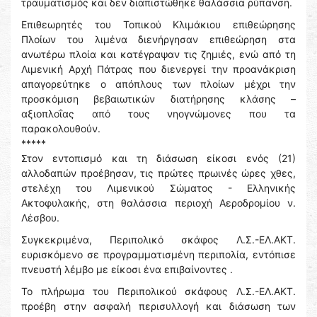
τραυματισμός και δεν διαπιστώθηκε θαλάσσια ρύπανση.
Επιθεωρητές του Τοπικού Κλιμάκιου επιθεώρησης
Πλοίων του λιμένα διενήργησαν επιθεώρηση στα
ανωτέρω πλοία και κατέγραψαν τις ζημιές, ενώ από τη
Λιμενική Αρχή Πάτρας που διενεργεί την προανάκριση
απαγορεύτηκε ο απόπλους των πλοίων μέχρι την
προσκόμιση βεβαιωτικών διατήρησης κλάσης –
αξιοπλοΐας από τους νηογνώμονες που τα
παρακολουθούν.
*****
Στον εντοπισμό και τη διάσωση είκοσι ενός (21)
αλλοδαπών προέβησαν, τις πρώτες πρωινές ώρες χθες,
στελέχη του Λιμενικού Σώματος - Ελληνικής
Ακτοφυλακής, στη θαλάσσια περιοχή Αεροδρομίου ν.
Λέσβου.
Συγκεκριμένα, Περιπολικό σκάφος Λ.Σ.-ΕΛ.ΑΚΤ.
ευρισκόμενο σε προγραμματισμένη περιπολία, εντόπισε
πνευστή λέμβο με είκοσι ένα επιβαίνοντες .
Το πλήρωμα του Περιπολικού σκάφους Λ.Σ.-ΕΛ.ΑΚΤ.
προέβη στην ασφαλή περισυλλογή και διάσωση των