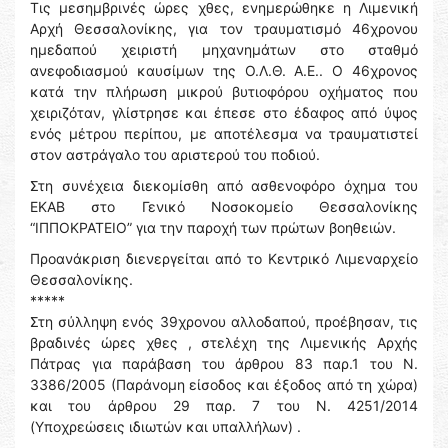
Τις μεσημβρινές ώρες χθες, ενημερώθηκε η Λιμενική
Αρχή Θεσσαλονίκης, για τον τραυματισμό 46χρονου
ημεδαπού χειριστή μηχανημάτων στο σταθμό
ανεφοδιασμού καυσίμων της Ο.Λ.Θ. Α.Ε.. Ο 46χρονος
κατά την πλήρωση μικρού βυτιοφόρου οχήματος που
χειριζόταν, γλίστρησε και έπεσε στο έδαφος από ύψος
ενός μέτρου περίπου, με αποτέλεσμα να τραυματιστεί
στον αστράγαλο του αριστερού του ποδιού.
Στη συνέχεια διεκομίσθη από ασθενοφόρο όχημα του
ΕΚΑΒ στο Γενικό Νοσοκομείο Θεσσαλονίκης
“ΙΠΠΟΚΡΑΤΕΙΟ” για την παροχή των πρώτων βοηθειών.
Προανάκριση διενεργείται από το Κεντρικό Λιμεναρχείο
Θεσσαλονίκης.
*****
Στη σύλληψη ενός 39χρονου αλλοδαπού, προέβησαν, τις
βραδινές ώρες χθες , στελέχη της Λιμενικής Αρχής
Πάτρας για παράβαση του άρθρου 83 παρ.1 του Ν.
3386/2005 (Παράνομη είσοδος και έξοδος από τη χώρα)
και του άρθρου 29 παρ. 7 του Ν. 4251/2014
(Υποχρεώσεις ιδιωτών και υπαλλήλων) .