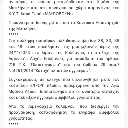
ανωτέρω, οι οποίοι μεταφέρθηκαν στο λιμάνι της
Μυτιλήνης και στη συνέχεια σε χώρο καραντίνας του
Κ.Υ.Τ. Καρά Τεπέ «ΜΑΥΡΟΒΟΥΝΙ».
Προανάκριση διενεργείται από το Κεντρικό Λιμεναρχείο
της Μυτιλήνης.
*****
Στη σύλληψη τεσσάρων αλλοδαπών ηλικίας 38, 33, 38
και 18 ετών προέβησαν, τις μεσημβρινές ώρες της
24/11/2023 στο λιμάνι της Καλύμνου, τα στελέχη της
Λιμενικής Αρχής Καλύμνου, για παράβαση του άρθρου
216 Π.Κ. “Πλαστογραφία” και του άρθρου 29 παρ.7
Ν.4251/2014 “Κατοχή πλαστών εγγράφων”.
Συγκεκριμένα, σε έλεγχο που διενεργήθηκε μετά τον
κατάπλου Ε/Γ-Ο/Γ πλοίου, προερχόμενο από την Αγία
Μαρίνα Λέρου, διαπιστώθηκε ότι οι ανωτέρω κατείχαν
και επέδειξαν έγγραφα αμφιβόλου γνησιότητας.
Από το Λιμεναρχείο Καλύμνου, που διενεργεί την
προανάκριση, κατασχέθηκαν τα έγγραφα αμφιβόλου
γνησιότητας.
*****