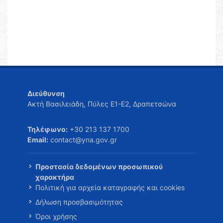
Διεύθυνση
Ακτή Βασιλειάδη, Πύλες Ε1-Ε2, Δραπετσώνα
Τηλέφωνο:
+30 213 137 1700
Email:
contact@yna.gov.gr
Προστασία δεδομένων προσωπικού
χαρακτήρα
Πολιτική για αρχεία καταγραφής και cookies
Δήλωση προσβασιμότητας
Όροι χρήσης