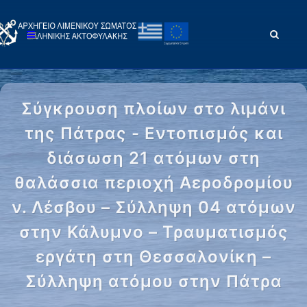
Σύγκρουση πλοίων στο λιμάνι
της Πάτρας - Εντοπισμός και
διάσωση 21 ατόμων στη
θαλάσσια περιοχή Αεροδρομίου
ν. Λέσβου – Σύλληψη 04 ατόμων
στην Κάλυμνο – Τραυματισμός
εργάτη στη Θεσσαλονίκη –
Σύλληψη ατόμου στην Πάτρα