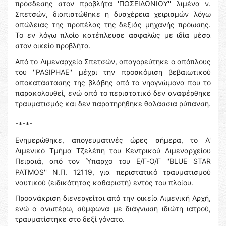
πρόσδεσης στον προβλήτα 'ΠΟΣΕΙΔΩΝΙΟΥ'' λιμένα ν.
Σπετσών, διαπιστώθηκε η δυσχέρεια χειρισμών λόγω
απώλειας της προπέλας της δεξιάς μηχανής πρόωσης.
Το εν λόγω πλοίο κατέπλευσε ασφαλώς με ιδία μέσα
στον οικείο προβλήτα.
Από το Λιμεναρχείο Σπετσών, απαγορεύτηκε ο απόπλους
του ''PASIPHAE'' μέχρι την προσκόμιση βεβαιωτικού
αποκατάστασης της βλάβης από το νηογνώμονα που το
παρακολουθεί, ενώ από το περιστατικό δεν αναφέρθηκε
τραυματισμός και δεν παρατηρήθηκε θαλάσσια ρύπανση.
*****
Ενημερώθηκε, απογευματινές ώρες σήμερα, το Α'
Λιμενικό Τμήμα Τζελέπη του Κεντρικού Λιμεναρχείου
Πειραιά, από τον Ύπαρχο του Ε/Γ-Ο/Γ ''BLUE STAR
PATMOS'' Ν.Π. 12119, για περιστατικό τραυματισμού
ναυτικού (ειδικότητας καθαριστή) εντός του πλοίου.
Προανάκριση διενεργείται από την οικεία Λιμενική Αρχή,
ενώ ο ανωτέρω, σύμφωνα με διάγνωση ιδιώτη ιατρού,
τραυματίστηκε στο δεξί γόνατο.