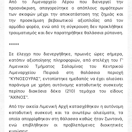
Από το Λιμεναρχείο Λέρου που διενεργεί την
προανάκριση, απαγορεύτηκε ο απόπλους αμφότερων
των σκαφών μέχρι την αποκατάσταση της ζημιάς και
την προσκόμιση βεβαιωτικού αξιοπλοΐας από τον
αρμόδιο φορέα, ενώ από τη σύγκρουση δεν προκλήθηκε
τραυματισμός και δεν παρατηρήθηκε θαλάσσια ρύπανση.
*****
Σε έλεγχο που διενεργήθηκε, πρωινές ώρες σήμερα,
κατόπιν αξιοποίησης πληροφοριών, από στελέχη του Γ'
Λιμενικού Τμήματος Σαλαμίνας του Κεντρικού
Λιμεναρχείου Πειραιά στη θαλάσσια περιοχή
''ΚΥΝΟΣΟΥΡΑΣ'', εντοπίστηκε ημεδαπός να έχει αλιεύσει
παράνομα με χρήση αυτόνομης καταδυτικής συσκευής
περίπου διακόσια δέκα (210) τεμάχια του είδους
''ΑΧΙΝΟΣ''.
Από την οικεία Λιμενική Αρχή κατασχέθηκαν η αυτόνομη
καταδυτική συσκευή και τα ανωτέρω αλιεύματα, τα
οποία απορρίφθηκαν στη θάλασσα καθώς ήταν ζωντανά,
ενώ επιβλήθηκαν οι προβλεπόμενες διοικητικές
κυρώσεις.