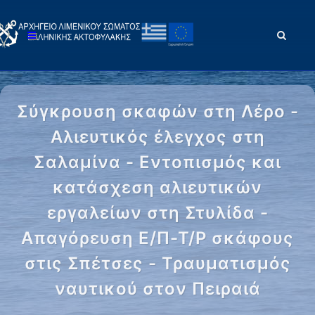
Σύγκρουση σκαφών στη Λέρο -
Αλιευτικός έλεγχος στη
Σαλαμίνα - Εντοπισμός και
κατάσχεση αλιευτικών
εργαλείων στη Στυλίδα -
Απαγόρευση Ε/Π-Τ/Ρ σκάφους
στις Σπέτσες - Τραυματισμός
ναυτικού στον Πειραιά