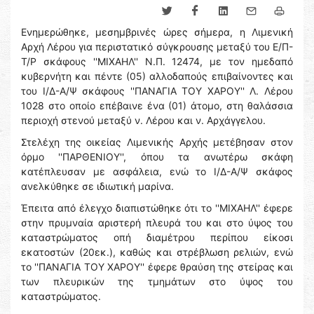
Ενημερώθηκε, μεσημβρινές ώρες σήμερα, η Λιμενική
Αρχή Λέρου για περιστατικό σύγκρουσης μεταξύ του Ε/Π-
Τ/Ρ σκάφους ''ΜΙΧΑΗΛ'' Ν.Π. 12474, με τον ημεδαπό
κυβερνήτη και πέντε (05) αλλοδαπούς επιβαίνοντες και
του Ι/Δ-Α/Ψ σκάφους ''ΠΑΝΑΓΙΑ ΤΟΥ ΧΑΡΟΥ'' Λ. Λέρου
1028 στο οποίο επέβαινε ένα (01) άτομο, στη θαλάσσια
περιοχή στενού μεταξύ ν. Λέρου και ν. Αρχάγγελου.
Στελέχη της οικείας Λιμενικής Αρχής μετέβησαν στον
όρμο ''ΠΑΡΘΕΝΙΟΥ'', όπου τα ανωτέρω σκάφη
κατέπλευσαν με ασφάλεια, ενώ το Ι/Δ-Α/Ψ σκάφος
ανελκύθηκε σε ιδιωτική μαρίνα.
Έπειτα από έλεγχο διαπιστώθηκε ότι το ''ΜΙΧΑΗΛ'' έφερε
στην πρυμναία αριστερή πλευρά του και στο ύψος του
καταστρώματος οπή διαμέτρου περίπου είκοσι
εκατοστών (20εκ.), καθώς και στρέβλωση ρελιών, ενώ
το ''ΠΑΝΑΓΙΑ ΤΟΥ ΧΑΡΟΥ'' έφερε θραύση της στείρας και
των πλευρικών της τμημάτων στο ύψος του
καταστρώματος.