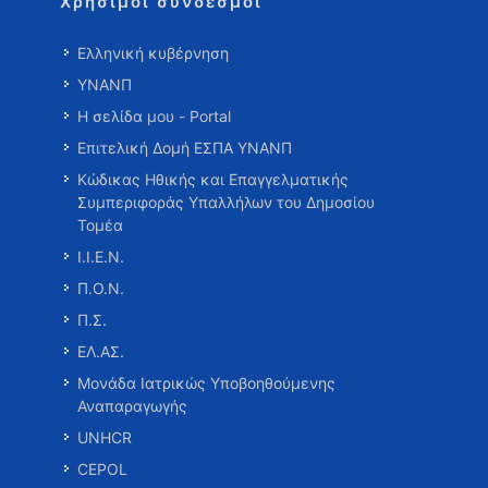
Χρήσιμοι σύνδεσμοι
Ελληνική κυβέρνηση
ΥΝΑΝΠ
Η σελίδα μου - Portal
Επιτελική Δομή ΕΣΠΑ ΥΝΑΝΠ
Κώδικας Ηθικής και Επαγγελματικής
Συμπεριφοράς Υπαλλήλων του Δημοσίου
Τομέα
Ι.Ι.Ε.Ν.
Π.Ο.Ν.
Π.Σ.
ΕΛ.ΑΣ.
Μονάδα Ιατρικώς Υποβοηθούμενης
Αναπαραγωγής
UNHCR
CEPOL