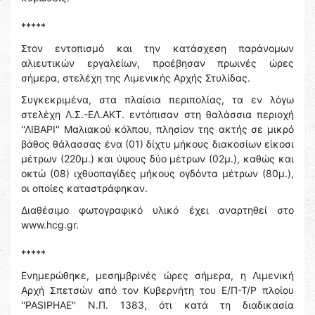
*****
Στον εντοπισμό και την κατάσχεση παράνομων
αλιευτικών εργαλείων, προέβησαν πρωινές ώρες
σήμερα, στελέχη της Λιμενικής Αρχής Στυλίδας.
Συγκεκριμένα, στα πλαίσια περιπολίας, τα εν λόγω
στελέχη Λ.Σ.-ΕΛ.ΑΚΤ. εντόπισαν στη θαλάσσια περιοχή
''ΛΙΒΑΡΙ'' Μαλιακού κόλπου, πλησίον της ακτής σε μικρό
βάθος θάλασσας ένα (01) δίχτυ μήκους διακοσίων είκοσι
μέτρων (220μ.) και ύψους δύο μέτρων (02μ.), καθώς και
οκτώ (08) ιχθυοπαγίδες μήκους ογδόντα μέτρων (80μ.),
οι οποίες καταστράφηκαν.
Διαθέσιμο φωτογραφικό υλικό έχει αναρτηθεί στο
www.hcg.gr.
*****
Ενημερώθηκε, μεσημβρινές ώρες σήμερα, η Λιμενική
Αρχή Σπετσών από τον Κυβερνήτη του Ε/Π-Τ/Ρ πλοίου
''PASIPHAE'' Ν.Π. 1383, ότι κατά τη διαδικασία