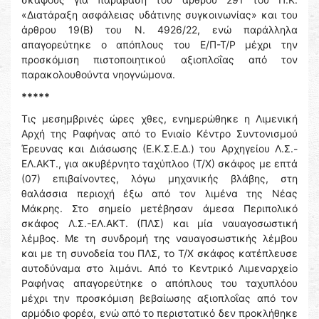
«Διατάραξη ασφάλειας υδάτινης συγκοινωνίας» και του
άρθρου 19(Β) του Ν. 4926/22, ενώ παράλληλα
απαγορεύτηκε ο απόπλους του Ε/Π-Τ/Ρ μέχρι την
προσκόμιση πιστοποιητικού αξιοπλοΐας από τον
παρακολουθούντα νηογνώμονα.
*****
Τις μεσημβρινές ώρες χθες, ενημερώθηκε η Λιμενική
Αρχή της Ραφήνας από το Ενιαίο Κέντρο Συντονισμού
Έρευνας και Διάσωσης (Ε.Κ.Σ.Ε.Δ.) του Αρχηγείου Λ.Σ.-
ΕΛ.ΑΚΤ., για ακυβέρνητο ταχύπλοο (Τ/Χ) σκάφος με επτά
(07) επιβαίνοντες, λόγω μηχανικής βλάβης, στη
θαλάσσια περιοχή έξω από τον λιμένα της Νέας
Mάκρης. Στο σημείο μετέβησαν άμεσα Περιπολικό
σκάφος Λ.Σ.-ΕΛ.ΑΚΤ. (ΠΛΣ) και μία ναυαγοσωστική
λέμβος. Με τη συνδρομή της ναυαγοσωστικής λέμβου
και με τη συνοδεία του ΠΛΣ, το Τ/Χ σκάφος κατέπλευσε
αυτοδύναμα στο λιμάνι. Από το Κεντρικό Λιμεναρχείο
Ραφήνας απαγορεύτηκε ο απόπλους του ταχυπλόου
μέχρι την προσκόμιση βεβαίωσης αξιοπλοΐας από τον
αρμόδιο φορέα, ενώ από το περιστατικό δεν προκλήθηκε