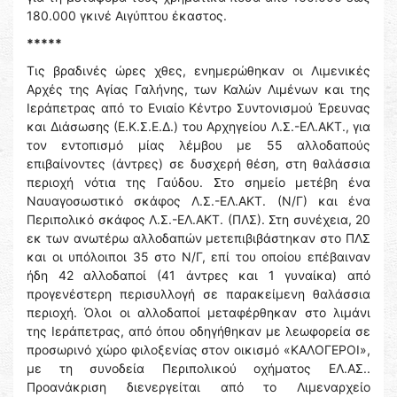
180.000 γκινέ Αιγύπτου έκαστος.
*****
Τις βραδινές ώρες χθες, ενημερώθηκαν οι Λιμενικές
Αρχές της Αγίας Γαλήνης, των Καλών Λιμένων και της
Ιεράπετρας από το Ενιαίο Κέντρο Συντονισμού Έρευνας
και Διάσωσης (Ε.Κ.Σ.Ε.Δ.) του Αρχηγείου Λ.Σ.-ΕΛ.ΑΚΤ., για
τον εντοπισμό μίας λέμβου με 55 αλλοδαπούς
επιβαίνοντες (άντρες) σε δυσχερή θέση, στη θαλάσσια
περιοχή νότια της Γαύδου. Στο σημείο μετέβη ένα
Ναυαγοσωστικό σκάφος Λ.Σ.-ΕΛ.ΑΚΤ. (Ν/Γ) και ένα
Περιπολικό σκάφος Λ.Σ.-ΕΛ.ΑΚΤ. (ΠΛΣ). Στη συνέχεια, 20
εκ των ανωτέρω αλλοδαπών μετεπιβιβάστηκαν στο ΠΛΣ
και οι υπόλοιποι 35 στο Ν/Γ, επί του οποίου επέβαιναν
ήδη 42 αλλοδαποί (41 άντρες και 1 γυναίκα) από
προγενέστερη περισυλλογή σε παρακείμενη θαλάσσια
περιοχή. Όλοι οι αλλοδαποί μεταφέρθηκαν στο λιμάνι
της Ιεράπετρας, από όπου οδηγήθηκαν με λεωφορεία σε
προσωρινό χώρο φιλοξενίας στον οικισμό «ΚΑΛΟΓΕΡΟΙ»,
με τη συνοδεία Περιπολικού οχήματος ΕΛ.ΑΣ..
Προανάκριση διενεργείται από το Λιμεναρχείο