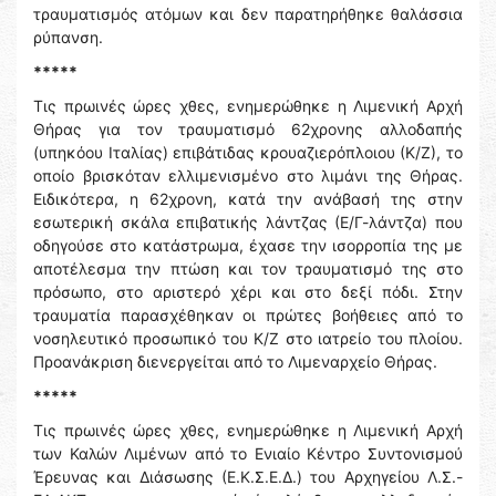
τραυματισμός ατόμων και δεν παρατηρήθηκε θαλάσσια
ρύπανση.
*****
Τις πρωινές ώρες χθες, ενημερώθηκε η Λιμενική Αρχή
Θήρας για τον τραυματισμό 62χρονης αλλοδαπής
(υπηκόου Ιταλίας) επιβάτιδας κρουαζιερόπλοιου (Κ/Ζ), το
οποίο βρισκόταν ελλιμενισμένο στο λιμάνι της Θήρας.
Ειδικότερα, η 62χρονη, κατά την ανάβασή της στην
εσωτερική σκάλα επιβατικής λάντζας (Ε/Γ-λάντζα) που
οδηγούσε στο κατάστρωμα, έχασε την ισορροπία της με
αποτέλεσμα την πτώση και τον τραυματισμό της στο
πρόσωπο, στο αριστερό χέρι και στο δεξί πόδι. Στην
τραυματία παρασχέθηκαν οι πρώτες βοήθειες από το
νοσηλευτικό προσωπικό του Κ/Ζ στο ιατρείο του πλοίου.
Προανάκριση διενεργείται από το Λιμεναρχείο Θήρας.
*****
Τις πρωινές ώρες χθες, ενημερώθηκε η Λιμενική Αρχή
των Καλών Λιμένων από το Ενιαίο Κέντρο Συντονισμού
Έρευνας και Διάσωσης (Ε.Κ.Σ.Ε.Δ.) του Αρχηγείου Λ.Σ.-