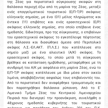
της Ζέας για περιστατικό σύγκρουσης σκαφών στη
θαλάσσια περιοχή έξω από τη μαρίνα της Ζέας, μεταξύ
ενός επαγγελματικού τουριστικού (Ε/Π-Τ/Ρ) σκάφους
ελληνικής σημαίας, με ένα (01) μέλος πληρώματος και
έντεκα (11) επιβάτες και ενός ερασιτεχνικού (Ε/Ρ)
σκάφους ελληνικής σημαίας, στο οποίο επέβαινε ένας
ημεδαπός. Ειδικότερα, προ της σύγκρουσης, ο επιβαίνων
του ερασιτεχνικού σκάφους το εγκατέλειψε πέφτοντας
στη θάλασσα και διασώθηκε άμεσα από Περιπολικό
σκάφος Λ.Σ.-ΕΛ.ΑΚΤ. (Π.Λ.Σ.) που κατέπλευσε στο
σημείο μαζί με ένα αλιευτικό (Α/Κ) σκάφος. Το
ερασιτεχνικό σκάφος, το οποίο μετά τη σύγκρουση
βρέθηκε σε κατάσταση ημιβύθισης, μεταφέρθηκε με τη
συνδρομή του Α/Κ με ασφάλεια στη μαρίνα Ζέας, ενώ το
Ε/Π-Τ/Ρ σκάφος κατέπλευσε με ίδια μέσα στον οικείο
λιμένα, αποβιβάζοντας ασφαλώς τους επιβαίνοντές του.
Από το περιστατικό δεν αναφέρθηκε τραυματισμός και
δεν παρατηρήθηκε θαλάσσια ρύπανση. Από το Ε΄
Λιμενικό Τμήμα Ζέας του Κεντρικού Λιμεναρχείου
Πειραιά που διενεργεί την προανάκριση, συνελήφθη ο
48χρονος ημεδαπός κυβερνήτης του τουριστικού
σκάφους για παράβαση του άρθρου 291 του Π.Κ.