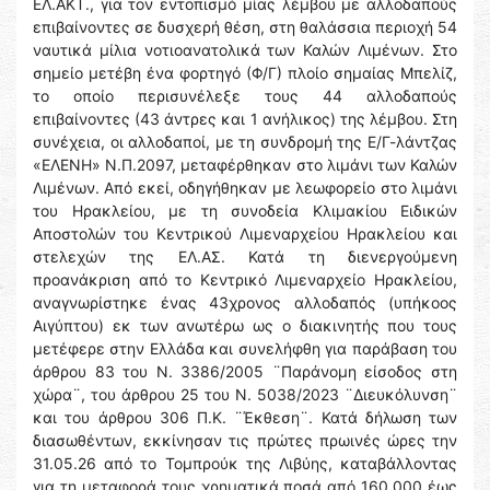
ΕΛ.ΑΚΤ., για τον εντοπισμό μίας λέμβου με αλλοδαπούς
επιβαίνοντες σε δυσχερή θέση, στη θαλάσσια περιοχή 54
ναυτικά μίλια νοτιοανατολικά των Καλών Λιμένων. Στο
σημείο μετέβη ένα φορτηγό (Φ/Γ) πλοίο σημαίας Μπελίζ,
το οποίο περισυνέλεξε τους 44 αλλοδαπούς
επιβαίνοντες (43 άντρες και 1 ανήλικος) της λέμβου. Στη
συνέχεια, οι αλλοδαποί, με τη συνδρομή της Ε/Γ-λάντζας
«ΕΛΕΝΗ» Ν.Π.2097, μεταφέρθηκαν στο λιμάνι των Καλών
Λιμένων. Από εκεί, οδηγήθηκαν με λεωφορείο στο λιμάνι
του Ηρακλείου, με τη συνοδεία Κλιμακίου Ειδικών
Αποστολών του Κεντρικού Λιμεναρχείου Ηρακλείου και
στελεχών της ΕΛ.ΑΣ. Κατά τη διενεργούμενη
προανάκριση από το Κεντρικό Λιμεναρχείο Ηρακλείου,
αναγνωρίστηκε ένας 43χρονος αλλοδαπός (υπήκοος
Αιγύπτου) εκ των ανωτέρω ως ο διακινητής που τους
μετέφερε στην Ελλάδα και συνελήφθη για παράβαση του
άρθρου 83 του Ν. 3386/2005 ¨Παράνομη είσοδος στη
χώρα¨, του άρθρου 25 του Ν. 5038/2023 ¨Διευκόλυνση¨
και του άρθρου 306 Π.Κ. ¨Έκθεση¨. Κατά δήλωση των
διασωθέντων, εκκίνησαν τις πρώτες πρωινές ώρες την
31.05.26 από το Τομπρούκ της Λιβύης, καταβάλλοντας
για τη μεταφορά τους χρηματικά ποσά από 160.000 έως