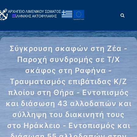
Σύγκρουση σκαφών στη Ζέα -
Παροχή συνδρομής σε Τ/Χ
σκάφος στη Ραφήνα -
Τραυματισμός επιβάτιδας Κ/Ζ
πλοίου στη Θήρα - Εντοπισμός
και διάσωση 43 αλλοδαπών και
σύλληψη του διακινητή τους
στο Ηράκλειο - Εντοπισμός και
διάσωση 55 αλλοδαπών στην