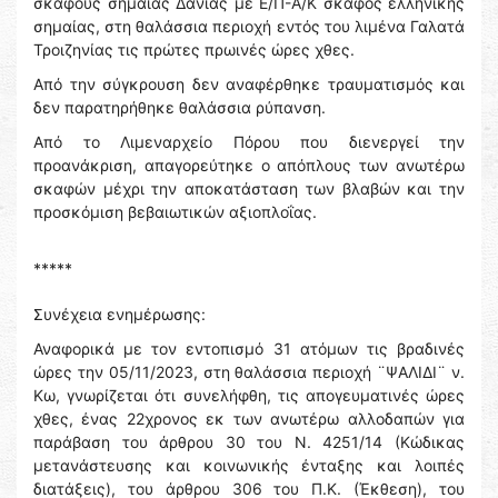
σκάφους σημαίας Δανίας με Ε/Π-Α/Κ σκάφος ελληνικής
σημαίας, στη θαλάσσια περιοχή εντός του λιμένα Γαλατά
Τροιζηνίας τις πρώτες πρωινές ώρες χθες.
Από την σύγκρουση δεν αναφέρθηκε τραυματισμός και
δεν παρατηρήθηκε θαλάσσια ρύπανση.
Από το Λιμεναρχείο Πόρου που διενεργεί την
προανάκριση, απαγορεύτηκε ο απόπλους των ανωτέρω
σκαφών μέχρι την αποκατάσταση των βλαβών και την
προσκόμιση βεβαιωτικών αξιοπλοΐας.
*****
Συνέχεια ενημέρωσης:
Αναφορικά με τον εντοπισμό 31 ατόμων τις βραδινές
ώρες την 05/11/2023, στη θαλάσσια περιοχή ¨ΨΑΛΙΔΙ¨ ν.
Κω, γνωρίζεται ότι συνελήφθη, τις απογευματινές ώρες
χθες, ένας 22χρονος εκ των ανωτέρω αλλοδαπών για
παράβαση του άρθρου 30 του Ν. 4251/14 (Κώδικας
μετανάστευσης και κοινωνικής ένταξης και λοιπές
διατάξεις), του άρθρου 306 του Π.Κ. (Έκθεση), του