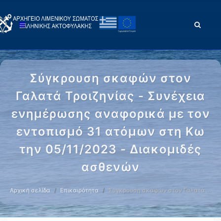
Σύγκρουση σκαφών στον
Γαλατά Τροιζηνίας - Συνέχεια
ενημέρωσης αναφορικά με τον
εντοπισμό 31 ατόμων στη Κω
την 05/11/2023 - Διακομιδές
ασθενών
Αρχική σελίδα
Επικαιρότητα
Σύγκρουση σκαφών στον Γαλατά …