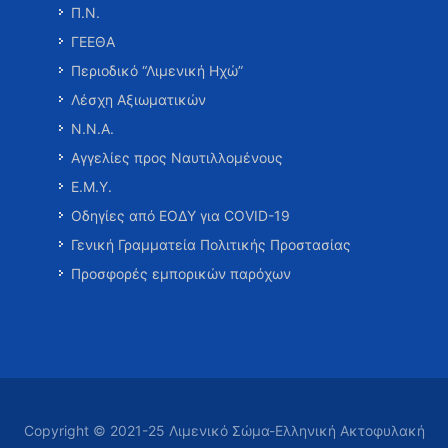
Π.Ν.
ΓΕΕΘΑ
Περιοδικό “Λιμενική Ηχώ”
Λέσχη Αξιωματικών
Ν.Ν.Α.
Αγγελίες προς Ναυτιλλομένους
Ε.Μ.Υ.
Οδηγίες από ΕΟΔΥ για COVID-19
Γενική Γραμματεία Πολιτικής Προστασίας
Προσφορές εμπορικών παρόχων
Copyright © 2021-25 Λιμενικό Σώμα-Ελληνική Ακτοφυλακή