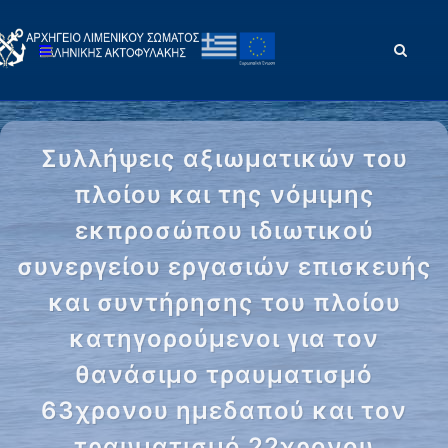
Συλλήψεις αξιωματικών του
πλοίου και της νόμιμης
εκπροσώπου ιδιωτικού
συνεργείου εργασιών επισκευής
και συντήρησης του πλοίου
κατηγορούμενοι για τον
θανάσιμο τραυματισμό
63χρονου ημεδαπού και τον
τραυματισμό 22χρονου