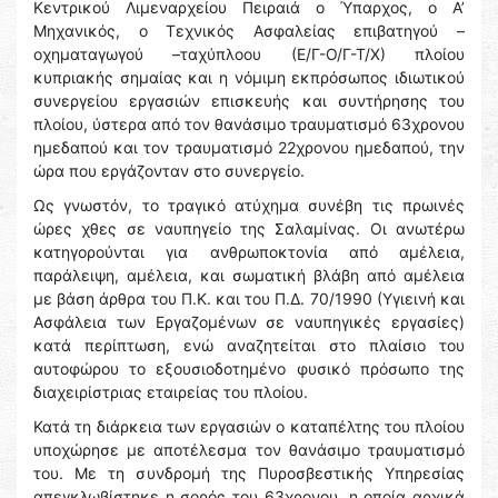
Κεντρικού Λιμεναρχείου Πειραιά ο Ύπαρχος, ο Α’
Μηχανικός, ο Τεχνικός Ασφαλείας επιβατηγού –
οχηματαγωγού –ταχύπλοου (Ε/Γ-Ο/Γ-Τ/Χ) πλοίου
κυπριακής σημαίας και η νόμιμη εκπρόσωπος ιδιωτικού
συνεργείου εργασιών επισκευής και συντήρησης του
πλοίου, ύστερα από τον θανάσιμο τραυματισμό 63χρονου
ημεδαπού και τον τραυματισμό 22χρονου ημεδαπού, την
ώρα που εργάζονταν στο συνεργείο.
Ως γνωστόν, το τραγικό ατύχημα συνέβη τις πρωινές
ώρες χθες σε ναυπηγείο της Σαλαμίνας. Οι ανωτέρω
κατηγορούνται για ανθρωποκτονία από αμέλεια,
παράλειψη, αμέλεια, και σωματική βλάβη από αμέλεια
με βάση άρθρα του Π.Κ. και του Π.Δ. 70/1990 (Υγιεινή και
Ασφάλεια των Εργαζομένων σε ναυπηγικές εργασίες)
κατά περίπτωση, ενώ αναζητείται στο πλαίσιο του
αυτοφώρου το εξουσιοδοτημένο φυσικό πρόσωπο της
διαχειρίστριας εταιρείας του πλοίου.
Κατά τη διάρκεια των εργασιών ο καταπέλτης του πλοίου
υποχώρησε με αποτέλεσμα τον θανάσιμο τραυματισμό
του. Με τη συνδρομή της Πυροσβεστικής Υπηρεσίας
απεγκλωβίστηκε η σορός του 63χρονου, η οποία αρχικά