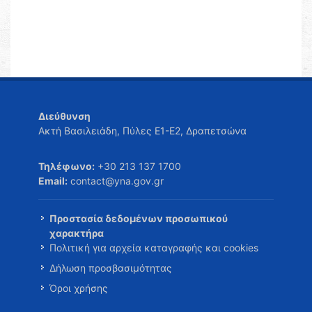
Διεύθυνση
Ακτή Βασιλειάδη, Πύλες Ε1-Ε2, Δραπετσώνα
Τηλέφωνο:
+30 213 137 1700
Email:
contact@yna.gov.gr
Προστασία δεδομένων προσωπικού
χαρακτήρα
Πολιτική για αρχεία καταγραφής και cookies
Δήλωση προσβασιμότητας
Όροι χρήσης