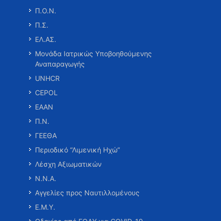
Π.Ο.Ν.
Π.Σ.
ΕΛ.ΑΣ.
Μονάδα Ιατρικώς Υποβοηθούμενης
Αναπαραγωγής
UNHCR
CEPOL
ΕΑΑΝ
Π.Ν.
ΓΕΕΘΑ
Περιοδικό “Λιμενική Ηχώ”
Λέσχη Αξιωματικών
Ν.Ν.Α.
Αγγελίες προς Ναυτιλλομένους
Ε.Μ.Υ.