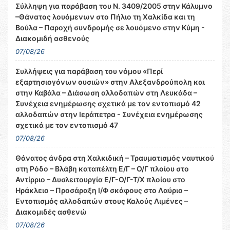
Σύλληψη για παράβαση του Ν. 3409/2005 στην Κάλυμνο
–Θάνατος λουόμενων στο Πήλιο τη Χαλκίδα και τη
Βούλα – Παροχή συνδρομής σε λουόμενο στην Κύμη -
Διακομιδή ασθενούς
07/08/26
Συλλήψεις για παράβαση του νόμου «Περί
εξαρτησιογόνων ουσιών» στην Αλεξανδρούπολη και
στην Καβάλα – Διάσωση αλλοδαπών στη Λευκάδα –
Συνέχεια ενημέρωσης σχετικά με τον εντοπισμό 42
αλλοδαπών στην Ιεράπετρα - Συνέχεια ενημέρωσης
σχετικά με τον εντοπισμό 47
07/08/26
Θάνατος άνδρα στη Χαλκιδική – Τραυματισμός ναυτικού
στη Ρόδο – Βλάβη καταπέλτη Ε/Γ – Ο/Γ πλοίου στο
Αντίρριο – Δυσλειτουργία Ε/Γ-Ο/Γ-Τ/Χ πλοίου στο
Ηράκλειο – Προσάραξη Ι/Φ σκάφους στο Λαύριο –
Εντοπισμός αλλοδαπών στους Καλούς Λιμένες –
Διακομιδές ασθενώ
07/08/26