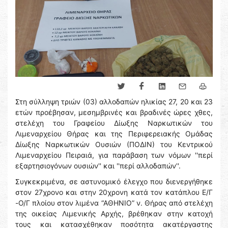
Στη σύλληψη τριών (03) αλλοδαπών ηλικίας 27, 20 και 23
ετών προέβησαν, μεσημβρινές και βραδινές ώρες χθες,
στελέχη του Γραφείου Δίωξης Ναρκωτικών του
Λιμεναρχείου Θήρας και της Περιφερειακής Ομάδας
Δίωξης Ναρκωτικών Ουσιών (ΠΟΔΙΝ) του Κεντρικού
Λιμεναρχείου Πειραιά, για παράβαση των νόμων ''περί
εξαρτησιογόνων ουσιών'' και ''περί αλλοδαπών''.
Συγκεκριμένα, σε αστυνομικό έλεγχο που διενεργήθηκε
στον 27χρονο και στην 20χρονη κατά τον κατάπλου Ε/Γ
-Ο/Γ πλοίου στον λιμένα “ΑΘΗΝΙΟ” ν. Θήρας από στελέχη
της οικείας Λιμενικής Αρχής, βρέθηκαν στην κατοχή
τους και κατασχέθηκαν ποσότητα ακατέργαστης