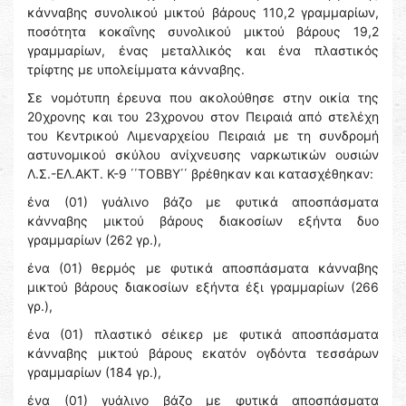
κάνναβης συνολικού μικτού βάρους 110,2 γραμμαρίων,
ποσότητα κοκαΐνης συνολικού μικτού βάρους 19,2
γραμμαρίων, ένας μεταλλικός και ένα πλαστικός
τρίφτης με υπολείμματα κάνναβης.
Σε νομότυπη έρευνα που ακολούθησε στην οικία της
20χρονης και του 23χρονου στον Πειραιά από στελέχη
του Κεντρικού Λιμεναρχείου Πειραιά με τη συνδρομή
αστυνομικού σκύλου ανίχνευσης ναρκωτικών ουσιών
Λ.Σ.-ΕΛ.ΑΚΤ. Κ-9 ΄΄TOBBY΄΄ βρέθηκαν και κατασχέθηκαν:
ένα (01) γυάλινο βάζο με φυτικά αποσπάσματα
κάνναβης μικτού βάρους διακοσίων εξήντα δυο
γραμμαρίων (262 γρ.),
ένα (01) θερμός με φυτικά αποσπάσματα κάνναβης
μικτού βάρους διακοσίων εξήντα έξι γραμμαρίων (266
γρ.),
ένα (01) πλαστικό σέικερ με φυτικά αποσπάσματα
κάνναβης μικτού βάρους εκατόν ογδόντα τεσσάρων
γραμμαρίων (184 γρ.),
ένα (01) γυάλινο βάζο με φυτικά αποσπάσματα