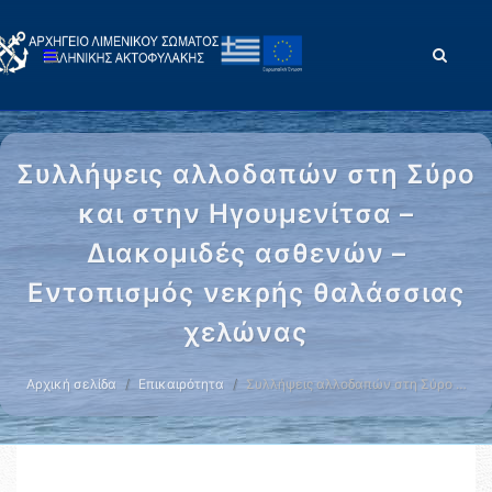
Συλλήψεις αλλοδαπών στη Σύρο
και στην Ηγουμενίτσα –
Διακομιδές ασθενών –
Εντοπισμός νεκρής θαλάσσιας
χελώνας
Αρχική σελίδα
Επικαιρότητα
Συλλήψεις αλλοδαπών στη Σύρο …