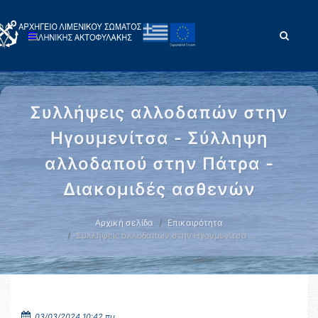
Συλλήψεις αλλοδαπών στην
Ηγουμενίτσα - Σύλληψη
αλλοδαπού στην Πάτρα -
Διακομιδές ασθενών
Αρχική σελίδα
Επικαιρότητα
Συλλήψεις αλλοδαπών στην Ηγουμενίτσα …
03/03/2024 10:42 πμ.