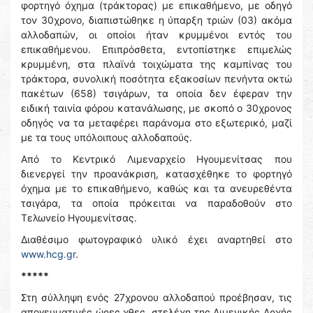
φορτηγό όχημα (τράκτορας) με επικαθήμενο, με οδηγό
τον 30χρονο, διαπιστώθηκε η ύπαρξη τριών (03) ακόμα
αλλοδαπών, οι οποίοι ήταν κρυμμένοι εντός του
επικαθήμενου. Επιπρόσθετα, εντοπίστηκε επιμελώς
κρυμμένη, στα πλαϊνά τοιχώματα της καμπίνας του
τράκτορα, συνολική ποσότητα εξακοσίων πενήντα οκτώ
πακέτων (658) τσιγάρων, τα οποία δεν έφεραν την
ειδική ταινία φόρου κατανάλωσης, με σκοπό ο 30χρονος
οδηγός να τα μεταφέρει παράνομα στο εξωτερικό, μαζί
με τα τους υπόλοιπους αλλοδαπούς.
Από το Κεντρικό Λιμεναρχείο Ηγουμενίτσας που
διενεργεί την προανάκριση, κατασχέθηκε το φορτηγό
όχημα με το επικαθήμενο, καθώς και τα ανευρεθέντα
τσιγάρα, τα οποία πρόκειται να παραδοθούν στο
Τελωνείο Ηγουμενίτσας.
Διαθέσιμο φωτογραφικό υλικό έχει αναρτηθεί στο
www.hcg.gr
.
*****
Στη σύλληψη ενός 27χρονου αλλοδαπού προέβησαν, τις
απογευματινές ώρες χθες, στελέχη της Λιμενικής Αρχής