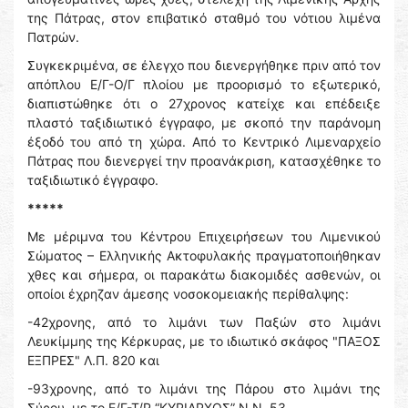
της Πάτρας, στον επιβατικό σταθμό του νότιου λιμένα
Πατρών.
Συγκεκριμένα, σε έλεγχο που διενεργήθηκε πριν από τον
απόπλου Ε/Γ-Ο/Γ πλοίου με προορισμό το εξωτερικό,
διαπιστώθηκε ότι ο 27χρονος κατείχε και επέδειξε
πλαστό ταξιδιωτικό έγγραφο, με σκοπό την παράνομη
έξοδό του από τη χώρα. Από το Κεντρικό Λιμεναρχείο
Πάτρας που διενεργεί την προανάκριση, κατασχέθηκε το
ταξιδιωτικό έγγραφο.
*****
Με μέριμνα του Κέντρου Επιχειρήσεων του Λιμενικού
Σώματος – Ελληνικής Ακτοφυλακής πραγματοποιήθηκαν
χθες και σήμερα, οι παρακάτω διακομιδές ασθενών, οι
οποίοι έχρηζαν άμεσης νοσοκομειακής περίθαλψης:
-42χρονης, από το λιμάνι των Παξών στο λιμάνι
Λευκίμμης της Κέρκυρας, με το ιδιωτικό σκάφος "ΠΑΞΟΣ
ΕΞΠΡΕΣ" Λ.Π. 820 και
-93χρονης, από το λιμάνι της Πάρου στο λιμάνι της
Σύρου, με το Ε/Γ-Τ/Ρ “ΚΥΡΙΑΡΧΟΣ” Ν.Ν. 53.