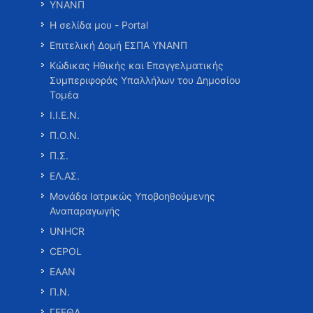
ΥΝΑΝΠ
Η σελίδα μου - Portal
Επιτελική Δομή ΕΣΠΑ ΥΝΑΝΠ
Κώδικας Ηθικής και Επαγγελματικής
Συμπεριφοράς Υπαλλήλων του Δημοσίου
Τομέα
Ι.Ι.Ε.Ν.
Π.Ο.Ν.
Π.Σ.
ΕΛ.ΑΣ.
Μονάδα Ιατρικώς Υποβοηθούμενης
Αναπαραγωγής
UNHCR
CEPOL
ΕΑΑΝ
Π.Ν.
ΓΕΕΘΑ