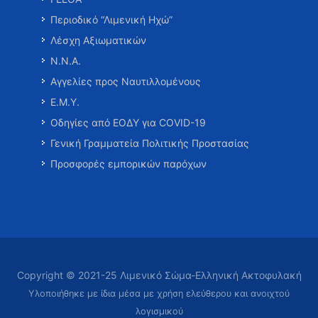
Περιοδικό “Λιμενική Ηχώ”
Λέσχη Αξιωματικών
Ν.Ν.Α.
Αγγελίες προς Ναυτιλλομένους
Ε.Μ.Υ.
Οδηγίες από ΕΟΔΥ για COVID-19
Γενική Γραμματεία Πολιτικής Προστασίας
Προσφορές εμπορικών παρόχων
Copyright © 2021-25 Λιμενικό Σώμα-Ελληνική Ακτοφυλακή
Υλοποιήθηκε με ίδια μέσα με χρήση ελεύθερου και ανοιχτού
λογισμικού