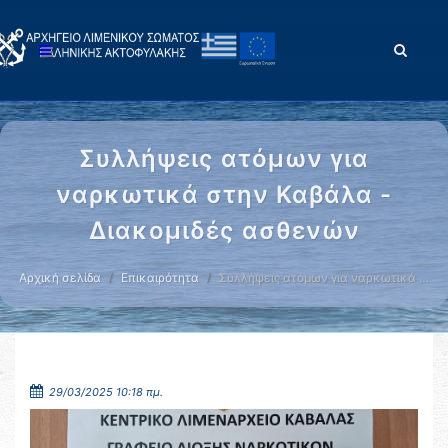
Συλλήψεις ατόμων για
ναρκωτικά στην Καβάλα -
Διακομιδές ασθενών
Αρχική σελίδα
Επικαιρότητα
Συλλήψεις ατόμων για ναρκωτικά …
29/03/2025 10:18 πμ.