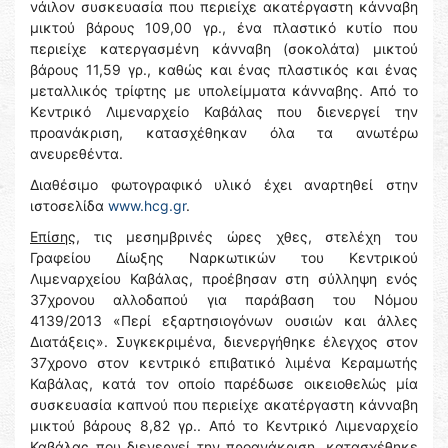
νάιλον συσκευασία που περιείχε ακατέργαστη κάνναβη
μικτού βάρους 109,00 γρ., ένα πλαστικό κυτίο που
περιείχε κατεργασμένη κάνναβη (σοκολάτα) μικτού
βάρους 11,59 γρ., καθώς και ένας πλαστικός και ένας
μεταλλικός τρίφτης με υπολείμματα κάνναβης. Από το
Κεντρικό Λιμεναρχείο Καβάλας που διενεργεί την
προανάκριση, κατασχέθηκαν όλα τα ανωτέρω
ανευρεθέντα.
Διαθέσιμο φωτογραφικό υλικό έχει αναρτηθεί στην
ιστοσελίδα
www.hcg.gr
.
Επίσης,
τις μεσημβρινές ώρες χθες, στελέχη του
Γραφείου Δίωξης Ναρκωτικών του Κεντρικού
Λιμεναρχείου Καβάλας, προέβησαν στη σύλληψη ενός
37χρονου αλλοδαπού για παράβαση του Νόμου
4139/2013 «Περί εξαρτησιογόνων ουσιών και άλλες
Διατάξεις». Συγκεκριμένα, διενεργήθηκε έλεγχος στον
37χρονο στον κεντρικό επιβατικό λιμένα Κεραμωτής
Καβάλας, κατά τον οποίο παρέδωσε οικειοθελώς μία
συσκευασία καπνού που περιείχε ακατέργαστη κάνναβη
μικτού βάρους 8,82 γρ.. Από το Κεντρικό Λιμεναρχείο
Καβάλας που διενεργεί την προανάκριση, κατασχέθηκε