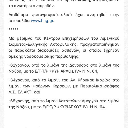
το ανωτέρω ανευρεθέν.
Διαθέσιμο φωτογραφικό υλικό έχει αναρτηθεί στην
ιστοσελίδα
www.hcg.gr
.
*****
Με μέριμνα του Κέντρου Επιχειρήσεων του Λιμενικού
Σώματος-Ελληνικής Ακτοφυλακής, πραγματοποιήθηκαν
οι παρακάτω διακομιδές ασθενών, οι οποίοι έχρηζαν
άμεσης νοσοκομειακής περίθαλψης:
-62χρονου, από το λιμάνι της Δονούσας στο λιμάνι της
Νάξου, με το Ε/Γ-Τ/Ρ «ΚΥΡΙΑΡΧΟΣ ΙV» Ν.Ν. 64,
-34χρονου, από το λιμάνι του Αγ. Κήρυκου Ικαρίας στο
λιμάνι των Φούρνων Κορσεών, με Περιπολικό σκάφος
Λ.Σ.-ΕΛ.ΑΚΤ. και
-68χρονης, από το λιμάνι Καταπόλων Αμοργού στο λιμάνι
της Νάξου, με το Ε/Γ-Τ/Ρ «ΚΥΡΙΑΡΧΟΣ ΙV» Ν.Ν. 64.