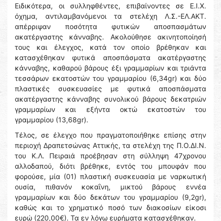
Ειδικότερα, οι συλληφθέντες, επιβαίνοντες σε Ε.Ι.Χ.
όχημα, αντιλαμβανόμενοι τα στελέχη Λ.Σ.-ΕΛ.ΑΚΤ.
απέρριψαν ποσότητα φυτικών αποσπασμάτων
ακατέργαστης κάνναβης. Ακολούθησε ακινητοποίησή
τους και έλεγχος, κατά τον οποίο βρέθηκαν και
κατασχέθηκαν φυτικά αποσπάσματα ακατέργαστης
κάνναβης, καθαρού βάρους έξι γραμμαρίων και τριάντα
τεσσάρων εκατοστών του γραμμαρίου (6,34gr) και δύο
πλαστικές συσκευασίες με φυτικά αποσπάσματα
ακατέργαστης κάνναβης συνολικού βάρους δεκατριών
γραμμαρίων και εξήντα οκτώ εκατοστών του
γραμμαρίου (13,68gr).
Τέλος, σε έλεγχο που πραγματοποιήθηκε επίσης στην
περιοχή Δραπετσώνας Αττικής, τα στελέχη της Π.Ο.ΔΙ.Ν.
του Κ.Λ. Πειραιά προέβησαν στη σύλληψη 47χρονου
αλλοδαπού, διότι βρέθηκε, εντός του μπουφάν που
φορούσε, μία (01) πλαστική συσκευασία με ναρκωτική
ουσία, πιθανόν κοκαΐνη, μικτού βάρους εννέα
γραμμαρίων και δύο δεκάτων του γραμμαρίου (9,2gr),
καθώς και το χρηματικό ποσό των διακοσίων είκοσι
ευρώ (220,00€). Τα εν λόγω ευρήματα κατασχέθηκαν.