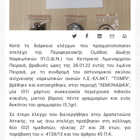
Κατά τη διάρκεια ελέγχων που πραγματοποίησαν
στελέχη της Περιφερειακής Ομάδας Δίωξης
Ναρκωτικών (Π.Ο.ΔΙ.Ν.) του Κεντρικού Λιμεναρχείου
Πειραιά, βραδινές ώρες της 28.01.22 εντός του λιμένα
Πειραιά, με τη συνδρομή του αστυνομικού σκύλου
ανίχνευσης ναρκωτικών ουσιών Λ.Σ.-ΕΛ.ΑΚΤ. ''ΤΟΜΠΙ'',
βρέθηκε και κατασχέθηκε, στην περιοχή ''ΛΕΜΟΝΑΔΙΚΑ'',
μία (01) χάρτινη συσκευασία περιέχουσα πιθανόν
κοκαΐνη, μικτού βάρους πέντε γραμμαρίων και ενός
δεκάτου του γραμμαρίου (5,1gr).
Σε έτερο έλεγχο που διενεργήθηκε στην Δραπετσώνα
Αττικής, τα ως άνω στελέχη προέβησαν στη σύλληψη
δύο (02) ημεδαπών, ηλικίας 27 και 28 ετών, για
παράβαση του ν. 4139/13 και του άρθρου 45 Π.Κ.