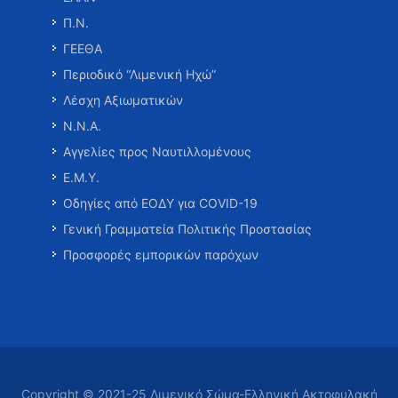
Π.Ν.
ΓΕΕΘΑ
Περιοδικό “Λιμενική Ηχώ”
Λέσχη Αξιωματικών
Ν.Ν.Α.
Αγγελίες προς Ναυτιλλομένους
Ε.Μ.Υ.
Οδηγίες από ΕΟΔΥ για COVID-19
Γενική Γραμματεία Πολιτικής Προστασίας
Προσφορές εμπορικών παρόχων
Copyright © 2021-25 Λιμενικό Σώμα-Ελληνική Ακτοφυλακή