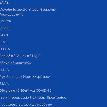
ΕΛ.ΑΣ.
Μονάδα Ιατρικώς Υποβοηθούμενης
Αναπαραγωγής
UNHCR
CEPOL
ΕΑΑΝ
Π.Ν.
ΓΕΕΘΑ
Περιοδικό “Λιμενική Ηχώ”
Λέσχη Αξιωματικών
Ν.Ν.Α.
Αγγελίες προς Ναυτιλλομένους
Ε.Μ.Υ.
Οδηγίες από ΕΟΔΥ για COVID-19
Γενική Γραμματεία Πολιτικής Προστασίας
Προσφορές εμπορικών παρόχων