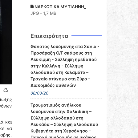
ΝΑΡΚΩΤΙΚΑ ΜΥΤΙΛΗΝΗ_
JPG - 1,7 MB
Επικαιρότητα
Θάνατος λουόμενης στα Χανιά -
Προσάραξη Θ/Γ σκάφους στη
Λευκίμμη - Σύλληψη ημεδαπού
στην Κυλλήνη - Σύλληψη
αλλοδαπού στη Καλαμάτα –
Τροχαίο ατύχημα στη Σύρο -
Διακομιδές ασθενών
08/08/26
ίωξης
Τραυματισμός ανήλικου
γόνων
λουόμενου στην Χαλκιδική –
Σύλληψη αλλοδαπού στη
ιά και
Λευκάδα – Σύλληψη αλλοδαπού
ηκε να
Κυβερνήτη στη Χερσόνησο –
αβης,
Παροχή συνδρομής σε σκάφος