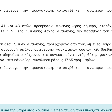
υ διενεργεί την προανάκριση, κατασχέθηκε η ανωτέρω ποσ
 41 και 43 ετών, προέβησαν, πρωινές ώρες σήμερα, στελέχ
Ο.ΔΙ.Ν.) της Λιμενικής Αρχής Μυτιλήνης, για παράβαση του 
ου στον λιμένα Μυτιλήνης, προερχόμενο από τους λιμένες Πειρα
η συνδρομή σκύλου ανίχνευσης ναρκωτικών ουσιών Κ9, βρέθη
υ οδηγούσε ο 41χρονος και συγκεκριμένα εντός θήκης γυαλιών
άσματα κάνναβης, συνολικού βάρους 17,65 γραμμαρίων.
υ διενεργεί την προανάκριση, κατασχέθηκε η ανωτέρω ποσ
μέσω της υπηρεσίας Υoutube. Σε περίπτωση που επιλέξετε να δεί