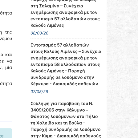
στη Σαλαμίνα – Συνέχεια
ενημέρωσης αναφορικά με τον
ότητα
εντοπισμό 57 αλλοδαπών στους
Καλούς Λιμένες
η της
08/08/26
νόμου
Εντοπισμός 57 αλλοδαπών
στους Καλούς Λιμένες – Συνέχεια
ιά και
ενημέρωσης αναφορικά με τον
κε να
εντοπισμό 58 αλλοδαπών στους
, μία
Καλούς Λιμένες - Παροχή
συνδρομής σε λουόμενο στην
ότητα
Κέρκυρα - Διακομιδές ασθενών
07/08/26
Σύλληψη για παράβαση του Ν.
3409/2005 στην Κάλυμνο –
Θάνατος λουόμενων στο Πήλιο
τη Χαλκίδα και τη Βούλα –
Παροχή συνδρομής σε λουόμενο
στην Κύμη - Διακομιδή ασθενούς
τε