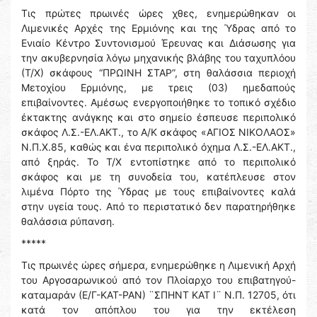
Τις πρώτες πρωινές ώρες χθες, ενημερώθηκαν οι
Λιμενικές Αρχές της Ερμιόνης και της Ύδρας από το
Ενιαίο Κέντρο Συντονισμού Έρευνας και Διάσωσης για
την ακυβερνησία λόγω μηχανικής βλάβης του ταχυπλόου
(Τ/Χ) σκάφους “ΠΡΩΙΝΗ ΣΤΑΡ”, στη θαλάσσια περιοχή
Μετοχίου Ερμιόνης, με τρεις (03) ημεδαπούς
επιβαίνοντες. Αμέσως ενεργοποιήθηκε το τοπικό σχέδιο
έκτακτης ανάγκης και στο σημείο έσπευσε περιπολικό
σκάφος Λ.Σ.-ΕΛ.ΑΚΤ., το Α/Κ σκάφος «ΑΓΙΟΣ ΝΙΚΟΛΑΟΣ»
Ν.Π.Χ.85, καθώς και ένα περιπολικό όχημα Λ.Σ.-ΕΛ.ΑΚΤ.,
από ξηράς. Το Τ/Χ εντοπίστηκε από το περιπολικό
σκάφος και με τη συνοδεία του, κατέπλευσε στον
λιμένα Πόρτο της Ύδρας με τους επιβαίνοντες καλά
στην υγεία τους. Από το περιστατικό δεν παρατηρήθηκε
θαλάσσια ρύπανση.
*****
Τις πρωινές ώρες σήμερα, ενημερώθηκε η Λιμενική Αρχή
του Αργοσαρωνικού από τον Πλοίαρχο του επιβατηγού-
καταμαράν (Ε/Γ-ΚΑΤ-ΡΑΝ) ¨ΣΠΗΝΤ ΚΑΤ Ι¨ Ν.Π. 12705, ότι
κατά τον απόπλου του για την εκτέλεση