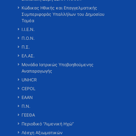
Κώδικας Ηθικής και Επαγγελματικής
Συμπεριφοράς Υπαλλήλων του Δημοσίου
Τομέα
Ι.Ι.Ε.Ν.
Π.Ο.Ν.
Π.Σ.
ΕΛ.ΑΣ.
Μονάδα Ιατρικώς Υποβοηθούμενης
Αναπαραγωγής
UNHCR
CEPOL
ΕΑΑΝ
Π.Ν.
ΓΕΕΘΑ
Περιοδικό “Λιμενική Ηχώ”
Λέσχη Αξιωματικών