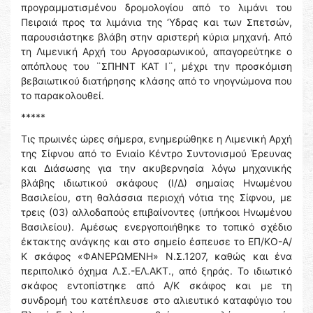
προγραμματισμένου δρομολογίου από το λιμάνι του
Πειραιά προς τα λιμάνια της ‘Υδρας και των Σπετσών,
παρουσιάστηκε βλάβη στην αριστερή κύρια μηχανή. Από
τη Λιμενική Αρχή του Αργοσαρωνικού, απαγορεύτηκε ο
απόπλους του ¨ΣΠΗΝΤ ΚΑΤ Ι¨, μέχρι την προσκόμιση
βεβαιωτικού διατήρησης κλάσης από το νηογνώμονα που
το παρακολουθεί.
*****
Τις πρωινές ώρες σήμερα, ενημερώθηκε η Λιμενική Αρχή
της Σίφνου από το Ενιαίο Κέντρο Συντονισμού Έρευνας
και Διάσωσης για την ακυβερνησία λόγω μηχανικής
βλάβης ιδιωτικού σκάφους (Ι/Δ) σημαίας Ηνωμένου
Βασιλείου, στη θαλάσσια περιοχή νότια της Σίφνου, με
τρεις (03) αλλοδαπούς επιβαίνοντες (υπήκοοι Ηνωμένου
Βασιλείου). Αμέσως ενεργοποιήθηκε το τοπικό σχέδιο
έκτακτης ανάγκης και στο σημείο έσπευσε το ΕΠ/ΚΟ-Α/
Κ σκάφος «ΦΑΝΕΡΩΜΕΝΗ» Ν.Σ.1207, καθώς και ένα
περιπολικό όχημα Λ.Σ.-ΕΛ.ΑΚΤ., από ξηράς. Το ιδιωτικό
σκάφος εντοπίστηκε από Α/Κ σκάφος και με τη
συνδρομή του κατέπλευσε στο αλιευτικό καταφύγιο του