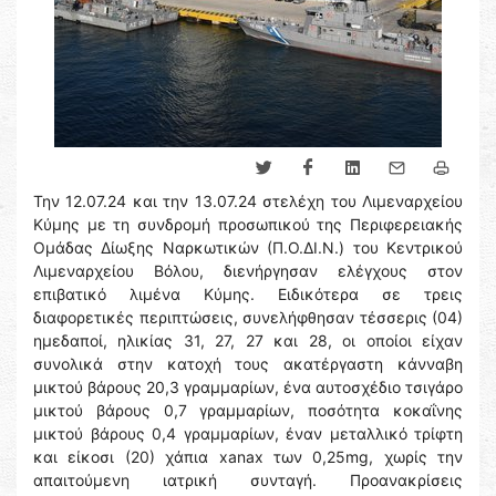
Την 12.07.24 και την 13.07.24 στελέχη του Λιμεναρχείου
Κύμης με τη συνδρομή προσωπικού της Περιφερειακής
Ομάδας Δίωξης Ναρκωτικών (Π.Ο.ΔΙ.Ν.) του Κεντρικού
Λιμεναρχείου Βόλου, διενήργησαν ελέγχους στον
επιβατικό λιμένα Κύμης. Ειδικότερα σε τρεις
διαφορετικές περιπτώσεις, συνελήφθησαν τέσσερις (04)
ημεδαποί, ηλικίας 31, 27, 27 και 28, οι οποίοι είχαν
συνολικά στην κατοχή τους ακατέργαστη κάνναβη
μικτού βάρους 20,3 γραμμαρίων, ένα αυτοσχέδιο τσιγάρο
μικτού βάρους 0,7 γραμμαρίων, ποσότητα κοκαΐνης
μικτού βάρους 0,4 γραμμαρίων, έναν μεταλλικό τρίφτη
και είκοσι (20) χάπια xanax των 0,25mg, χωρίς την
απαιτούμενη ιατρική συνταγή. Προανακρίσεις