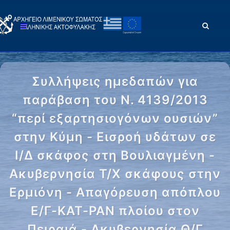
Συλλήψεις ημεδαπών για
παράβαση του Ν. 4139/2013
“περί εξαρτησιογόνων ουσιών”
στην Κύμη - Εισροή υδάτων σε
Ι/Δ σκάφος στη Βουλιαγμένη -
Ακυβερνησία Τ/Χ σκάφους στην
Ερμιόνη - Απαγόρευση απόπλου
Ε/Γ-ΚΑΤ-ΡΑΝ πλοίου στον
Πειραιά - Ακυβερνησία Θ/Γ