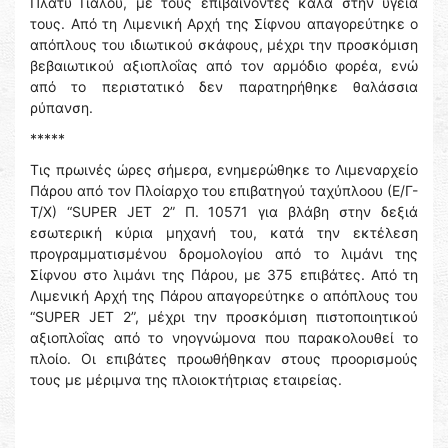
Πλατύ Γιαλού, με τους επιβαίνοντες καλά στην υγεία
τους. Από τη Λιμενική Αρχή της Σίφνου απαγορεύτηκε ο
απόπλους του ιδιωτικού σκάφους, μέχρι την προσκόμιση
βεβαιωτικού αξιοπλοΐας από τον αρμόδιο φορέα, ενώ
από το περιστατικό δεν παρατηρήθηκε θαλάσσια
ρύπανση.
*****
Τις πρωινές ώρες σήμερα, ενημερώθηκε το Λιμεναρχείο
Πάρου από τον Πλοίαρχο του επιβατηγού ταχύπλοου (Ε/Γ-
Τ/Χ) “SUPER JET 2” Π. 10571 για βλάβη στην δεξιά
εσωτερική κύρια μηχανή του, κατά την εκτέλεση
προγραμματισμένου δρομολογίου από το λιμάνι της
Σίφνου στο λιμάνι της Πάρου, με 375 επιβάτες. Από τη
Λιμενική Αρχή της Πάρου απαγορεύτηκε ο απόπλους του
“SUPER JET 2”, μέχρι την προσκόμιση πιστοποιητικού
αξιοπλοΐας από το νηογνώμονα που παρακολουθεί το
πλοίο. Οι επιβάτες προωθήθηκαν στους προορισμούς
τους με μέριμνα της πλοιοκτήτριας εταιρείας.