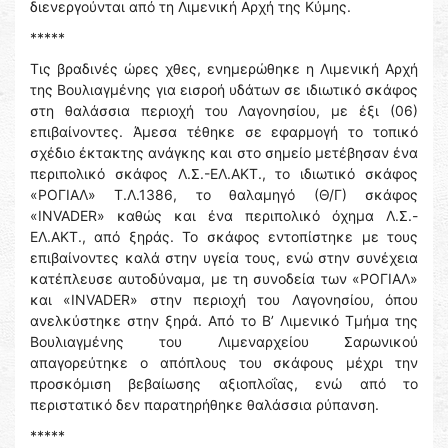
διενεργούνται από τη Λιμενική Αρχή της Κύμης.
*****
Τις βραδινές ώρες χθες, ενημερώθηκε η Λιμενική Αρχή
της Βουλιαγμένης για εισροή υδάτων σε ιδιωτικό σκάφος
στη θαλάσσια περιοχή του Λαγονησίου, με έξι (06)
επιβαίνοντες. Άμεσα τέθηκε σε εφαρμογή το τοπικό
σχέδιο έκτακτης ανάγκης και στο σημείο μετέβησαν ένα
περιπολικό σκάφος Λ.Σ.-ΕΛ.ΑΚΤ., το ιδιωτικό σκάφος
«ΡΟΓΙΑΛ» Τ.Λ.1386, το θαλαμηγό (Θ/Γ) σκάφος
«INVADER» καθώς και ένα περιπολικό όχημα Λ.Σ.-
ΕΛ.ΑΚΤ., από ξηράς. Το σκάφος εντοπίστηκε με τους
επιβαίνοντες καλά στην υγεία τους, ενώ στην συνέχεια
κατέπλευσε αυτοδύναμα, με τη συνοδεία των «ΡΟΓΙΑΛ»
και «INVADER» στην περιοχή του Λαγονησίου, όπου
ανελκύστηκε στην ξηρά. Από το Β’ Λιμενικό Τμήμα της
Βουλιαγμένης του Λιμεναρχείου Σαρωνικού
απαγορεύτηκε ο απόπλους του σκάφους μέχρι την
προσκόμιση βεβαίωσης αξιοπλοΐας, ενώ από το
περιστατικό δεν παρατηρήθηκε θαλάσσια ρύπανση.
*****