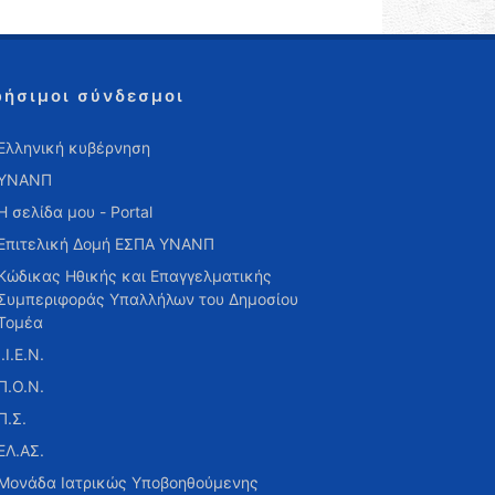
ρήσιμοι σύνδεσμοι
Ελληνική κυβέρνηση
ΥΝΑΝΠ
Η σελίδα μου - Portal
Επιτελική Δομή ΕΣΠΑ ΥΝΑΝΠ
Κώδικας Ηθικής και Επαγγελματικής
Συμπεριφοράς Υπαλλήλων του Δημοσίου
Τομέα
Ι.Ι.Ε.Ν.
Π.Ο.Ν.
Π.Σ.
ΕΛ.ΑΣ.
Μονάδα Ιατρικώς Υποβοηθούμενης