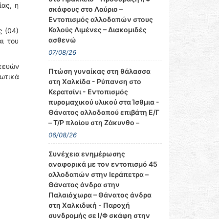
ίας, η
σκάφους στο Λαύριο –
Εντοπισμός αλλοδαπών στους
Καλούς Λιμένες – Διακομιδές
ς (04)
ασθενώ
ι του
07/08/26
κευών
Πτώση γυναίκας στη θάλασσα
ιωτικά
στη Χαλκίδα - Ρύπανση στο
Κερατσίνι - Εντοπισμός
πυρομαχικού υλικού στα Ίσθμια -
Θάνατος αλλοδαπού επιβάτη Ε/Γ
– Τ/Ρ πλοίου στη Ζάκυνθο –
06/08/26
Συνέχεια ενημέρωσης
αναφορικά με τον εντοπισμό 45
αλλοδαπών στην Ιεράπετρα –
Θάνατος άνδρα στην
Παλαιόχωρα – Θάνατος άνδρα
στη Χαλκιδική - Παροχή
συνδρομής σε Ι/Φ σκάφη στην