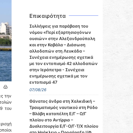
Επικαιρότητα
Συλλήψεις για παράβαση του
νόμου «Περί εξαρτησιογόνων
ουσιών» στην Αλεξανδρούπολη
και στην Καβάλα – Διάσωση
αλλοδαπών στη Λευκάδα –
Συνέχεια ενημέρωσης σχετικά
με τον εντοπισμό 42 αλλοδαπών
στην Ιεράπετρα - Συνέχεια
ενημέρωσης σχετικά με τον
εντοπισμό 47
07/08/26
ες την
Θάνατος άνδρα στη Χαλκιδική –
στολών
Τραυματισμός ναυτικού στη Ρόδο
29 του
– Βλάβη καταπέλτη Ε/Γ – Ο/Γ
πλοίου στο Αντίρριο –
εριοχή
Δυσλειτουργία Ε/Γ-Ο/Γ-Τ/Χ πλοίου
οποίοι
στο Ηράκλειο – Προσάραξη Ι/Φ