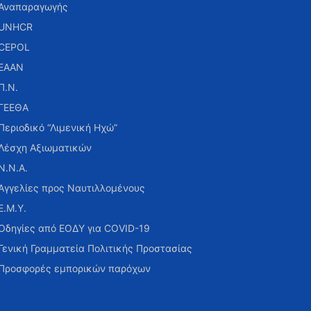
Αναπαραγωγής
UNHCR
CEPOL
ΕΑΑΝ
Π.Ν.
ΓΕΕΘΑ
Περιοδικό “Λιμενική Ηχώ”
Λέσχη Αξιωματικών
Ν.Ν.Α.
Αγγελίες προς Ναυτιλλομένους
Ε.Μ.Υ.
Οδηγίες από ΕΟΔΥ για COVID-19
Γενική Γραμματεία Πολιτικής Προστασίας
Προσφορές εμπορικών παρόχων