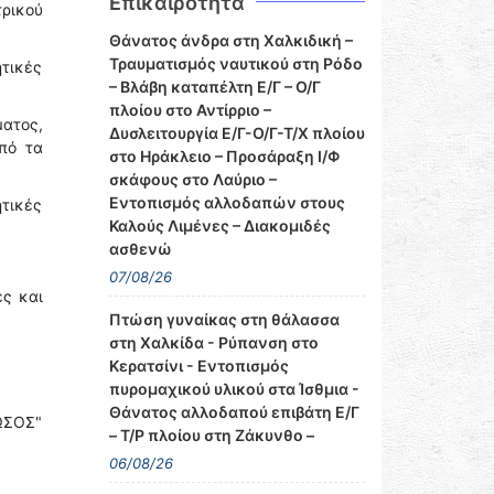
Επικαιρότητα
τρικού
Θάνατος άνδρα στη Χαλκιδική –
Τραυματισμός ναυτικού στη Ρόδο
ητικές
– Βλάβη καταπέλτη Ε/Γ – Ο/Γ
πλοίου στο Αντίρριο –
ατος,
Δυσλειτουργία Ε/Γ-Ο/Γ-Τ/Χ πλοίου
πό τα
στο Ηράκλειο – Προσάραξη Ι/Φ
σκάφους στο Λαύριο –
Εντοπισμός αλλοδαπών στους
ητικές
Καλούς Λιμένες – Διακομιδές
ασθενώ
07/08/26
ς και
Πτώση γυναίκας στη θάλασσα
στη Χαλκίδα - Ρύπανση στο
Κερατσίνι - Εντοπισμός
πυρομαχικού υλικού στα Ίσθμια -
Θάνατος αλλοδαπού επιβάτη Ε/Γ
ΡΩΣΟΣ"
– Τ/Ρ πλοίου στη Ζάκυνθο –
06/08/26