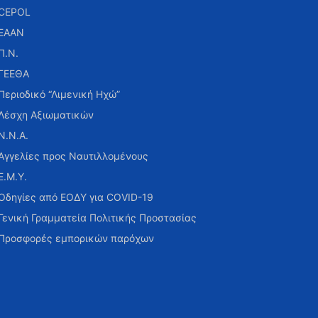
CEPOL
ΕΑΑΝ
Π.Ν.
ΓΕΕΘΑ
Περιοδικό “Λιμενική Ηχώ”
Λέσχη Αξιωματικών
Ν.Ν.Α.
Αγγελίες προς Ναυτιλλομένους
Ε.Μ.Υ.
Οδηγίες από ΕΟΔΥ για COVID-19
Γενική Γραμματεία Πολιτικής Προστασίας
Προσφορές εμπορικών παρόχων