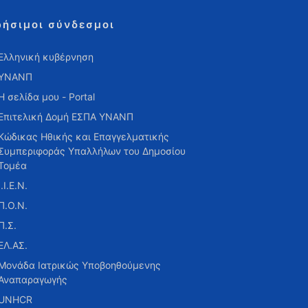
ρήσιμοι σύνδεσμοι
Ελληνική κυβέρνηση
ΥΝΑΝΠ
Η σελίδα μου - Portal
Επιτελική Δομή ΕΣΠΑ ΥΝΑΝΠ
Κώδικας Ηθικής και Επαγγελματικής
Συμπεριφοράς Υπαλλήλων του Δημοσίου
Τομέα
Ι.Ι.Ε.Ν.
Π.Ο.Ν.
Π.Σ.
ΕΛ.ΑΣ.
Μονάδα Ιατρικώς Υποβοηθούμενης
Αναπαραγωγής
UNHCR