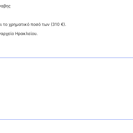
ναβης
 το χρηματικό ποσό των (310 €).
ναρχείο Ηρακλείου.