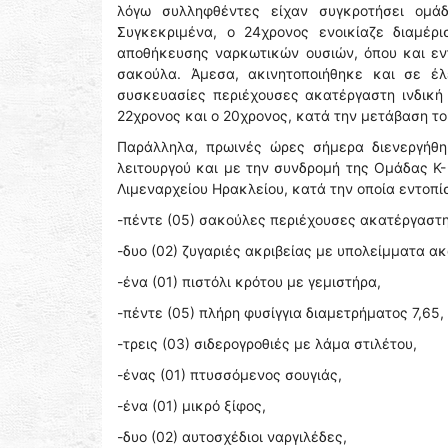
λόγω συλληφθέντες είχαν συγκροτήσει ομά
Συγκεκριμένα, ο 24χρονος ενοικίαζε διαμέρ
αποθήκευσης ναρκωτικών ουσιών, όπου και εν
σακούλα. Άμεσα, ακινητοποιήθηκε και σε έλ
συσκευασίες περιέχουσες ακατέργαστη ινδική 
22χρονος και ο 20χρονος, κατά την μετάβαση τ
Παράλληλα, πρωινές ώρες σήμερα διενεργήθη
λειτουργού και με την συνδρομή της Ομάδας Κ-
Λιμεναρχείου Ηρακλείου, κατά την οποία εντοπ
-πέντε (05) σακούλες περιέχουσες ακατέργαστη ι
-δυο (02) ζυγαριές ακριβείας με υπολείμματα α
-ένα (01) πιστόλι κρότου με γεμιστήρα,
-πέντε (05) πλήρη φυσίγγια διαμετρήματος 7,65,
-τρεις (03) σιδερογροθιές με λάμα στιλέτου,
-ένας (01) πτυσσόμενος σουγιάς,
-ένα (01) μικρό ξίφος,
-δυο (02) αυτοσχέδιοι ναργιλέδες,