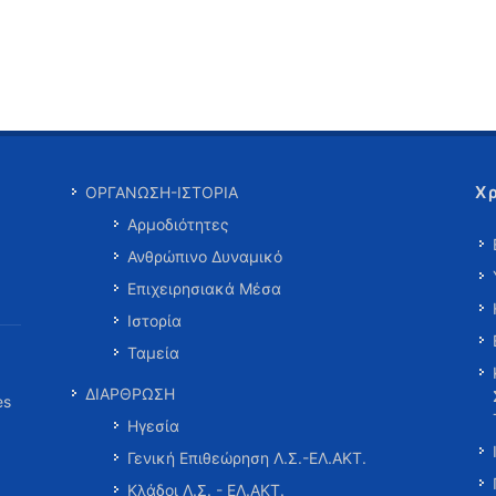
Χ
ΟΡΓΑΝΩΣΗ-ΙΣΤΟΡΙΑ
Αρμοδιότητες
Ανθρώπινο Δυναμικό
Επιχειρησιακά Μέσα
Ιστορία
Ταμεία
ΔΙΑΡΘΡΩΣΗ
es
Ηγεσία
Γενική Επιθεώρηση Λ.Σ.-ΕΛ.ΑΚΤ.
Κλάδοι Λ.Σ. - ΕΛ.ΑΚΤ.