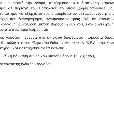
δα με σκοπό την αγορά, αποθήκευση και διακίνηση ναρκωτ
ισμα σε περιοχή του Ηράκλειου το οποίο χρησιμοποιούσε ως
τοπίστηκε να εξέρχεται του διαμερίσματος μεταφέροντας μια ν
εγχο που διενεργήθηκε, ανευρέθησαν τρεις (03) επιμέρους ν
κάνναβη, συνολικού μικτού βάρους (261,2 γρ.), ενώ συνελήφθ
ους στο ανωτέρω διαμέρισμα.
κε νομότυπη έρευνα στο εν λόγω διαμέρισμα, παρουσία δικασ
 9 καθώς και του Κλιμακίου Ειδικών Αποστολών (Κ.Ε.Α.) του Κεν
ίστηκαν και κατασχέθηκαν τα κάτωθι:
νδική κάνναβη συνολικού μικτού βάρους (2.123,2 γρ.),
κατέργαστης ινδικής κάνναβης,