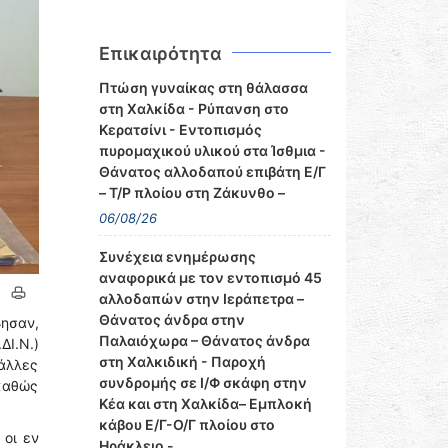
Επικαιρότητα
Πτώση γυναίκας στη θάλασσα
στη Χαλκίδα - Ρύπανση στο
Κερατσίνι - Εντοπισμός
πυρομαχικού υλικού στα Ίσθμια -
Θάνατος αλλοδαπού επιβάτη Ε/Γ
– Τ/Ρ πλοίου στη Ζάκυνθο –
06/08/26
Συνέχεια ενημέρωσης
αναφορικά με τον εντοπισμό 45
αλλοδαπών στην Ιεράπετρα –
Θάνατος άνδρα στην
ησαν,
Παλαιόχωρα – Θάνατος άνδρα
Ι.Ν.)
στη Χαλκιδική - Παροχή
άλλες
συνδρομής σε Ι/Φ σκάφη στην
 καθώς
Κέα και στη Χαλκίδα– Εμπλοκή
κάβου Ε/Γ-Ο/Γ πλοίου στο
 οι εν
Ηράκλειο -