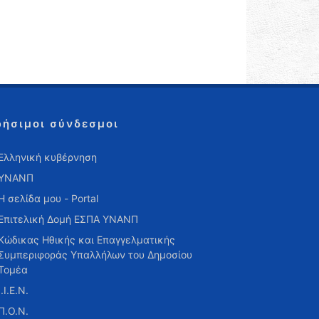
ρήσιμοι σύνδεσμοι
Ελληνική κυβέρνηση
ΥΝΑΝΠ
Η σελίδα μου - Portal
Επιτελική Δομή ΕΣΠΑ ΥΝΑΝΠ
Κώδικας Ηθικής και Επαγγελματικής
Συμπεριφοράς Υπαλλήλων του Δημοσίου
Τομέα
Ι.Ι.Ε.Ν.
Π.Ο.Ν.