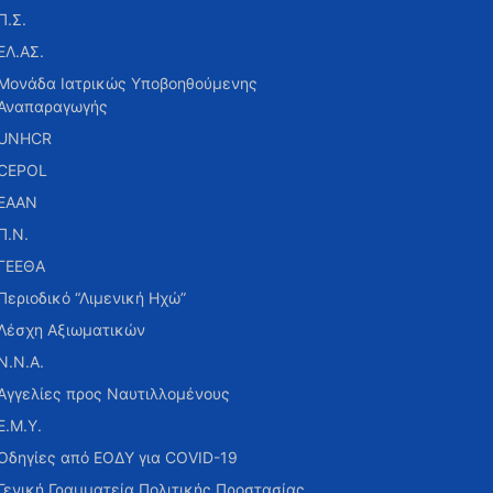
Π.Σ.
ΕΛ.ΑΣ.
Μονάδα Ιατρικώς Υποβοηθούμενης
Αναπαραγωγής
UNHCR
CEPOL
ΕΑΑΝ
Π.Ν.
ΓΕΕΘΑ
Περιοδικό “Λιμενική Ηχώ”
Λέσχη Αξιωματικών
Ν.Ν.Α.
Αγγελίες προς Ναυτιλλομένους
Ε.Μ.Υ.
Οδηγίες από ΕΟΔΥ για COVID-19
Γενική Γραμματεία Πολιτικής Προστασίας