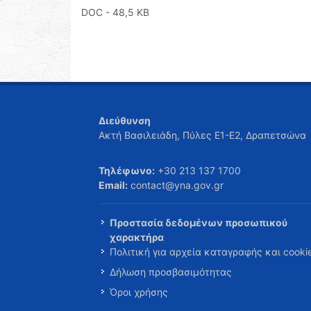
DOC
- 48,5 KB
Διεύθυνση
Ακτή Βασιλειάδη, Πύλες Ε1-Ε2, Δραπετσώνα
Τηλέφωνο:
+30 213 137 1700
Email:
contact@yna.gov.gr
Προστασία δεδομένων προσωπικού
χαρακτήρα
Πολιτική για αρχεία καταγραφής και cooki
Δήλωση προσβασιμότητας
Όροι χρήσης