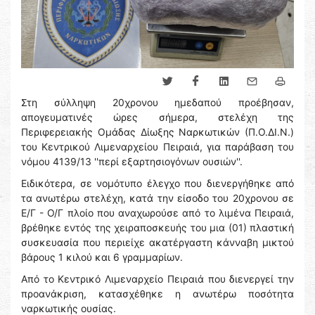
Στη σύλληψη 20χρονου ημεδαπού προέβησαν,
απογευματινές ώρες σήμερα, στελέχη της
Περιφερειακής Ομάδας Δίωξης Ναρκωτικών (Π.Ο.ΔΙ.Ν.)
του Κεντρικού Λιμεναρχείου Πειραιά, για παράβαση του
νόμου 4139/13 ''περί εξαρτησιογόνων ουσιών''.
Ειδικότερα, σε νομότυπο έλεγχο που διενεργήθηκε από
τα ανωτέρω στελέχη, κατά την είσοδο του 20χρονου σε
Ε/Γ - Ο/Γ πλοίο που αναχωρούσε από το λιμένα Πειραιά,
βρέθηκε εντός της χειραποσκευής του μια (01) πλαστική
συσκευασία που περιείχε ακατέργαστη κάνναβη μικτού
βάρους 1 κιλού και 6 γραμμαρίων.
Από το Κεντρικό Λιμεναρχείο Πειραιά που διενεργεί την
προανάκριση, κατασχέθηκε η ανωτέρω ποσότητα
ναρκωτικής ουσίας.