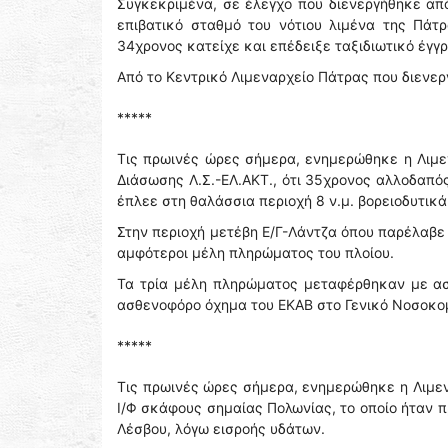
Συγκεκριμένα, σε έλεγχο που διενεργήθηκε από
επιβατικό σταθμό του νότιου λιμένα της Πάτρ
34χρονος κατείχε και επέδειξε ταξιδιωτικό έγ
Από το Κεντρικό Λιμεναρχείο Πάτρας που διενε
*****
Τις πρωινές ώρες σήμερα, ενημερώθηκε η Λιμε
Διάσωσης Λ.Σ.-ΕΛ.ΑΚΤ., ότι 35χρονος αλλοδαπός 
έπλεε στη θαλάσσια περιοχή 8 ν.μ. βορειοδυτικ
Στην περιοχή μετέβη Ε/Γ-Λάντζα όπου παρέλαβε
αμφότεροι μέλη πληρώματος του πλοίου.
Τα τρία μέλη πληρώματος μεταφέρθηκαν με ασ
ασθενοφόρο όχημα του ΕΚΑΒ στο Γενικό Νοσοκο
*****
Τις πρωινές ώρες σήμερα, ενημερώθηκε η Λιμεν
Ι/Φ σκάφους σημαίας Πολωνίας, το οποίο ήταν 
Λέσβου, λόγω εισροής υδάτων.