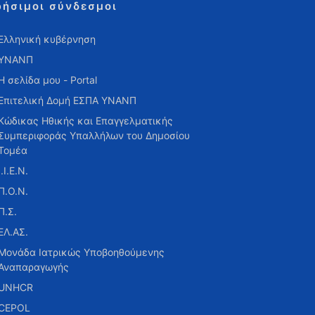
ρήσιμοι σύνδεσμοι
Ελληνική κυβέρνηση
ΥΝΑΝΠ
Η σελίδα μου - Portal
Επιτελική Δομή ΕΣΠΑ ΥΝΑΝΠ
Κώδικας Ηθικής και Επαγγελματικής
Συμπεριφοράς Υπαλλήλων του Δημοσίου
Τομέα
Ι.Ι.Ε.Ν.
Π.Ο.Ν.
Π.Σ.
ΕΛ.ΑΣ.
Μονάδα Ιατρικώς Υποβοηθούμενης
Αναπαραγωγής
UNHCR
CEPOL