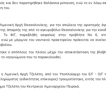
μός και δεν παρατηρήθηκε θαλάσσια ρύπανση, ενώ το εν λόγω 
τη του.
Λιμενική Αρχή Θεσσαλονίκης, για την απώλεια της αριστερής ά
α της άπαρσής της από το αγκυροβόλιο Θεσσαλονίκης για την είσο
ς. Το Φ/Γ, παρεβλήθη ασφαλώς στην προβλήτα Νο 6, στ
ενώ με μέριμνα του ναυτικού πρακτορείου πρόκειται να ανελκ
οβολίου.
τηκε ο απόπλους του πλοίου μέχρι την αποκατάσταση της βλάβη
 το νηογνώμονα που το παρακολουθεί.
η Λιμενική Αρχή Τζελέπη, από τον Υποπλοίαρχο του Ε/Γ - Ο/Γ 
ληρώματος (ειδικότητας επίκουρος) τραυματίστηκε, εντός του πλ
ήμα Τζελέπη του Κεντρικού Λιμεναρχείου Πειραιά.