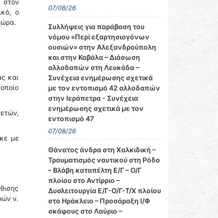
, στον
07/08/26
ικό, ο
χώρα.
Συλλήψεις για παράβαση του
νόμου «Περί εξαρτησιογόνων
ουσιών» στην Αλεξανδρούπολη
και στην Καβάλα – Διάσωση
αλλοδαπών στη Λευκάδα –
ας και
Συνέχεια ενημέρωσης σχετικά
 οποίο
με τον εντοπισμό 42 αλλοδαπών
στην Ιεράπετρα - Συνέχεια
ενημέρωσης σχετικά με τον
5ετών,
εντοπισμό 47
07/08/26
κε με
Θάνατος άνδρα στη Χαλκιδική –
Τραυματισμός ναυτικού στη Ρόδο
– Βλάβη καταπέλτη Ε/Γ – Ο/Γ
πλοίου στο Αντίρριο –
ύθισης
Δυσλειτουργία Ε/Γ-Ο/Γ-Τ/Χ πλοίου
ρών ν.
στο Ηράκλειο – Προσάραξη Ι/Φ
σκάφους στο Λαύριο –