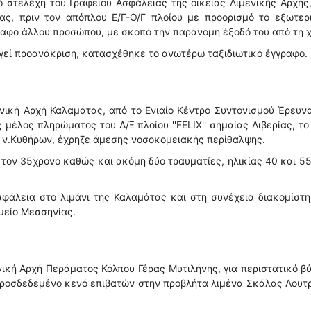
 στελέχη του Γραφείου Ασφάλειας της οικείας Λιμενικής Αρχής
ας, πριν τον απόπλου Ε/Γ-Ο/Γ πλοίου με προορισμό το εξωτερ
γραφο άλλου προσώπου, με σκοπό την παράνομη έξοδό του από τη 
ργεί προανάκριση, κατασχέθηκε το ανωτέρω ταξιδιωτικό έγγραφο.
νική Αρχή Καλαμάτας, από το Ενιαίο Κέντρο Συντονισμού Έρευν
μέλος πληρώματος του Δ/Ξ πλοίου ''FELIX'' σημαίας Λιβερίας, το
ά ν.Κυθήρων, έχρηζε άμεσης νοσοκομειακής περίθαλψης.
 τον 35χρονο καθώς και ακόμη δύο τραυματίες, ηλικίας 40 και 5
φάλεια στο λιμάνι της Καλαμάτας και στη συνέχεια διακομίστη
μείο Μεσσηνίας.
ική Αρχή Περάματος Κόλπου Γέρας Μυτιλήνης, για περιστατικό β
προσδεδεμένο κενό επιβατών στην προβλήτα λιμένα Σκάλας Λουτ