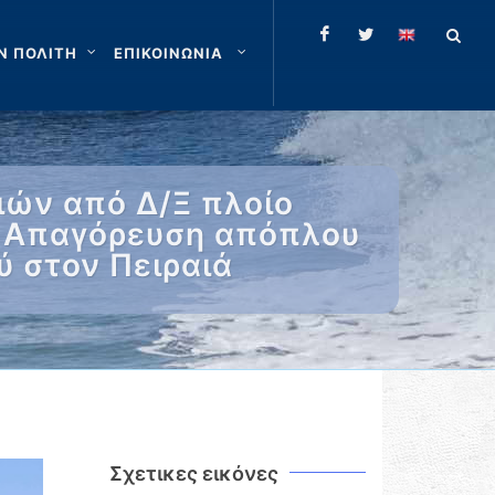
Ν ΠΟΛΙΤΗ
ΕΠΙΚΟΙΝΩΝΙΑ
ιών από Δ/Ξ πλοίο
– Απαγόρευση απόπλου
ύ στον Πειραιά
Σχετικες εικόνες