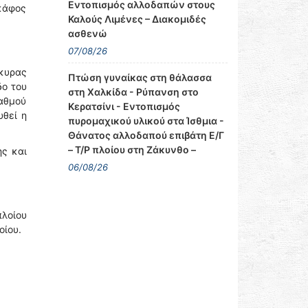
Εντοπισμός αλλοδαπών στους
σκάφος
Καλούς Λιμένες – Διακομιδές
ασθενώ
07/08/26
γκυρας
Πτώση γυναίκας στη θάλασσα
δο του
στη Χαλκίδα - Ρύπανση στο
αθμού
Κερατσίνι - Εντοπισμός
υθεί η
πυρομαχικού υλικού στα Ίσθμια -
Θάνατος αλλοδαπού επιβάτη Ε/Γ
– Τ/Ρ πλοίου στη Ζάκυνθο –
ς και
06/08/26
πλοίου
οίου.