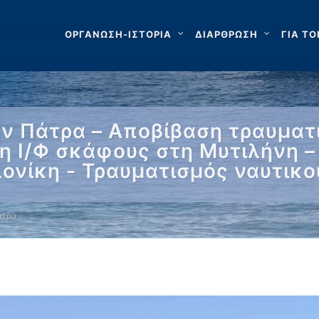
ΟΡΓΑΝΩΣΗ-ΙΣΤΟΡΙΑ
ΔΙΑΡΘΡΩΣΗ
ΓΙΑ ΤΟ
ν Πάτρα – Αποβίβαση τραυματ
ση Ι/Φ σκάφους στη Μυτιλήνη 
ονίκη - Τραυματισμός ναυτικο
άτρα …