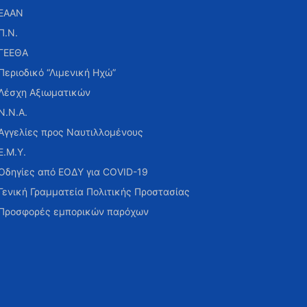
ΕΑΑΝ
Π.Ν.
ΓΕΕΘΑ
Περιοδικό “Λιμενική Ηχώ”
Λέσχη Αξιωματικών
Ν.Ν.Α.
Αγγελίες προς Ναυτιλλομένους
Ε.Μ.Υ.
Οδηγίες από ΕΟΔΥ για COVID-19
Γενική Γραμματεία Πολιτικής Προστασίας
Προσφορές εμπορικών παρόχων