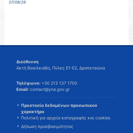
07/08/26
Διεύθυνση
Ακτή Βασιλειάδη, Πύλες Ε1-Ε2, Δραπετσώνα
Τηλέφωνο:
+30 213 137 1700
Email:
contact@yna.gov.gr
Προστασία δεδομένων προσωπικού
χαρακτήρα
Πολιτική για αρχεία καταγραφής και cookies
Δήλωση προσβασιμότητας