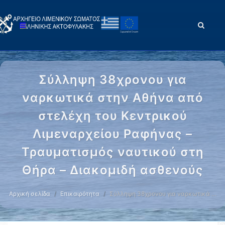
Σύλληψη 38χρονου για
ναρκωτικά στην Αθήνα από
στελέχη του Κεντρικού
Λιμεναρχείου Ραφήνας –
Τραυματισμός ναυτικού στη
Θήρα – Διακομιδή ασθενούς
Αρχική σελίδα
Επικαιρότητα
Σύλληψη 38χρονου για ναρκωτικά …