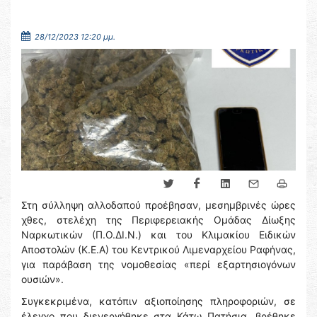
28/12/2023 12:20 μμ.
Στη σύλληψη αλλοδαπού προέβησαν, μεσημβρινές ώρες
χθες, στελέχη της Περιφερειακής Ομάδας Δίωξης
Ναρκωτικών (Π.Ο.ΔΙ.Ν.) και του Κλιμακίου Ειδικών
Αποστολών (Κ.Ε.Α) του Κεντρικού Λιμεναρχείου Ραφήνας,
για παράβαση της νομοθεσίας «περί εξαρτησιογόνων
ουσιών».
Συγκεκριμένα, κατόπιν αξιοποίησης πληροφοριών, σε
έλεγχο που διενεργήθηκε στα Κάτω Πατήσια, βρέθηκε