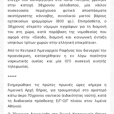
στην κατοχή 38χρονου αλλοδαπού, μία νάιλον
συσκευασία περιέχουσα φυτικά αποσπάσματα
ακατέργαστης κάνναβης, συνολικού μικτού βάρους
οχτακοσίων γραμμαρίων (800 γρ.). Επιπρόσθετα, ο
38χρονος στερείτο νόμιμων εγγράφων για τη διαμονή
του στη χώρα, κατά παράβαση της νομοθεσίας που
αφορά στην «Είσοδο, διαμονή και κοινωνική ένταξη
υπηκόων τρίτων χωρών στην ελληνική επικράτεια».
Από το Κεντρικό Λιμεναρχείο Ραφήνας που διενεργεί την
προανάκριση, κατασχέθηκαν η εν λόγω ποσότητα
ναρκωτικής ουσίας και μία (01) συσκευή κινητής
τηλεφωνίας.
*****
Ενημερώθηκε τις πρώτες πρωινές ώρες σήμερα η
Λιμενική Αρχή Θήρας, για τραυματισμό στο αριστερό
κάτω άκρο 70χρονου ναυτικού (ειδικότητας ναύτη), κατά
τη διαδικασία πρόσδεσης Ε/Γ-Ο/Γ πλοίου στον λιμένα
Αθηνιού.
Ο 70χρονος διεκομίσθη στο Γενικό Νοσοκομείο Θήρας