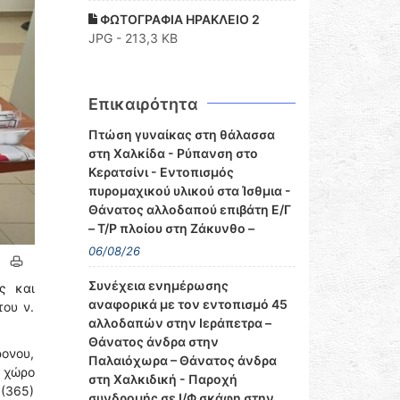
ΦΩΤΟΓΡΑΦΙΑ ΗΡΑΚΛΕΙΟ 2
JPG - 213,3 KB
Επικαιρότητα
Πτώση γυναίκας στη θάλασσα
στη Χαλκίδα - Ρύπανση στο
Κερατσίνι - Εντοπισμός
πυρομαχικού υλικού στα Ίσθμια -
Θάνατος αλλοδαπού επιβάτη Ε/Γ
– Τ/Ρ πλοίου στη Ζάκυνθο –
06/08/26
Συνέχεια ενημέρωσης
ς και
αναφορικά με τον εντοπισμό 45
του ν.
αλλοδαπών στην Ιεράπετρα –
Θάνατος άνδρα στην
ρονου,
Παλαιόχωρα – Θάνατος άνδρα
 χώρο
στη Χαλκιδική - Παροχή
 (365)
συνδρομής σε Ι/Φ σκάφη στην