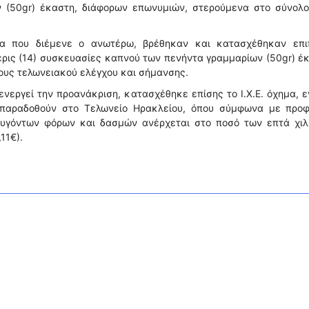
 (50gr) έκαστη, διάφορων επωνυμιών, στερούμενα στο σύνολο
ία που διέμενε ο ανωτέρω, βρέθηκαν και κατασχέθηκαν επι
ρις (14) συσκευασίες καπνού των πενήντα γραμμαρίων (50gr) έ
ους τελωνειακού ελέγχου και σήμανσης.
ενεργεί την προανάκριση, κατασχέθηκε επίσης το Ι.Χ.Ε. όχημα, 
 παραδοθούν στο Τελωνείο Ηρακλείου, όπου σύμφωνα με προφ
φυγόντων φόρων και δασμών ανέρχεται στο ποσό των επτά χιλ
11€).