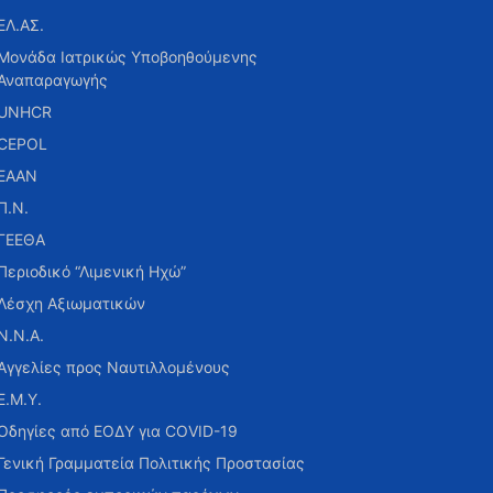
ΕΛ.ΑΣ.
Μονάδα Ιατρικώς Υποβοηθούμενης
Αναπαραγωγής
UNHCR
CEPOL
ΕΑΑΝ
Π.Ν.
ΓΕΕΘΑ
Περιοδικό “Λιμενική Ηχώ”
Λέσχη Αξιωματικών
Ν.Ν.Α.
Αγγελίες προς Ναυτιλλομένους
Ε.Μ.Υ.
Οδηγίες από ΕΟΔΥ για COVID-19
Γενική Γραμματεία Πολιτικής Προστασίας