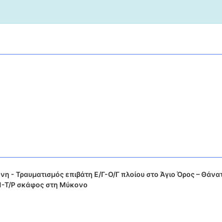
η - Τραυματισμός επιβάτη Ε/Γ-Ο/Γ πλοίου στο Άγιο Όρος – Θάνα
Π-Τ/Ρ σκάφος στη Μύκονο