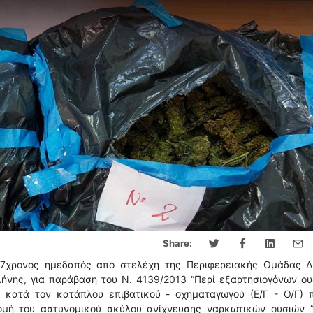
Share:
47χρονος ημεδαπός από στελέχη της Περιφερειακής Ομάδας Δ
ήνης, για παράβαση του Ν. 4139/2013 “Περί εξαρτησιογόνων ου
ν κατά τον κατάπλου επιβατικού - οχηματαγωγού (Ε/Γ - Ο/Γ) π
ομή του αστυνομικού σκύλου ανίχνευσης ναρκωτικών ουσιών “