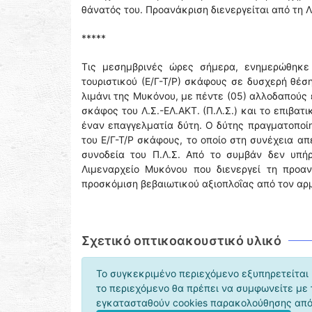
θάνατός του. Προανάκριση διενεργείται από τη 
*****
Τις μεσημβρινές ώρες σήμερα, ενημερώθηκε
τουριστικού (Ε/Γ-Τ/Ρ) σκάφους σε δυσχερή θέσ
λιμάνι της Μυκόνου, με πέντε (05) αλλοδαπούς ε
σκάφος του Λ.Σ.-ΕΛ.ΑΚΤ. (Π.Λ.Σ.) και το επιβατ
έναν επαγγελματία δύτη. Ο δύτης πραγματοποί
του Ε/Γ-Τ/Ρ σκάφους, το οποίο στη συνέχεια α
συνοδεία του Π.Λ.Σ. Από το συμβάν δεν υπή
Λιμεναρχείο Μυκόνου που διενεργεί τη προαν
προσκόμιση βεβαιωτικού αξιοπλοΐας από τον αρ
Σχετικό οπτικοακουστικό υλικό
Το συγκεκριμένο περιεχόμενο εξυπηρετείται 
το περιεχόμενο θα πρέπει να συμφωνείτε με
εγκατασταθούν cookies παρακολούθησης από 