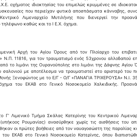
Ι.Χ.Ε. οχήματος ιδιοκτησίας του επιμελώς κρυμμένες σε ιδιοκατ
συσκευασίες που περιείχαν φυτικά αποσπάσματα κάνναβης, συν
εντρικό Λιμεναρχείο Μυτιλήνης που διενεργεί την προανά
 τηλέφωνο καθώς και το Ι Ε.Χ. όχημα.
μενική Αρχή του Αγίου Όρους από τον Πλοίαρχο του επιβατι
» Ν.Π. 11816, για τον τραυματισμό ενός 53χρονου αλλοδαπού ε
 από το λιμάνι της Ουρανούπολης στο λιμάνι της Δάφνης Αγίου 
 σαλονιού με αποτέλεσμα να τραυματιστεί στο αριστερό του π
Μονής Ξενοφώντος με το Ε/Γ - Ο/Γ «ΠΑΝΑΓΙΑ ΤΡΙΧΕΡΟΥΣΑ» Ν.Ι. 3
όχημα του ΕΚΑΒ στο Γενικό Νοσοκομείο Χαλκιδικής. Προανά
ο Γ’ Λιμενικό Τμήμα Σκάλας Κατερίνης του Κεντρικού Λιμεναρ
(υπήκοος Ρουμανίας) ανασύρθηκε χωρίς τις αισθήσεις του απ
θηκαν οι πρώτες βοήθειες από τον ναυαγοσώστη της παραλίας κ
 του ΕΚΑΒ στο Γενικό Νοσοκομείο Κατερίνης, όπου διαπιστώθ