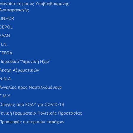
Μονάδα Ιατρικώς Υποβοηθούμενης
Αναπαραγωγής
UNHCR
CEPOL
ΕΑΑΝ
Π.Ν.
ΓΕΕΘΑ
Περιοδικό “Λιμενική Ηχώ”
Λέσχη Αξιωματικών
Ν.Ν.Α.
Αγγελίες προς Ναυτιλλομένους
Ε.Μ.Υ.
Οδηγίες από ΕΟΔΥ για COVID-19
Γενική Γραμματεία Πολιτικής Προστασίας
Προσφορές εμπορικών παρόχων