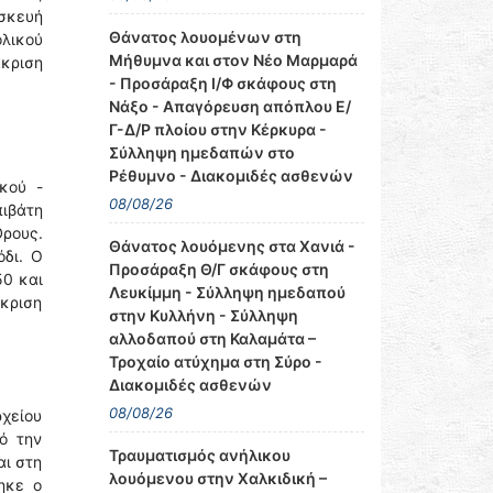
ασκευή
Θάνατος λουομένων στη
ολικού
Μήθυμνα και στον Νέο Μαρμαρά
κριση
- Προσάραξη Ι/Φ σκάφους στη
Νάξο - Απαγόρευση απόπλου Ε/
Γ-Δ/Ρ πλοίου στην Κέρκυρα -
Σύλληψη ημεδαπών στο
Ρέθυμνο - Διακομιδές ασθενών
κού -
08/08/26
πιβάτη
Όρους.
Θάνατος λουόμενης στα Χανιά -
όδι. Ο
Προσάραξη Θ/Γ σκάφους στη
50 και
Λευκίμμη - Σύλληψη ημεδαπού
κριση
στην Κυλλήνη - Σύλληψη
αλλοδαπού στη Καλαμάτα –
Τροχαίο ατύχημα στη Σύρο -
Διακομιδές ασθενών
08/08/26
χείου
ό την
Τραυματισμός ανήλικου
αι στη
λουόμενου στην Χαλκιδική –
ηκε ο