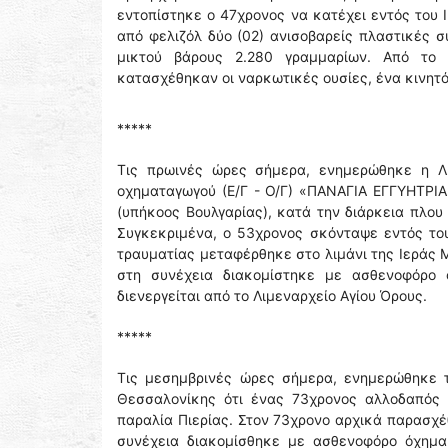
εντοπίστηκε ο 47χρονος να κατέχει εντός του 
από φελιζόλ δύο (02) ανισοβαρείς πλαστικές 
μικτού βάρους 2.280 γραμμαρίων. Από το Κ
κατασχέθηκαν οι ναρκωτικές ουσίες, ένα κινητό
*****
Τις πρωινές ώρες σήμερα, ενημερώθηκε η Λι
οχηματαγωγού (Ε/Γ - Ο/Γ) «ΠΑΝΑΓΙΑ ΕΓΓΥΗΤΡΙΑ
(υπήκοος Βουλγαρίας), κατά την διάρκεια πλου
Συγκεκριμένα, ο 53χρονος σκόνταψε εντός του
τραυματίας μεταφέρθηκε στο λιμάνι της Ιεράς 
στη συνέχεια διακομίστηκε με ασθενοφόρο 
διενεργείται από το Λιμεναρχείο Αγίου Όρους.
*****
Τις μεσημβρινές ώρες σήμερα, ενημερώθηκε τ
Θεσσαλονίκης ότι ένας 73χρονος αλλοδαπός 
παραλία Πιερίας. Στον 73χρονο αρχικά παρασχέ
συνέχεια διακομίσθηκε με ασθενοφόρο όχημα