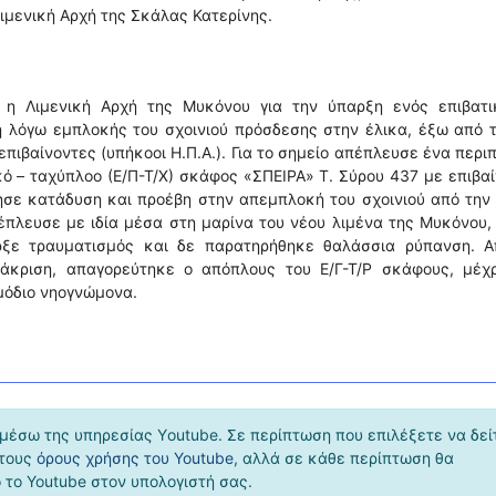
Λιμενική Αρχή της Σκάλας Κατερίνης.
 η Λιμενική Αρχή της Μυκόνου για την ύπαρξη ενός επιβατι
η λόγω εμπλοκής του σχοινιού πρόσδεσης στην έλικα, έξω από 
πιβαίνοντες (υπήκοοι Η.Π.Α.). Για το σημείο απέπλευσε ένα περι
ικό – ταχύπλοο (Ε/Π-Τ/Χ) σκάφος «ΣΠΕΙΡΑ» Τ. Σύρου 437 με επιβα
ησε κατάδυση και προέβη στην απεμπλοκή του σχοινιού από την
πέπλευσε με ιδία μέσα στη μαρίνα του νέου λιμένα της Μυκόνου,
ρξε τραυματισμός και δε παρατηρήθηκε θαλάσσια ρύπανση. Α
άκριση, απαγορεύτηκε ο απόπλους του Ε/Γ-Τ/Ρ σκάφους, μέχρ
μόδιο νηογνώμονα.
μέσω της υπηρεσίας Υoutube. Σε περίπτωση που επιλέξετε να δεί
 τους
όρους χρήσης του Youtube
, αλλά σε κάθε περίπτωση θα
το Youtube στον υπολογιστή σας.