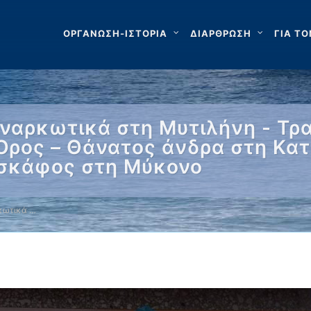
ΟΡΓΑΝΩΣΗ-ΙΣΤΟΡΙΑ
ΔΙΑΡΘΡΩΣΗ
ΓΙΑ ΤΟ
ναρκωτικά στη Μυτιλήνη - Τρα
 Όρος – Θάνατος άνδρα στη Κατ
 σκάφος στη Μύκονο
κωτικά …