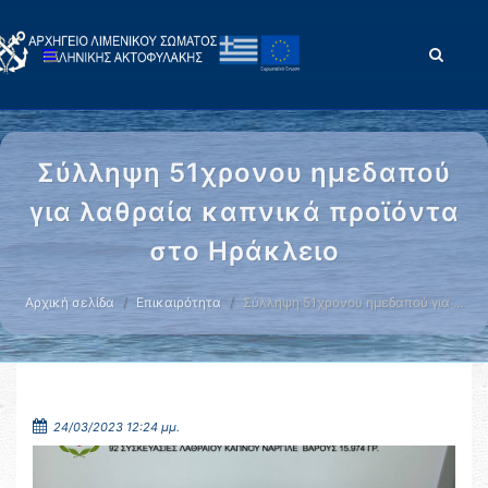
Σύλληψη 51χρονου ημεδαπού
για λαθραία καπνικά προϊόντα
στο Ηράκλειο
Αρχική σελίδα
Επικαιρότητα
Σύλληψη 51χρονου ημεδαπού για …
24/03/2023 12:24 μμ.