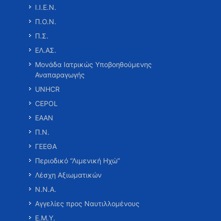
Ι.Ι.Ε.Ν.
Π.Ο.Ν.
Π.Σ.
ΕΛ.ΑΣ.
Μονάδα Ιατρικώς Υποβοηθούμενης
Αναπαραγωγής
UNHCR
CEPOL
ΕΑΑΝ
Π.Ν.
ΓΕΕΘΑ
Περιοδικό “Λιμενική Ηχώ”
Λέσχη Αξιωματικών
Ν.Ν.Α.
Αγγελίες προς Ναυτιλλομένους
Ε.Μ.Υ.