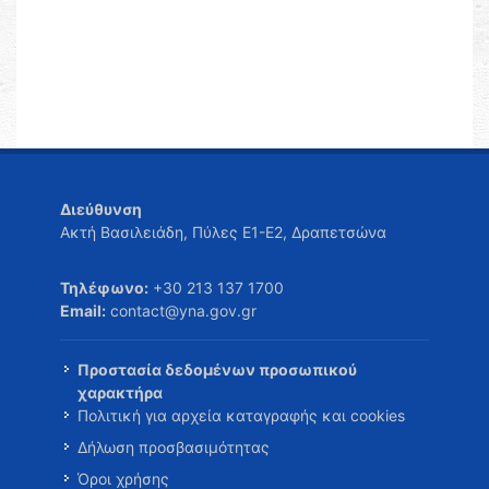
Διεύθυνση
Ακτή Βασιλειάδη, Πύλες Ε1-Ε2, Δραπετσώνα
Τηλέφωνο:
+30 213 137 1700
Email:
contact@yna.gov.gr
Προστασία δεδομένων προσωπικού
χαρακτήρα
Πολιτική για αρχεία καταγραφής και cookies
Δήλωση προσβασιμότητας
Όροι χρήσης