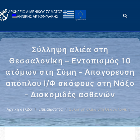
Σύλληψη αλιέα στη
Θεσσαλονίκη – Εντοπισμός 10
ατόμων στη Σύμη - Απαγόρευση
απόπλου Ι/Φ σκάφους στη Νάξο
- Διακομιδές ασθενών
Αρχική σελίδα
Επικαιρότητα
Σύλληψη αλιέα στη Θεσσαλονίκη …