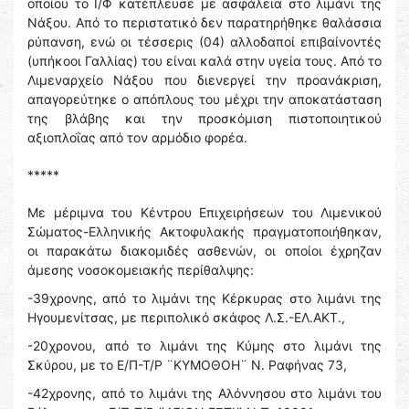
οποίου το Ι/Φ κατέπλευσε με ασφάλεια στο λιμάνι της
Νάξου. Από το περιστατικό δεν παρατηρήθηκε θαλάσσια
ρύπανση, ενώ οι τέσσερις (04) αλλοδαποί επιβαίνοντές
(υπήκοοι Γαλλίας) του είναι καλά στην υγεία τους. Από το
Λιμεναρχείο Νάξου που διενεργεί την προανάκριση,
απαγορεύτηκε ο απόπλους του μέχρι την αποκατάσταση
της βλάβης και την προσκόμιση πιστοποιητικού
αξιοπλοΐας από τον αρμόδιο φορέα.
*****
Με μέριμνα του Κέντρου Επιχειρήσεων του Λιμενικού
Σώματος-Ελληνικής Ακτοφυλακής πραγματοποιήθηκαν,
οι παρακάτω διακομιδές ασθενών, οι οποίοι έχρηζαν
άμεσης νοσοκομειακής περίθαλψης:
-39χρονης, από το λιμάνι της Κέρκυρας στο λιμάνι της
Ηγουμενίτσας, με περιπολικό σκάφος Λ.Σ.-ΕΛ.ΑΚΤ.,
-20χρονου, από το λιμάνι της Κύμης στο λιμάνι της
Σκύρου, με το Ε/Π-Τ/Ρ ¨ΚΥΜΟΘΟΗ¨ Ν. Ραφήνας 73,
-42χρονης, από το λιμάνι της Αλόννησου στο λιμάνι του