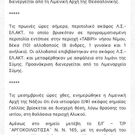
διενεργείται από τη Λιμενική Αρχή της Θεσσαλονίκης.
*****
Τις πρωινές ώρες σήμερα, περιπολικό σκάφος Λ.Σ.-
ΕΛ.ΑΚΤ. το οποίο βρισκόταν σε προγραμματισμένη
περιπολία εντόπισε στην περιοχή «ΤΑΒΙΡΙ» νήσου Νίμου,
δέκα (10) αλλοδαπούς (8 άνδρες, 1 γυναίκα και 1
ανήλικο). Οι αλλοδαποί επιβιβάστηκαν στο σκάφος Λ.Σ.-
ΕΛ.ΑΚΤ. και μεταφέρθηκαν με ασφάλεια στο λιμάνι της
Σύμης. Προανάκριση διενεργείται από το Λιμεναρχείο
Σύμης.
*****
Τις μεσημβρινές ώρες χθες, ενημερώθηκε η Λιμενική
Αρχή της Νάξου ότι ένα ιστιοφόρο (Ι/Φ) σκάφος σημαίας
Γαλλίας βρίσκεται σε δυσχερή θέση, λόγω θραύσης του
ιστίου, στη θαλάσσια περιοχή Αλυκού.
Αμέσως στο σημείο μετέβη το Ε/Γ – Τ/Ρ
¨ΑΡΓΟΚΟΙΛΙΩΤΙΣΣΑ¨ Ν. Ν. 165, με τη συνδρομή του