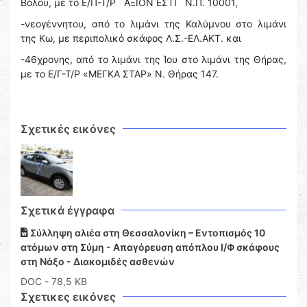
Βόλου, με το Ε/Π-Τ/Ρ ¨ΑΞΙΟΝ ΕΣΤΙ¨ Ν.Π. 10001,
-νεογέννητου, από το λιμάνι της Καλύμνου στο λιμάνι
της Κω, με περιπολικό σκάφος Λ.Σ.-ΕΛ.ΑΚΤ. και
-46χρονης, από το λιμάνι της Ίου στο λιμάνι της Θήρας,
με το Ε/Γ-Τ/Ρ «ΜΕΓΚΑ ΣΤΑΡ» Ν. Θήρας 147.
Σχετικές εικόνες
Σχετικά έγγραφα
Σύλληψη αλιέα στη Θεσσαλονίκη – Εντοπισμός 10
ατόμων στη Σύμη - Απαγόρευση απόπλου Ι/Φ σκάφους
στη Νάξο - Διακομιδές ασθενών
DOC
- 78,5 KB
Σχετικες εικόνες