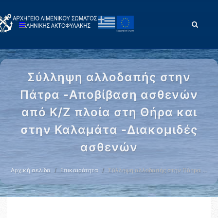
Σύλληψη αλλοδαπής στην
Πάτρα -Αποβίβαση ασθενών
από Κ/Ζ πλοία στη Θήρα και
στην Καλαμάτα -Διακομιδές
ασθενών
Αρχική σελίδα
Επικαιρότητα
Σύλληψη αλλοδαπής στην Πάτρα …