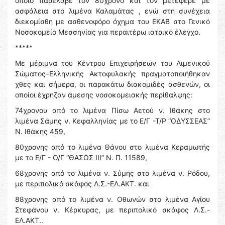
οποίο παρέλαβε τον 80χρονο και τον μετέφερε με
ασφάλεια στο λιμένα Καλαμάτας , ενώ στη συνέχεια
διεκομίσθη με ασθενοφόρο όχημα του ΕΚΑΒ στο Γενικό
Νοσοκομείο Μεσσηνίας για περαιτέρω ιατρικό έλεγχο.
*****
Με μέριμνα του Κέντρου Επιχειρήσεων του Λιμενικού
Σώματος–Ελληνικής Ακτοφυλακής πραγματοποιήθηκαν
χθες και σήμερα, οι παρακάτω διακομιδές ασθενών, οι
οποίοι έχρηζαν άμεσης νοσοκομειακής περίθαλψης:
74χρονου από το λιμένα Πίσω Αετού ν. Ιθάκης στο
λιμένα Σάμης ν. Κεφαλληνίας με το Ε/Γ -Τ/Ρ “ΟΔΥΣΣΕΑΣ”
Ν. Ιθάκης 459,
80χρονης από το λιμένα Θάνου στο λιμένα Κεραμωτής
με το Ε/Γ - Ο/Γ “ΘΑΣΟΣ ΙΙΙ” Ν. Π. 11589,
68χρονης από το λιμένα ν. Σύμης στο λιμένα ν. Ρόδου,
με περιπολικό σκάφος Λ.Σ.-ΕΛ.ΑΚΤ. και
88χρονης από το λιμένα ν. Οθωνών στο λιμένα Αγίου
Στεφάνου ν. Κέρκυρας, με περιπολικό σκάφος Λ.Σ.-
ΕΛ.ΑΚΤ..