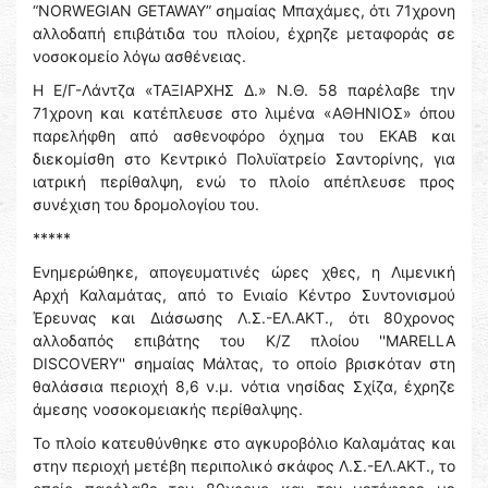
“NORWEGIAN GETAWAY” σημαίας Μπαχάμες, ότι 71χρονη
αλλοδαπή επιβάτιδα του πλοίου, έχρηζε μεταφοράς σε
νοσοκομείο λόγω ασθένειας.
Η Ε/Γ-Λάντζα «ΤΑΞΙΑΡΧΗΣ Δ.» Ν.Θ. 58 παρέλαβε την
71χρονη και κατέπλευσε στο λιμένα «ΑΘΗΝΙΟΣ» όπου
παρελήφθη από ασθενοφόρο όχημα του ΕΚΑΒ και
διεκομίσθη στο Κεντρικό Πολυϊατρείο Σαντορίνης, για
ιατρική περίθαλψη, ενώ το πλοίο απέπλευσε προς
συνέχιση του δρομολογίου του.
*****
Ενημερώθηκε, απογευματινές ώρες χθες, η Λιμενική
Αρχή Καλαμάτας, από το Ενιαίο Κέντρο Συντονισμού
Έρευνας και Διάσωσης Λ.Σ.-ΕΛ.ΑΚΤ., ότι 80χρονος
αλλοδαπός επιβάτης του Κ/Ζ πλοίου ''MARELLA
DISCOVERY'' σημαίας Μάλτας, το οποίο βρισκόταν στη
θαλάσσια περιοχή 8,6 ν.μ. νότια νησίδας Σχίζα, έχρηζε
άμεσης νοσοκομειακής περίθαλψης.
Το πλοίο κατευθύνθηκε στο αγκυροβόλιο Καλαμάτας και
στην περιοχή μετέβη περιπολικό σκάφος Λ.Σ.-ΕΛ.ΑΚΤ., το