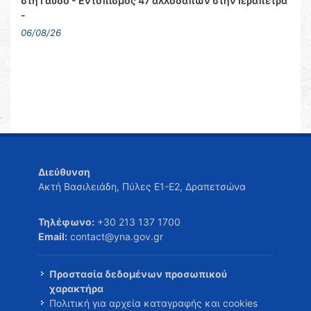
στη Γαύδο - Εντοπισμός 47 αλλοδαπών στην Ιεράπετρα
-
06/08/26
Διεύθυνση
Ακτή Βασιλειάδη, Πύλες Ε1-Ε2, Δραπετσώνα
Τηλέφωνο:
+30 213 137 1700
Email:
contact@yna.gov.gr
Προστασία δεδομένων προσωπικού
χαρακτήρα
Πολιτική για αρχεία καταγραφής και cookies