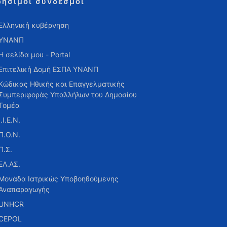
ρήσιμοι σύνδεσμοι
Ελληνική κυβέρνηση
ΥΝΑΝΠ
Η σελίδα μου - Portal
Επιτελική Δομή ΕΣΠΑ ΥΝΑΝΠ
Κώδικας Ηθικής και Επαγγελματικής
Συμπεριφοράς Υπαλλήλων του Δημοσίου
Τομέα
Ι.Ι.Ε.Ν.
Π.Ο.Ν.
Π.Σ.
ΕΛ.ΑΣ.
Μονάδα Ιατρικώς Υποβοηθούμενης
Αναπαραγωγής
UNHCR
CEPOL