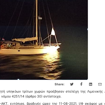
Share:
ητή υπηκόων τρίτων χωρών προέβησαν στελέχη της Λιμενικής 
 νόμου 4251/14 (άρθρο 30) αντίστοιχα.
-ΑΚΤ. εντόπισε, βραδινές ώρες της 11-08-2021, Ι/Φ σκάφος με