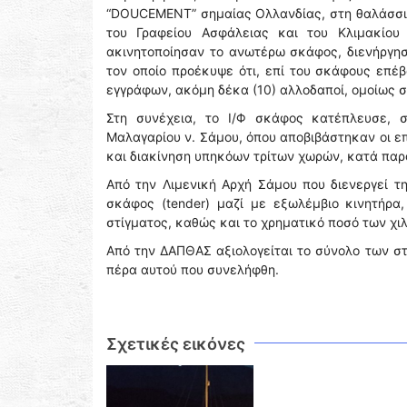
“DOUCEMENT” σημαίας Ολλανδίας, στη θαλάσσια
του Γραφείου Ασφάλειας και του Κλιμακίου
ακινητοποίησαν το ανωτέρω σκάφος, διενήργη
τον οποίο προέκυψε ότι, επί του σκάφους επέβ
εγγράφων, ακόμη δέκα (10) αλλοδαποί, ομοίως 
Στη συνέχεια, το Ι/Φ σκάφος κατέπλευσε, 
Μαλαγαρίου ν. Σάμου, όπου αποβιβάστηκαν οι ε
και διακίνηση υπηκόων τρίτων χωρών, κατά παρ
Από την Λιμενική Αρχή Σάμου που διενεργεί τ
σκάφος (tender) μαζί με εξωλέμβιο κινητήρα
στίγματος, καθώς και το χρηματικό ποσό των χι
Από την ΔΑΠΘΑΣ αξιολογείται το σύνολο των σ
πέρα αυτού που συνελήφθη.
Σχετικές εικόνες