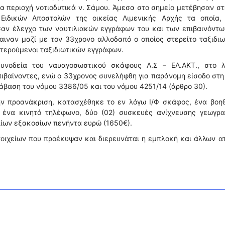
 περιοχή νοτιοδυτικά ν. Σάμου. Άμεσα στο σημείο μετέβησαν σ
 Ειδικών Αποστολών της οικείας Λιμενικής Αρχής τα οποία,
σαν έλεγχο των ναυτιλιακών εγγράφων του και των επιβαινόντω
αιναν μαζί με τον 33χρονο αλλοδαπό ο οποίος στερείτο ταξιδι
στερούμενοι ταξιδιωτικών εγγράφων.
συνοδεία του ναυαγοσωστικού σκάφους Λ.Σ – ΕΛ.ΑΚΤ., στο λ
πιβαίνοντες, ενώ ο 33χρονος συνελήφθη για παράνομη είσοδο στ
άβαση του νόμου 3386/05 και του νόμου 4251/14 (άρθρο 30).
ην προανάκριση, κατασχέθηκε το εν λόγω Ι/Φ σκάφος, ένα βοη
, ένα κινητό τηλέφωνο, δύο (02) συσκευές ανίχνευσης γεωγρα
λίων εξακοσίων πενήντα ευρώ (1650€).
τοιχείων που προέκυψαν και διερευνάται η εμπλοκή και άλλων 