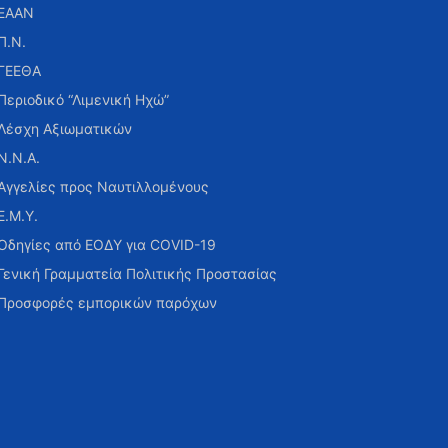
ΕΑΑΝ
Π.Ν.
ΓΕΕΘΑ
Περιοδικό “Λιμενική Ηχώ”
Λέσχη Αξιωματικών
Ν.Ν.Α.
Αγγελίες προς Ναυτιλλομένους
Ε.Μ.Υ.
Οδηγίες από ΕΟΔΥ για COVID-19
Γενική Γραμματεία Πολιτικής Προστασίας
Προσφορές εμπορικών παρόχων