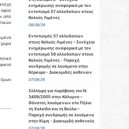
τελέχη
ενημέρωσης αναφορικά με τον
 αφού
εντοπισμό 57 αλλοδαπών στους
ν από
Καλούς Λιμένες
ωτικών
08/08/26
Εντοπισμός 57 αλλοδαπών
ιμένα
στους Καλούς Λιμένες – Συνέχεια
η χώρα
ενημέρωσης αναφορικά με τον
εντοπισμό 58 αλλοδαπών στους
θητικό
Καλούς Λιμένες - Παροχή
φικού
συνδρομής σε λουόμενο στην
Κέρκυρα - Διακομιδές ασθενών
ατόμων
07/08/26
Σύλληψη για παράβαση του Ν.
3409/2005 στην Κάλυμνο –
Θάνατος λουόμενων στο Πήλιο
τη Χαλκίδα και τη Βούλα –
Παροχή συνδρομής σε λουόμενο
στην Κύμη - Διακομιδή ασθενούς
07/08/26