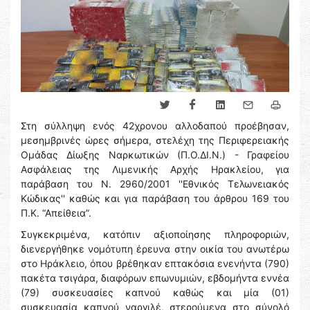
Στη σύλληψη ενός 42χρονου αλλοδαπού προέβησαν,
μεσημβρινές ώρες σήμερα, στελέχη της Περιφερειακής
Ομάδας Δίωξης Ναρκωτικών (Π.Ο.ΔΙ.Ν.) - Γραφείου
Ασφάλειας της Λιμενικής Αρχής Ηρακλείου, για
παράβαση του Ν. 2960/2001 ''Εθνικός Τελωνειακός
Κώδικας'' καθώς και για παράβαση του άρθρου 169 του
Π.Κ. “Απείθεια”.
Συγκεκριμένα, κατόπιν αξιοποίησης πληροφοριών,
διενεργήθηκε νομότυπη έρευνα στην οικία του ανωτέρω
στο Ηράκλειο, όπου βρέθηκαν επτακόσια ενενήντα (790)
πακέτα τσιγάρα, διαφόρων επωνυμιών, εβδομήντα εννέα
(79) συσκευασίες καπνού καθώς και μία (01)
συσκευασία καπνού ναργιλέ, στερούμενα στο σύνολό