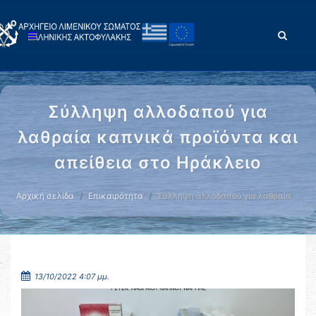
Σύλληψη αλλοδαπού για
λαθραία καπνικά προϊόντα και
απείθεια στο Ηράκλειο
Αρχική σελίδα
Επικαιρότητα
Σύλληψη αλλοδαπού για λαθραία …
13/10/2022 4:07 μμ.