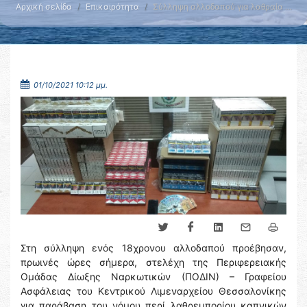
Αρχική σελίδα
Επικαιρότητα
Σύλληψη αλλοδαπού για λαθραία …
01/10/2021 10:12 μμ.
Στη σύλληψη ενός 18χρονου αλλοδαπού προέβησαν,
πρωινές ώρες σήμερα, στελέχη της Περιφερειακής
Ομάδας Δίωξης Ναρκωτικών (ΠΟΔΙΝ) – Γραφείου
Ασφάλειας του Κεντρικού Λιμεναρχείου Θεσσαλονίκης
για παράβαση του νόμου περί λαθρεμπορίου καπνικών