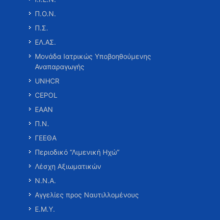
Π.Ο.Ν.
Π.Σ.
ΕΛ.ΑΣ.
Μονάδα Ιατρικώς Υποβοηθούμενης
Αναπαραγωγής
UNHCR
CEPOL
ΕΑΑΝ
Π.Ν.
ΓΕΕΘΑ
Περιοδικό “Λιμενική Ηχώ”
Λέσχη Αξιωματικών
Ν.Ν.Α.
Αγγελίες προς Ναυτιλλομένους
Ε.Μ.Υ.