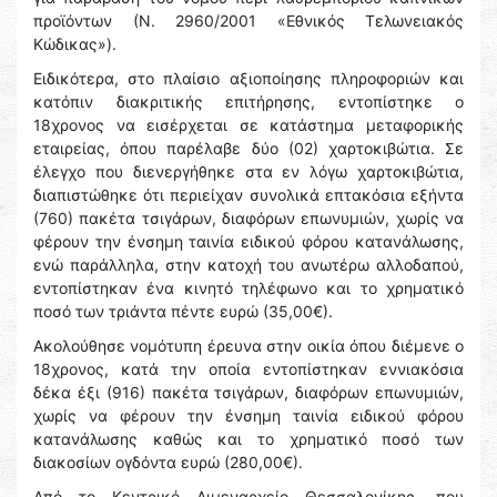
προϊόντων (Ν. 2960/2001 «Εθνικός Τελωνειακός
Κώδικας»).
Ειδικότερα, στο πλαίσιο αξιοποίησης πληροφοριών και
κατόπιν διακριτικής επιτήρησης, εντοπίστηκε ο
18χρονος να εισέρχεται σε κατάστημα μεταφορικής
εταιρείας, όπου παρέλαβε δύο (02) χαρτοκιβώτια. Σε
έλεγχο που διενεργήθηκε στα εν λόγω χαρτοκιβώτια,
διαπιστώθηκε ότι περιείχαν συνολικά επτακόσια εξήντα
(760) πακέτα τσιγάρων, διαφόρων επωνυμιών, χωρίς να
φέρουν την ένσημη ταινία ειδικού φόρου κατανάλωσης,
ενώ παράλληλα, στην κατοχή του ανωτέρω αλλοδαπού,
εντοπίστηκαν ένα κινητό τηλέφωνο και το χρηματικό
ποσό των τριάντα πέντε ευρώ (35,00€).
Ακολούθησε νομότυπη έρευνα στην οικία όπου διέμενε ο
18χρονος, κατά την οποία εντοπίστηκαν εννιακόσια
δέκα έξι (916) πακέτα τσιγάρων, διαφόρων επωνυμιών,
χωρίς να φέρουν την ένσημη ταινία ειδικού φόρου
κατανάλωσης καθώς και το χρηματικό ποσό των
διακοσίων ογδόντα ευρώ (280,00€).
Από το Κεντρικό Λιμεναρχείο Θεσσαλονίκης, που