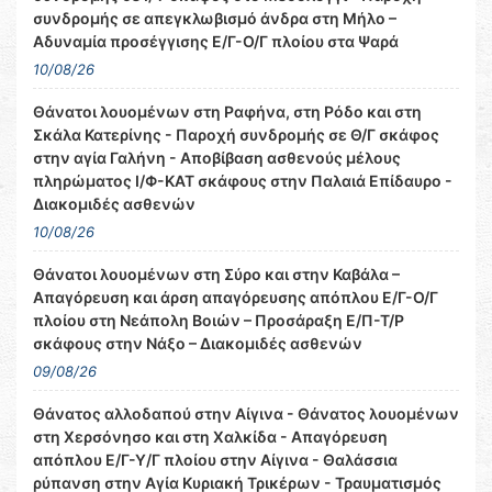
συνδρομής σε απεγκλωβισμό άνδρα στη Μήλο –
Αδυναμία προσέγγισης Ε/Γ-Ο/Γ πλοίου στα Ψαρά
10/08/26
Θάνατοι λουομένων στη Ραφήνα, στη Ρόδο και στη
Σκάλα Κατερίνης - Παροχή συνδρομής σε Θ/Γ σκάφος
στην αγία Γαλήνη - Αποβίβαση ασθενούς μέλους
πληρώματος Ι/Φ-ΚΑΤ σκάφους στην Παλαιά Επίδαυρο -
Διακομιδές ασθενών
10/08/26
Θάνατοι λουομένων στη Σύρο και στην Καβάλα –
Απαγόρευση και άρση απαγόρευσης απόπλου Ε/Γ-Ο/Γ
πλοίου στη Νεάπολη Βοιών – Προσάραξη Ε/Π-Τ/Ρ
σκάφους στην Νάξο – Διακομιδές ασθενών
09/08/26
Θάνατος αλλοδαπού στην Αίγινα - Θάνατος λουομένων
στη Χερσόνησο και στη Χαλκίδα - Απαγόρευση
απόπλου Ε/Γ-Υ/Γ πλοίου στην Αίγινα - Θαλάσσια
ρύπανση στην Αγία Κυριακή Τρικέρων - Τραυματισμός