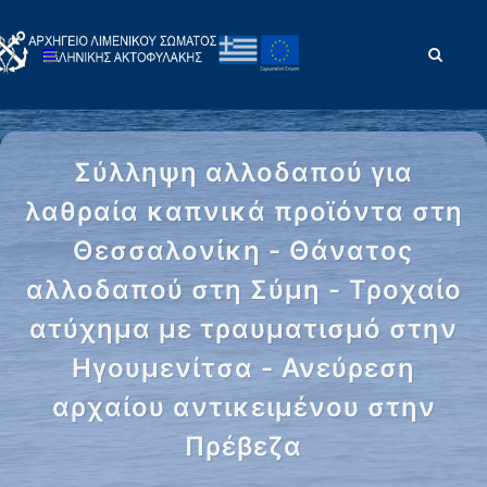
Σύλληψη αλλοδαπού για
λαθραία καπνικά προϊόντα στη
Θεσσαλονίκη - Θάνατος
αλλοδαπού στη Σύμη - Τροχαίο
ατύχημα με τραυματισμό στην
Ηγουμενίτσα - Ανεύρεση
αρχαίου αντικειμένου στην
Πρέβεζα