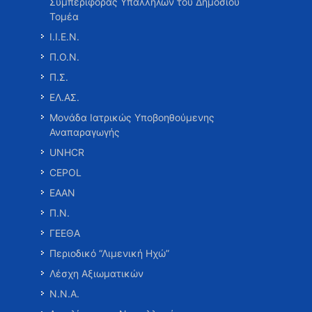
Συμπεριφοράς Υπαλλήλων του Δημοσίου
Τομέα
Ι.Ι.Ε.Ν.
Π.Ο.Ν.
Π.Σ.
ΕΛ.ΑΣ.
Μονάδα Ιατρικώς Υποβοηθούμενης
Αναπαραγωγής
UNHCR
CEPOL
ΕΑΑΝ
Π.Ν.
ΓΕΕΘΑ
Περιοδικό “Λιμενική Ηχώ”
Λέσχη Αξιωματικών
Ν.Ν.Α.