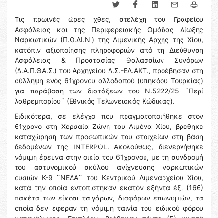
Τις πρωινές ώρες χθες, στελέχη του Γραφείου
Ασφάλειας και της Περιφερειακής Ομάδας Δίωξης
Ναρκωτικών (Π.Ο.ΔΙ.Ν.) της Λιμενικής Αρχής της Χίου,
κατόπιν αξιοποίησης πληροφοριών από τη Διεύθυνση
Ασφάλειας & Προστασίας Θαλασσίων Συνόρων
(Δ.Α.Π.ΘΑ.Σ.) του Αρχηγείου Λ.Σ.-ΕΛ.ΑΚΤ., προέβησαν στη
σύλληψη ενός 61χρονου αλλοδαπού (υπηκόου Τουρκίας)
για παράβαση των διατάξεων του Ν.5222/25 ¨Περί
λαθρεμπορίου¨ (Εθνικός Τελωνειακός Κώδικας).
Ειδικότερα, σε ελέγχο που πραγματοποιήθηκε στον
61χρονο στη Χερσαία Ζώνη του Λιμένα Χίου, βρεθηκε
καταχώρηση των προσωπικών του στοιχείων στη βάση
δεδομένων της INTERPOL. Ακολούθως, διενεργήθηκε
νόμιμη έρευνα στην οικία του 61χρονου, με τη συνδρομή
του αστυνομικού σκύλου ανίχνευσης ναρκωτικών
ουσιών Κ-9 ¨ΝΕΔΑ¨ του Κεντρικού Λιμεναρχείου Χίου,
κατά την οποία εντοπίστηκαν εκατόν εξήντα έξι (166)
πακέτα των είκοσι τσιγάρων, διαφόρων επωνυμιών, τα
οποία δεν έφεραν τη νόμιμη ταινία του ειδικού φόρου