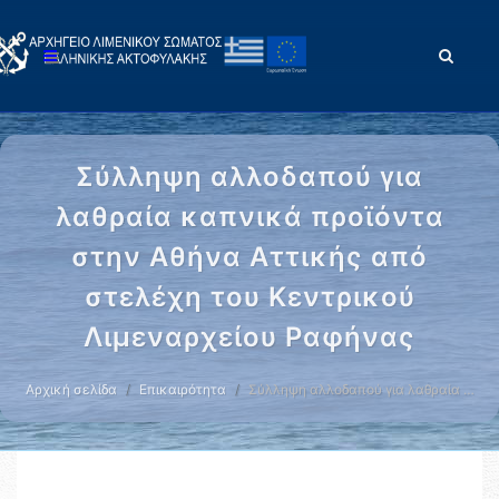
Σύλληψη αλλοδαπού για
λαθραία καπνικά προϊόντα
στην Αθήνα Αττικής από
στελέχη του Κεντρικού
Λιμεναρχείου Ραφήνας
Αρχική σελίδα
Επικαιρότητα
Σύλληψη αλλοδαπού για λαθραία …