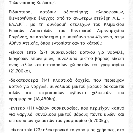
Τελωνειακός Κώδικας''.
Ειδικότερα, κατόπιν αξιοποίησης πληροφοριών,
διενεργήθηκε έλεγχος από τα ανωτέρω στελέχη Λ.Σ. -
ΕΛ.Α.ΚΤ., με τη συνδρομή στελεχών του Κλιμακίου
Ειδικών Αποστολών του Κεντρικού Λιμεναρχείου
Ραφήνας, σε κατάστημα με υπεύθυνο τον 41χρονο, στην
Αθήνα Αττικής, όπου εντοπίστηκαν τα κάτωθι:
-είκοσι επτά (27) συσκευασίες καπνού για ναργιλέ,
διαφόρων επωνυμιών, συνολικού μικτού βάρους είκοσι
ενός κιλών και επτακοσίων χιλιοστών του γραμμαρίου
(21,700kg),
-δεκατέσσερα (14) πλαστικά δοχεία, που περιείχαν
καπνό για ναργιλέ, συνολικού μικτού βάρους δεκαοκτώ
κιλών και τετρακοσίων ογδόντα χιλιοστών του
γραμμαρίου (18,480kg),
-έντεκα (11) νάιλον συσκευασίες, που περιείχαν καπνό
για ναργιλέ, συνολικού μικτού βάρους πέντε κιλών και
επτακοσίων χιλιοστών του γραμμαρίου (5,700kg),
-είκοσι τρία (23) ηλεκτρονικά τσιγάρα μιας χρήσεως, στο