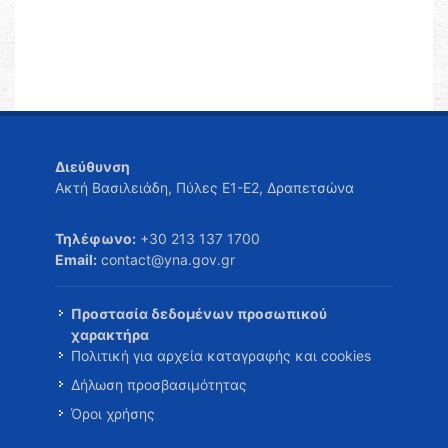
Διεύθυνση
Ακτή Βασιλειάδη, Πύλες Ε1-Ε2, Δραπετσώνα
Τηλέφωνο:
+30 213 137 1700
Email:
contact@yna.gov.gr
Προστασία δεδομένων προσωπικού
χαρακτήρα
Πολιτική για αρχεία καταγραφής και cookies
Δήλωση προσβασιμότητας
Όροι χρήσης