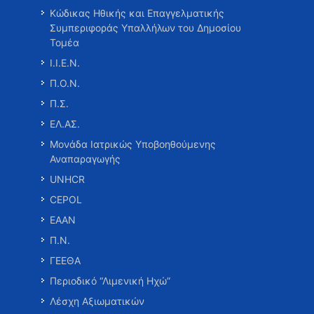
Κώδικας Ηθικής και Επαγγελματικής
Συμπεριφοράς Υπαλλήλων του Δημοσίου
Τομέα
Ι.Ι.Ε.Ν.
Π.Ο.Ν.
Π.Σ.
ΕΛ.ΑΣ.
Μονάδα Ιατρικώς Υποβοηθούμενης
Αναπαραγωγής
UNHCR
CEPOL
ΕΑΑΝ
Π.Ν.
ΓΕΕΘΑ
Περιοδικό “Λιμενική Ηχώ”
Λέσχη Αξιωματικών