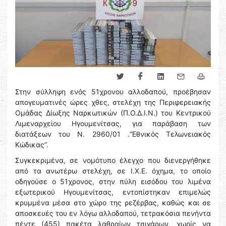
Στην σύλληψη ενός 51χρονου αλλοδαπού, προέβησαν
απογευματινές ώρες χθες, στελέχη της Περιφερειακής
Ομάδας Δίωξης Ναρκωτικών (Π.Ο.Δ.Ι.Ν.) του Κεντρικού
Λιμεναρχείου Ηγουμενίτσας, για παράβαση των
διατάξεων του Ν. 2960/01 .“Εθνικός Τελωνειακός
Κώδικας”.
Συγκεκριμένα, σε νομότυπο έλεγχο που διενεργήθηκε
από τα ανωτέρω στελέχη, σε Ι.Χ.Ε. όχημα, το οποίο
οδηγούσε ο 51χρονος, στην πύλη εισόδου του λιμένα
εξωτερικού Ηγουμενίτσας, εντοπίστηκαν επιμελώς
κρυμμένα μέσα στο χώρο της ρεζέρβας, καθώς και σε
αποσκευές του εν λόγω αλλοδαπού, τετρακόσια πενήντα
πέντε (455) πακέτα λαθραίων τσιγάρων, χωρίς να