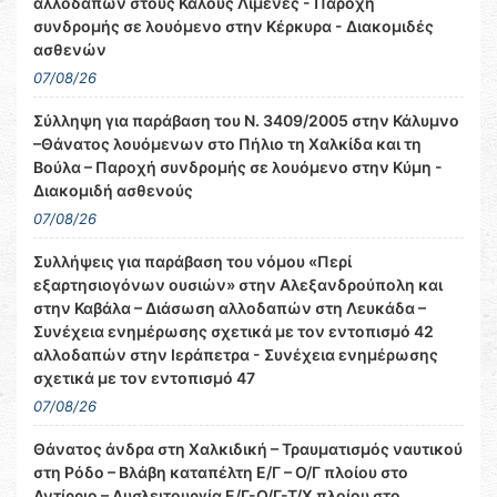
αλλοδαπών στους Καλούς Λιμένες - Παροχή
συνδρομής σε λουόμενο στην Κέρκυρα - Διακομιδές
ασθενών
07/08/26
Σύλληψη για παράβαση του Ν. 3409/2005 στην Κάλυμνο
–Θάνατος λουόμενων στο Πήλιο τη Χαλκίδα και τη
Βούλα – Παροχή συνδρομής σε λουόμενο στην Κύμη -
Διακομιδή ασθενούς
07/08/26
Συλλήψεις για παράβαση του νόμου «Περί
εξαρτησιογόνων ουσιών» στην Αλεξανδρούπολη και
στην Καβάλα – Διάσωση αλλοδαπών στη Λευκάδα –
Συνέχεια ενημέρωσης σχετικά με τον εντοπισμό 42
αλλοδαπών στην Ιεράπετρα - Συνέχεια ενημέρωσης
σχετικά με τον εντοπισμό 47
07/08/26
Θάνατος άνδρα στη Χαλκιδική – Τραυματισμός ναυτικού
στη Ρόδο – Βλάβη καταπέλτη Ε/Γ – Ο/Γ πλοίου στο
Αντίρριο – Δυσλειτουργία Ε/Γ-Ο/Γ-Τ/Χ πλοίου στο