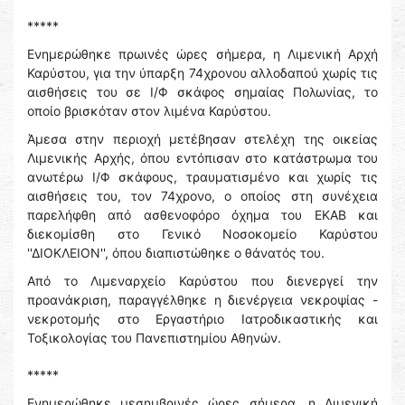
*****
Ενημερώθηκε πρωινές ώρες σήμερα, η Λιμενική Αρχή
Καρύστου, για την ύπαρξη 74χρονου αλλοδαπού χωρίς τις
αισθήσεις του σε Ι/Φ σκάφος σημαίας Πολωνίας, το
οποίο βρισκόταν στον λιμένα Καρύστου.
Άμεσα στην περιοχή μετέβησαν στελέχη της οικείας
Λιμενικής Αρχής, όπου εντόπισαν στο κατάστρωμα του
ανωτέρω Ι/Φ σκάφους, τραυματισμένο και χωρίς τις
αισθήσεις του, τον 74χρονο, ο οποίος στη συνέχεια
παρελήφθη από ασθενοφόρο όχημα του ΕΚΑΒ και
διεκομίσθη στο Γενικό Νοσοκομείο Καρύστου
''ΔΙΟΚΛΕΙΟΝ'', όπου διαπιστώθηκε ο θάνατός του.
Από το Λιμεναρχείο Καρύστου που διενεργεί την
προανάκριση, παραγγέλθηκε η διενέργεια νεκροψίας -
νεκροτομής στο Εργαστήριο Ιατροδικαστικής και
Τοξικολογίας του Πανεπιστημίου Αθηνών.
*****
Ενημερώθηκε μεσημβρινές ώρες σήμερα, η Λιμενική