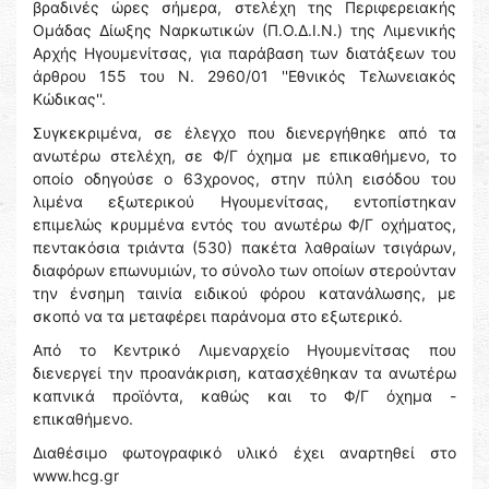
βραδινές ώρες σήμερα, στελέχη της Περιφερειακής
Ομάδας Δίωξης Ναρκωτικών (Π.Ο.Δ.Ι.Ν.) της Λιμενικής
Αρχής Ηγουμενίτσας, για παράβαση των διατάξεων του
άρθρου 155 του Ν. 2960/01 ''Εθνικός Τελωνειακός
Κώδικας''.
Συγκεκριμένα, σε έλεγχο που διενεργήθηκε από τα
ανωτέρω στελέχη, σε Φ/Γ όχημα με επικαθήμενο, το
οποίο οδηγούσε ο 63χρονος, στην πύλη εισόδου του
λιμένα εξωτερικού Ηγουμενίτσας, εντοπίστηκαν
επιμελώς κρυμμένα εντός του ανωτέρω Φ/Γ οχήματος,
πεντακόσια τριάντα (530) πακέτα λαθραίων τσιγάρων,
διαφόρων επωνυμιών, το σύνολο των οποίων στερούνταν
την ένσημη ταινία ειδικού φόρου κατανάλωσης, με
σκοπό να τα μεταφέρει παράνομα στο εξωτερικό.
Από το Κεντρικό Λιμεναρχείο Ηγουμενίτσας που
διενεργεί την προανάκριση, κατασχέθηκαν τα ανωτέρω
καπνικά προϊόντα, καθώς και το Φ/Γ όχημα -
επικαθήμενο.
Διαθέσιμο φωτογραφικό υλικό έχει αναρτηθεί στο
www.hcg.gr