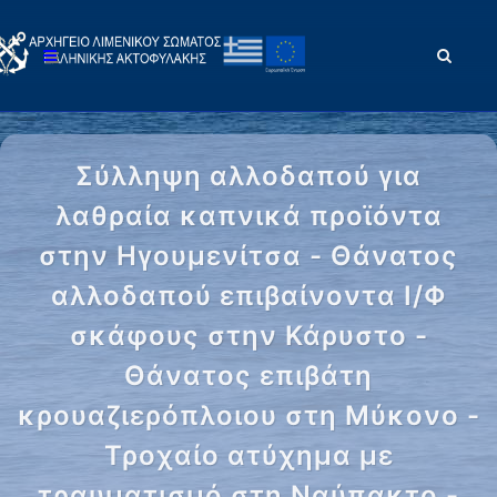
Σύλληψη αλλοδαπού για
λαθραία καπνικά προϊόντα
στην Ηγουμενίτσα - Θάνατος
αλλοδαπού επιβαίνοντα Ι/Φ
σκάφους στην Κάρυστο -
Θάνατος επιβάτη
κρουαζιερόπλοιου στη Μύκονο -
Τροχαίο ατύχημα με
τραυματισμό στη Ναύπακτο -