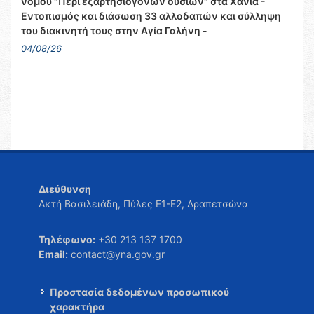
νόμου "Περί εξαρτησιογόνων ουσιών" στα Χανιά -
Εντοπισμός και διάσωση 33 αλλοδαπών και σύλληψη
του διακινητή τους στην Αγία Γαλήνη -
04/08/26
Διεύθυνση
Ακτή Βασιλειάδη, Πύλες Ε1-Ε2, Δραπετσώνα
Τηλέφωνο:
+30 213 137 1700
Email:
contact@yna.gov.gr
Προστασία δεδομένων προσωπικού
χαρακτήρα