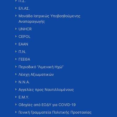
Π.Σ.
ΕΛ.ΑΣ.
Μονάδα Ιατρικώς Υποβοηθούμενης
Αναπαραγωγής
UNHCR
CEPOL
ΕΑΑΝ
Π.Ν.
ΓΕΕΘΑ
Περιοδικό “Λιμενική Ηχώ”
Λέσχη Αξιωματικών
Ν.Ν.Α.
Αγγελίες προς Ναυτιλλομένους
Ε.Μ.Υ.
Οδηγίες από ΕΟΔΥ για COVID-19
Γενική Γραμματεία Πολιτικής Προστασίας