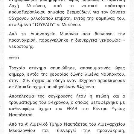
Αρχή Μυκόνου, από το ναυτικό πράκτορα
κρουαζιερόπλοιου σημαίας Βερμούδων, για τον θάνατο
55χρονου αλλοδαπού επιβάτη, εντός της καμπίνας του,
στο λιμένα ''ΤΟΥΡΛΟΥ'' ν. Μυκόνου.
Από το Λιμεναρχείο Μυκόνου που διενεργεί την
προανάκριση, παραγγέλθηκε η διενέργεια νεκροψίας -
νεκροτομής.
*****
Τροχαίο ατύχημα σημειώθηκε, απογευματινές ώρες
σήμερα, εντός της χερσαίας ζώνης λιμένα Ναυπάκτου,
όταν Ι.Χ.Ε. όχημα με οδηγό έναν 63χρονο προσέκρουσε
σε δίκυκλο όχημα με οδηγό έναν 54χρονο.
Αποτέλεσμα της σύγκρουσης ήταν η πτώση και ο
τραυματισμός του 54χρονου, ο οποίος μεταφέρθηκε με
ασθενοφόρο όχημα του ΕΚΑΒ στο Κέντρο Υγείας
Ναυπάκτου.
Από το Α' Λιμενικό Τμήμα Ναυπάκτου του Λιμεναρχείου
Μεσολογγίου που διενεργεί την προανάκριση,