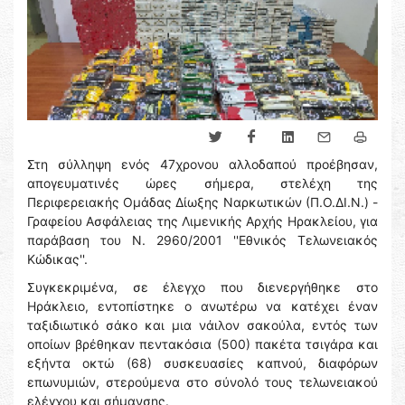
Στη σύλληψη ενός 47χρονου αλλοδαπού προέβησαν,
απογευματινές ώρες σήμερα, στελέχη της
Περιφερειακής Ομάδας Δίωξης Ναρκωτικών (Π.Ο.ΔΙ.Ν.) -
Γραφείου Ασφάλειας της Λιμενικής Αρχής Ηρακλείου, για
παράβαση του Ν. 2960/2001 ''Εθνικός Τελωνειακός
Κώδικας''.
Συγκεκριμένα, σε έλεγχο που διενεργήθηκε στο
Ηράκλειο, εντοπίστηκε ο ανωτέρω να κατέχει έναν
ταξιδιωτικό σάκο και μια νάιλον σακούλα, εντός των
οποίων βρέθηκαν πεντακόσια (500) πακέτα τσιγάρα και
εξήντα οκτώ (68) συσκευασίες καπνού, διαφόρων
επωνυμιών, στερούμενα στο σύνολό τους τελωνειακού
ελέγχου και σήμανσης.