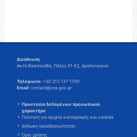
Διεύθυνση
Ακτή Βασιλειάδη, Πύλες Ε1-Ε2, Δραπετσώνα
Τηλέφωνο:
+30 213 137 1700
Email:
contact@yna.gov.gr
Προστασία δεδομένων προσωπικού
χαρακτήρα
Πολιτική για αρχεία καταγραφής και cookies
Δήλωση προσβασιμότητας
Όροι χρήσης