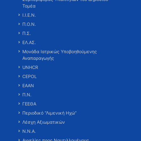
Τομέα
Ι.Ι.Ε.Ν.
Π.Ο.Ν.
Π.Σ.
ΕΛ.ΑΣ.
Μονάδα Ιατρικώς Υποβοηθούμενης
Αναπαραγωγής
UNHCR
CEPOL
ΕΑΑΝ
Π.Ν.
ΓΕΕΘΑ
Περιοδικό “Λιμενική Ηχώ”
Λέσχη Αξιωματικών
Ν.Ν.Α.
Αγγελίες προς Ναυτιλλομένους