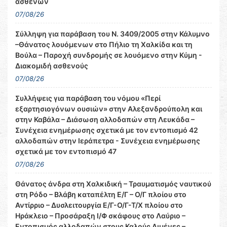
ασθενών
07/08/26
Σύλληψη για παράβαση του Ν. 3409/2005 στην Κάλυμνο
–Θάνατος λουόμενων στο Πήλιο τη Χαλκίδα και τη
Βούλα – Παροχή συνδρομής σε λουόμενο στην Κύμη -
Διακομιδή ασθενούς
07/08/26
Συλλήψεις για παράβαση του νόμου «Περί
εξαρτησιογόνων ουσιών» στην Αλεξανδρούπολη και
στην Καβάλα – Διάσωση αλλοδαπών στη Λευκάδα –
Συνέχεια ενημέρωσης σχετικά με τον εντοπισμό 42
αλλοδαπών στην Ιεράπετρα - Συνέχεια ενημέρωσης
σχετικά με τον εντοπισμό 47
07/08/26
Θάνατος άνδρα στη Χαλκιδική – Τραυματισμός ναυτικού
στη Ρόδο – Βλάβη καταπέλτη Ε/Γ – Ο/Γ πλοίου στο
Αντίρριο – Δυσλειτουργία Ε/Γ-Ο/Γ-Τ/Χ πλοίου στο
Ηράκλειο – Προσάραξη Ι/Φ σκάφους στο Λαύριο –
Εντοπισμός αλλοδαπών στους Καλούς Λιμένες –