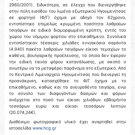
2960/2001). Ειδικότερα, σε έλεγχο που διενεργήθηκε
στην πύλη εισόδου του λιμένα εξωτερικού Ηγουμενίτσας
σε φορτηγό (Φ/Γ) όχημα με οδηγό τον 62χρονο,
εντοπίστηκε επιμελώς κρυμμένη ποσότητα λαθραίων
τσιγάρων σε ειδικά διαμορφωμένη κρύπτη, εντός του
χώρου του νόμιμου φορτίου στο επικαθήμενο. Συνολικά
εντοπίστηκαν τέσσερις χιλιάδες εννιακόσια σαράντα
(4.940) πακέτα λαθραίων τσιγάρων είκοσι τεμαχίων το
καθένα, βουλγαρικής προέλευσης, τα οποία δεν έφεραν
την ειδική ταινία φόρου κατανάλωσης, με σκοπό ο
ανωτέρω να τα μεταφέρει παράνομα στο εξωτερικό. Από
το Κεντρικό Λιμεναρχείο Ηγουμενίτσας που διενεργεί τη
προανάκριση, κατασχέθηκε το Φ/Γ όχημα με το
επικαθήμενο, καθώς και τα ανευρεθέντα τσιγάρα, ενώ
το σύνολο των διαφυγόντων δασμών και φόρων
ανέρχεται στο ποσό των είκοσι χιλιάδων εβδομήντα
τεσσάρων ευρώ και είκοσι τεσσάρων λεπτών
(20.074,24€).
Διαθέσιμο φωτογραφικό υλικό έχει αναρτηθεί στην
ιστοσελίδα
www.hcg.gr