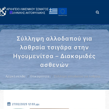
Σύλληψη αλλοδαπού για
λαθραία τσιγάρα στην
Ηγουμενίτσα – Διακομιδές
ασθενών
Αρχική σελίδα
Επικαιρότητα
Σύλληψη αλλοδαπού για λαθραία …
27/02/2025 12:55 μμ.