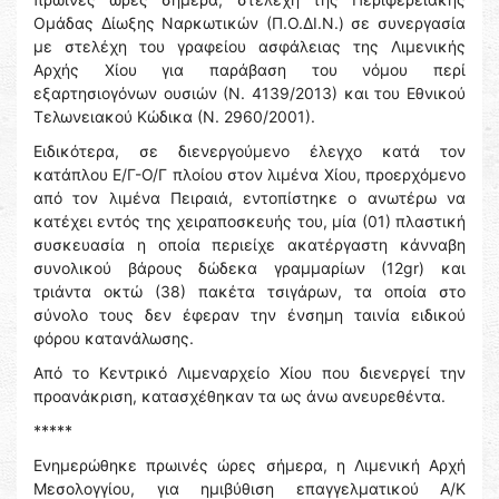
Ομάδας Δίωξης Ναρκωτικών (Π.Ο.ΔΙ.Ν.) σε συνεργασία
με στελέχη του γραφείου ασφάλειας της Λιμενικής
Αρχής Χίου για παράβαση του νόμου περί
εξαρτησιογόνων ουσιών (Ν. 4139/2013) και του Εθνικού
Τελωνειακού Κώδικα (Ν. 2960/2001).
Ειδικότερα, σε διενεργούμενο έλεγχο κατά τον
κατάπλου Ε/Γ-Ο/Γ πλοίου στον λιμένα Χίου, προερχόμενο
από τον λιμένα Πειραιά, εντοπίστηκε ο ανωτέρω να
κατέχει εντός της χειραποσκευής του, μία (01) πλαστική
συσκευασία η οποία περιείχε ακατέργαστη κάνναβη
συνολικού βάρους δώδεκα γραμμαρίων (12gr) και
τριάντα οκτώ (38) πακέτα τσιγάρων, τα οποία στο
σύνολο τους δεν έφεραν την ένσημη ταινία ειδικού
φόρου κατανάλωσης.
Από το Κεντρικό Λιμεναρχείο Χίου που διενεργεί την
προανάκριση, κατασχέθηκαν τα ως άνω ανευρεθέντα.
*****
Ενημερώθηκε πρωινές ώρες σήμερα, η Λιμενική Αρχή
Μεσολογγίου, για ημιβύθιση επαγγελματικού Α/Κ