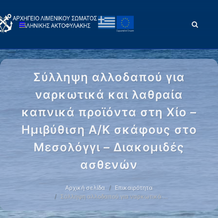
Σύλληψη αλλοδαπού για
ναρκωτικά και λαθραία
καπνικά προϊόντα στη Χίο –
Ημιβύθιση Α/Κ σκάφους στο
Μεσολόγγι – Διακομιδές
ασθενών
Αρχική σελίδα
Επικαιρότητα
Σύλληψη αλλοδαπού για ναρκωτικά …