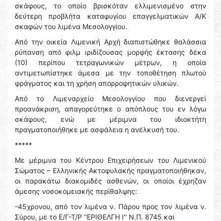
σκάφους, το οποίο βρισκόταν ελλιμενισμένο στην
δεύτερη προβλήτα καταφυγίου επαγγελματικών Α/Κ
σκαφών του λιμένα Μεσολογγίου.
Από την οικεία Λιμενική Αρχή διαπιστώθηκε θαλάσσια
ρύπανση από φιλμ ιριδίζουσας μορφής έκτασης δέκα
(10) περίπου τετραγωνικών μέτρων, η οποία
αντιμετωπίστηκε άμεσα με την τοποθέτηση πλωτού
φράγματος και τη χρήση απορροφητικών υλικών.
Από το Λιμεναρχείο Μεσολογγίου που διενεργεί
προανάκριση, απαγορεύτηκε ο απόπλους του εν λόγω
σκάφους, ενώ με μέριμνα του ιδιοκτήτη
πραγματοποιήθηκε με ασφάλεια η ανέλκυσή του.
*****
Με μέριμνα του Κέντρου Επιχειρήσεων του Λιμενικού
Σώματος – Ελληνικής Ακτοφυλακής πραγματοποιήθηκαν,
οι παρακάτω διακομιδές ασθενών, οι οποίοι έχρηζαν
άμεσης νοσοκομειακής περίθαλψης:
-45χρονου, από τον λιμένα ν. Πάρου προς τον λιμένα ν.
Σύρου, με το Ε/Γ-Τ/Ρ ''ΕΡΙΘΕΛΓΗ Ι'' Ν.Π. 8745 και