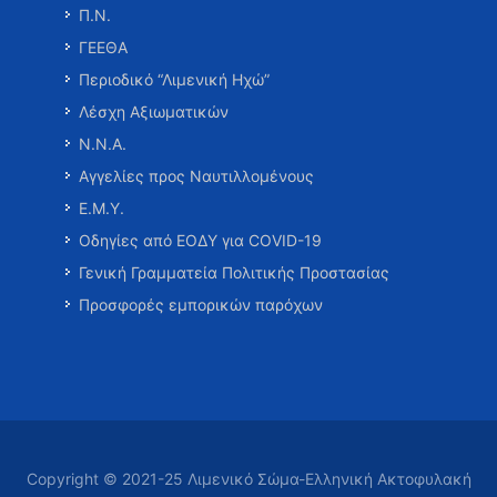
Π.Ν.
ΓΕΕΘΑ
Περιοδικό “Λιμενική Ηχώ”
Λέσχη Αξιωματικών
Ν.Ν.Α.
Αγγελίες προς Ναυτιλλομένους
Ε.Μ.Υ.
Οδηγίες από ΕΟΔΥ για COVID-19
Γενική Γραμματεία Πολιτικής Προστασίας
Προσφορές εμπορικών παρόχων
Copyright © 2021-25 Λιμενικό Σώμα-Ελληνική Ακτοφυλακή