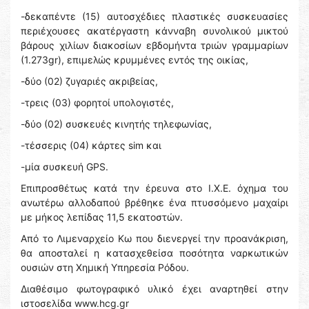
-δεκαπέντε (15) αυτοσχέδιες πλαστικές συσκευασίες
περιέχουσες ακατέργαστη κάνναβη συνολικού μικτού
βάρους χιλίων διακοσίων εβδομήντα τριών γραμμαρίων
(1.273gr), επιμελώς κρυμμένες εντός της οικίας,
-δύο (02) ζυγαριές ακριβείας,
-τρεις (03) φορητοί υπολογιστές,
-δύο (02) συσκευές κινητής τηλεφωνίας,
-τέσσερις (04) κάρτες sim και
-μία συσκευή GPS.
Επιπροσθέτως κατά την έρευνα στο Ι.Χ.Ε. όχημα του
ανωτέρω αλλοδαπού βρέθηκε ένα πτυσσόμενο μαχαίρι
με μήκος λεπίδας 11,5 εκατοστών.
Από το Λιμεναρχείο Κω που διενεργεί την προανάκριση,
θα αποσταλεί η κατασχεθείσα ποσότητα ναρκωτικών
ουσιών στη Χημική Υπηρεσία Ρόδου.
Διαθέσιμο φωτογραφικό υλικό έχει αναρτηθεί στην
ιστοσελίδα www.hcg.gr