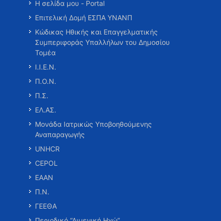
Η σελίδα μου - Portal
Επιτελική Δομή ΕΣΠΑ ΥΝΑΝΠ
Κώδικας Ηθικής και Επαγγελματικής
Συμπεριφοράς Υπαλλήλων του Δημοσίου
Τομέα
Ι.Ι.Ε.Ν.
Π.Ο.Ν.
Π.Σ.
ΕΛ.ΑΣ.
Μονάδα Ιατρικώς Υποβοηθούμενης
Αναπαραγωγής
UNHCR
CEPOL
ΕΑΑΝ
Π.Ν.
ΓΕΕΘΑ
Περιοδικό “Λιμενική Ηχώ”