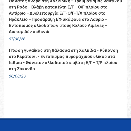
Θάνατος άνδρα στη Χαλκιδική – Τραυματισμός ναυτικού
στη Ρόδο – Βλάβη καταπέλτη Ε/Γ – Ο/Γ πλοίου στο
Αντίρριο – Δυσλειτουργία Ε/Γ-Ο/Γ-Τ/Χ πλοίου στο
Ηράκλειο – Προσάραξη Ι/Φ σκάφους στο Λαύριο –
Εντοπισμός αλλοδαπών στους Καλούς Λιμένες –
Διακομιδές ασθενώ
07/08/26
Πτώση γυναίκας στη θάλασσα στη Χαλκίδα - Ρύπανση
στο Κερατσίνι - Εντοπισμός πυρομαχικού υλικού στα
Ίσθμια - Θάνατος αλλοδαπού επιβάτη Ε/Γ – Τ/Ρ πλοίου
στη Ζάκυνθο –
06/08/26