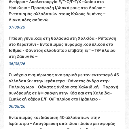
Αντίρριο – Δυσλειτουργία Ε/Γ-Ο/Γ-Τ/Χ πλοίου στο
Ηράκλειο – Προσάραξη Ι/Φ σκάφους στο Λαύριο –
Εντοπισμός αλλοδαπών στους Καλούς Λιμένες –
Διακομιδές ασθενώ
07/08/26
Πτώση γυναίκας στη θάλασσα στη Χαλκίδα - Ρύπανση
στο Κερατσίνι - Εντοπισμός πυρομαχικού υλικού στα
Ίσθμια - Θάνατος αλλοδαπού επιβάτη Ε/Γ – Τ/Ρ πλοίου
στη Ζάκυνθο –
06/08/26
Συνέχεια ενημέρωσης αναφορικά με τον εντοπισμό 45
αλλοδαπών στην Ιεράπετρα –Θάνατος άνδρα στην
Παλαιόχωρα – Θάνατος άνδρα στη Χαλκιδική - Παροχή
συνδρομής σε Ι/Φ σκάφη στην Κέα και στη Χαλκίδα–
Εμπλοκή κάβου Ε/Γ-Ο/Γ πλοίου στο Ηράκλειο -
06/08/26
Εντοπισμός και διάσωση 40 αλλοδαπών στην
Ιεράπετρα – Απαγόρευση απόπλου πλοίου μεταφοράς