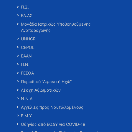
Π.Σ.
ΕΛ.ΑΣ.
Μονάδα Ιατρικώς Υποβοηθούμενης
Αναπαραγωγής
UNHCR
CEPOL
ΕΑΑΝ
Π.Ν.
ΓΕΕΘΑ
Περιοδικό “Λιμενική Ηχώ”
Λέσχη Αξιωματικών
Ν.Ν.Α.
Αγγελίες προς Ναυτιλλομένους
Ε.Μ.Υ.
Οδηγίες από ΕΟΔΥ για COVID-19