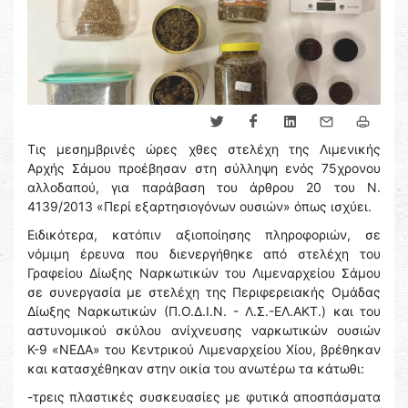
Τις μεσημβρινές ώρες χθες στελέχη της Λιμενικής
Αρχής Σάμου προέβησαν στη σύλληψη ενός 75χρονου
αλλοδαπού, για παράβαση του άρθρου 20 του Ν.
4139/2013 «Περί εξαρτησιογόνων ουσιών» όπως ισχύει.
Ειδικότερα, κατόπιν αξιοποίησης πληροφοριών, σε
νόμιμη έρευνα που διενεργήθηκε από στελέχη του
Γραφείου Δίωξης Ναρκωτικών του Λιμεναρχείου Σάμου
σε συνεργασία με στελέχη της Περιφερειακής Ομάδας
Δίωξης Ναρκωτικών (Π.Ο.Δ.Ι.Ν. - Λ.Σ.-ΕΛ.ΑΚΤ.) και του
αστυνομικού σκύλου ανίχνευσης ναρκωτικών ουσιών
Κ-9 «ΝΕΔΑ» του Κεντρικού Λιμεναρχείου Χίου, βρέθηκαν
και κατασχέθηκαν στην οικία του ανωτέρω τα κάτωθι:
-τρεις πλαστικές συσκευασίες με φυτικά αποσπάσματα