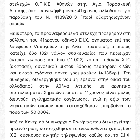
στελεχών Ο.Π.Κ.Ε. Αθηνών στην Αγία Παρασκευή
Αττικής, όπου συνελήφθη ένας 41χρονος αλλοδαπός για
παράβαση του Ν. 4139/2013 ¨περί εξαρτησιογόνων
ουσιών¨.
Ειδικότερα, τα προαναφερόμενα στελέχη προέβησαν στη
σύλληψη του 41χρονου οδηγού Ε.Ι.Χ. οχήματος επί της
λεωφόρου Μεσογείων στην Αγία Παρασκευή, ο οποίος
κατείχε δύο (02) νάιλον συσκευασίες που περιείχαν
έντεκα χιλιάδες και δύο (11.002) χάπια, πιθανόν XTC
(έκσταση), συνολικού μικτού βάρους τεσσάρων κιλών
και εκατό ογδόντα πέντε γραμμαρίων (4.185γρ.). Στη
συνέχεια, διενεργήθηκε νόμιμη έρευνα στην οικία του
αλλοδαπού στην Αθήνα Αττικής, με αρνητικά
αποτελέσματα. Σημειώνεται ότι ο 41χρονος είναι μέλος
διεθνούς εγκληματικής οργάνωσης, ενώ η αξία των
ναρκωτικών ουσιών που κατασχέθηκαν υπερβαίνει το
ποσό των 50.000€.
Από το Κεντρικό Λιμεναρχείο Ραφήνας που διενεργεί την
προανάκριση, κατασχέθηκαν τα ανευρεθέντα χάπια, δύο
(02) συσκευές κινητής τηλεφωνίας καθώς και το Ε.Ι.Χ.