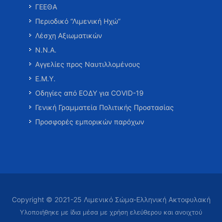
ΓΕΕΘΑ
Περιοδικό “Λιμενική Ηχώ”
Λέσχη Αξιωματικών
Ν.Ν.Α.
Αγγελίες προς Ναυτιλλομένους
Ε.Μ.Υ.
Οδηγίες από ΕΟΔΥ για COVID-19
Γενική Γραμματεία Πολιτικής Προστασίας
Προσφορές εμπορικών παρόχων
Copyright © 2021-25 Λιμενικό Σώμα-Ελληνική Ακτοφυλακή
Υλοποιήθηκε με ίδια μέσα με χρήση ελεύθερου και ανοιχτού