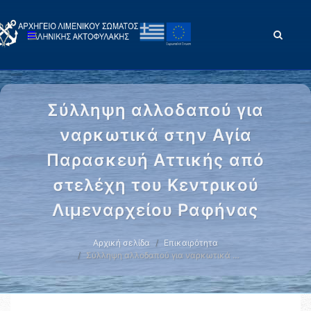
Σύλληψη αλλοδαπού για
ναρκωτικά στην Αγία
Παρασκευή Αττικής από
στελέχη του Κεντρικού
Λιμεναρχείου Ραφήνας
Αρχική σελίδα
Επικαιρότητα
Σύλληψη αλλοδαπού για ναρκωτικά …