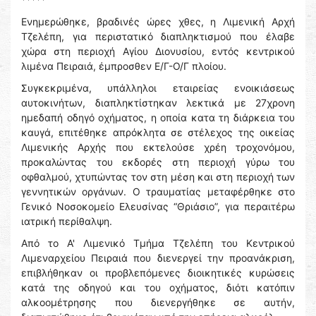
Ενημερώθηκε, βραδινές ώρες χθες, η Λιμενική Αρχή
Τζελέπη, για περιστατικό διαπληκτισμού που έλαβε
χώρα στη περιοχή Αγίου Διονυσίου, εντός κεντρικού
λιμένα Πειραιά, έμπροσθεν Ε/Γ-Ο/Γ πλοίου.
Συγκεκριμένα, υπάλληλοι εταιρείας ενοικιάσεως
αυτοκινήτων, διαπληκτίστηκαν λεκτικά με 27χρονη
ημεδαπή οδηγό οχήματος, η οποία κατα τη διάρκεια του
καυγά, επιτέθηκε απρόκλητα σε στέλεχος της οικείας
Λιμενικής Αρχής που εκτελούσε χρέη τροχονόμου,
προκαλώντας του εκδορές στη περιοχή γύρω του
οφθαλμού, χτυπώντας τον στη μέση και στη περιοχή των
γεννητικών οργάνων. Ο τραυματίας μεταφέρθηκε στο
Γενικό Νοσοκομείο Ελευσίνας “Θριάσιο”, για περαιτέρω
ιατρική περίθαλψη.
Από το Α' Λιμενικό Τμήμα Τζελέπη του Κεντρικού
Λιμεναρχείου Πειραιά που διενεργεί την προανάκριση,
επιβλήθηκαν οι προβλεπόμενες διοικητικές κυρώσεις
κατά της οδηγού και του οχήματος, διότι κατόπιν
αλκοομέτρησης που διενεργήθηκε σε αυτήν,