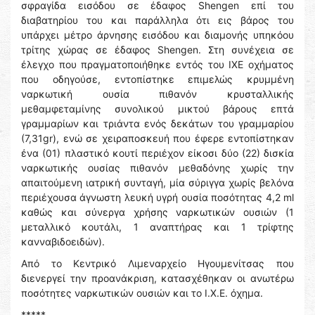
σφραγίδα εισόδου σε έδαφος Shengen επί του
διαβατηρίου του και παράλληλα ότι εις βάρος του
υπάρχει μέτρο άρνησης εισόδου και διαμονής υπηκόου
τρίτης χώρας σε έδαφος Shengen. Στη συνέχεια σε
έλεγχο που πραγματοποιήθηκε εντός του ΙΧΕ οχήματος
που οδηγούσε, εντοπίστηκε επιμελώς κρυμμένη
ναρκωτική ουσία πιθανόν κρυσταλλικής
μεθαμφεταμίνης συνολικού μικτού βάρους επτά
γραμμαρίων και τριάντα ενός δεκάτων του γραμμαρίου
(7,31gr), ενώ σε χειραποσκευή που έφερε εντοπίστηκαν
ένα (01) πλαστικό κουτί περιέχον είκοσι δύο (22) δισκία
ναρκωτικής ουσίας πιθανόν μεθαδόνης χωρίς την
απαιτούμενη ιατρική συνταγή, μία σύριγγα χωρίς βελόνα
περιέχουσα άγνωστη λευκή υγρή ουσία ποσότητας 4,2 ml
καθώς και σύνεργα χρήσης ναρκωτικών ουσιών (1
μεταλλικό κουτάλι, 1 αναπτήρας και 1 τρίφτης
κανναβιδοειδών).
Από το Κεντρικό Λιμεναρχείο Ηγουμενίτσας που
διενεργεί την προανάκριση, κατασχέθηκαν οι ανωτέρω
ποσότητες ναρκωτικών ουσιών και το Ι.Χ.Ε. όχημα.
*****