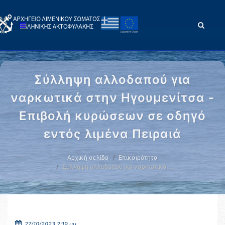
Σύλληψη αλλοδαπού για
ναρκωτικά στην Ηγουμενίτσα -
Επιβολή κυρώσεων σε οδηγό
εντός λιμένα Πειραιά
Αρχική σελίδα
Επικαιρότητα
Σύλληψη αλλοδαπού για ναρκωτικά …
27/10/2023 2:19 μμ.