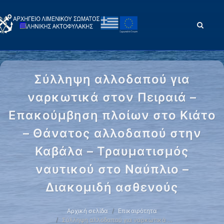
Σύλληψη αλλοδαπού για
ναρκωτικά στον Πειραιά –
Επακούμβηση πλοίων στο Κιάτο
– Θάνατος αλλοδαπού στην
Καβάλα – Τραυματισμός
ναυτικού στο Ναύπλιο –
Διακομιδή ασθενούς
Αρχική σελίδα
Επικαιρότητα
Σύλληψη αλλοδαπού για ναρκωτικά …