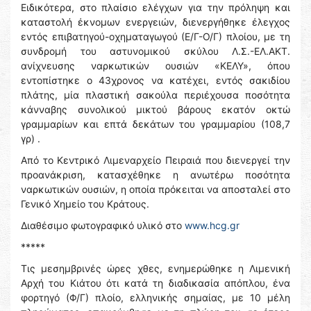
Ειδικότερα, στο πλαίσιο ελέγχων για την πρόληψη και
καταστολή έκνομων ενεργειών, διενεργήθηκε έλεγχος
εντός επιβατηγού-οχηματαγωγού (Ε/Γ-Ο/Γ) πλοίου, με τη
συνδρομή του αστυνομικού σκύλου Λ.Σ.-ΕΛ.ΑΚΤ.
ανίχνευσης ναρκωτικών ουσιών «ΚΕΛΥ», όπου
εντοπίστηκε ο 43χρονος να κατέχει, εντός σακιδίου
πλάτης, μία πλαστική σακούλα περιέχουσα ποσότητα
κάνναβης συνολικού μικτού βάρους εκατόν οκτώ
γραμμαρίων και επτά δεκάτων του γραμμαρίου (108,7
γρ) .
Από το Κεντρικό Λιμεναρχείο Πειραιά που διενεργεί την
προανάκριση, κατασχέθηκε η ανωτέρω ποσότητα
ναρκωτικών ουσιών, η οποία πρόκειται να αποσταλεί στο
Γενικό Χημείο του Κράτους.
Διαθέσιμο φωτογραφικό υλικό στο
www.hcg.gr
*****
Τις μεσημβρινές ώρες χθες, ενημερώθηκε η Λιμενική
Αρχή του Κιάτου ότι κατά τη διαδικασία απόπλου, ένα
φορτηγό (Φ/Γ) πλοίο, ελληνικής σημαίας, με 10 μέλη