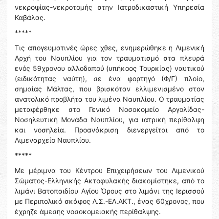
νεκροψίας-νεκροτομής στην Ιατροδικαστική Υπηρεσία
Καβάλας.
*****
Τις απογευματινές ώρες χθες, ενημερώθηκε η Λιμενική
Αρχή του Ναυπλίου για τον τραυματισμό στα πλευρά
ενός 59χρονου αλλοδαπού (υπήκοος Τουρκίας) ναυτικού
(ειδικότητας ναύτη), σε ένα φορτηγό (Φ/Γ) πλοίο,
σημαίας Μάλτας, που βρισκόταν ελλιμενισμένο στον
ανατολικό προβλήτα του λιμένα Ναυπλίου. Ο τραυματίας
μεταφέρθηκε στο Γενικό Νοσοκομείο Αργολίδας-
Νοσηλευτική Μονάδα Ναυπλίου, για ιατρική περίθαλψη
και νοσηλεία. Προανάκριση διενεργείται από το
Λιμεναρχείο Ναυπλίου.
*****
Με μέριμνα του Κέντρου Επιχειρήσεων του Λιμενικού
Σώματος-Ελληνικής Ακτοφυλακής διακομίστηκε, από το
λιμάνι Βατοπαιδίου Αγίου Όρους στο λιμάνι της Ιερισσού
με Περιπολικό σκάφος Λ.Σ.-ΕΛ.ΑΚΤ., ένας 60χρονος, που
έχρηζε άμεσης νοσοκομειακής περίθαλψης.