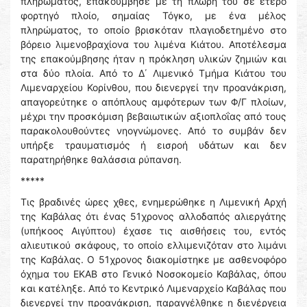
πληρώματος, επακούμβησε με τη πλώρη του σε έτερο
φορτηγό πλοίο, σημαίας Τόγκο, με ένα μέλος
πληρώματος, το οποίο βρισκόταν πλαγιοδετημένο στο
βόρειο λιμενοβραχίονα του λιμένα Κιάτου. Αποτέλεσμα
της επακούμβησης ήταν η πρόκληση υλικών ζημιών και
στα δύο πλοία. Από το Δ΄ Λιμενικό Τμήμα Κιάτου του
Λιμεναρχείου Κορίνθου, που διενεργεί την προανάκριση,
απαγορεύτηκε ο απόπλους αμφότερων των Φ/Γ πλοίων,
μέχρι την προσκόμιση βεβαιωτικών αξιοπλοΐας από τους
παρακολουθούντες νηογνώμονες. Από το συμβάν δεν
υπήρξε τραυματισμός ή εισροή υδάτων και δεν
παρατηρήθηκε θαλάσσια ρύπανση.
*****
Τις βραδινές ώρες χθες, ενημερώθηκε η Λιμενική Αρχή
της Καβάλας ότι ένας 51χρονος αλλοδαπός αλιεργάτης
(υπήκοος Αιγύπτου) έχασε τις αισθήσεις του, εντός
αλιευτικού σκάφους, το οποίο ελλιμενιζόταν στο λιμάνι
της Καβάλας. Ο 51χρονος διακομίστηκε με ασθενοφόρο
όχημα του ΕΚΑΒ στο Γενικό Νοσοκομείο Καβάλας, όπου
και κατέληξε. Από το Κεντρικό Λιμεναρχείο Καβάλας που
διενεργεί την προανάκριση, παραγγέλθηκε η διενέργεια