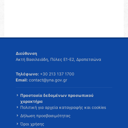
Διεύθυνση
Ακτή Βασιλειάδη, Πύλες Ε1-Ε2, Δραπετσώνα
Τηλέφωνο:
+30 213 137 1700
Email:
contact@yna.gov.gr
Προστασία δεδομένων προσωπικού
χαρακτήρα
Πολιτική για αρχεία καταγραφής και cookies
Δήλωση προσβασιμότητας
Όροι χρήσης