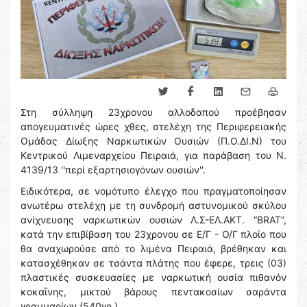
Στη σύλληψη 23χρονου αλλοδαπού προέβησαν
απογευματινές ώρες χθες, στελέχη της Περιφερειακής
Ομάδας Δίωξης Ναρκωτικών Ουσιών (Π.Ο.ΔΙ.Ν) του
Κεντρικού Λιμεναρχείου Πειραιά, για παράβαση του Ν.
4139/13 ''περί εξαρτησιογόνων ουσιών''.
Ειδικότερα, σε νομότυπο έλεγχο που πραγματοποίησαν
ανωτέρω στελέχη με τη συνδρομή αστυνομικού σκύλου
ανίχνευσης ναρκωτικών ουσιών Λ.Σ-ΕΛ.ΑΚΤ. “BRAT”,
κατά την επιβίβαση του 23χρονου σε Ε/Γ - Ο/Γ πλοίο που
θα αναχωρούσε από το λιμένα Πειραιά, βρέθηκαν και
κατασχέθηκαν σε τσάντα πλάτης που έφερε, τρεις (03)
πλαστικές συσκευασίες με ναρκωτική ουσία πιθανόν
κοκαΐνης, μικτού βάρους πεντακοσίων σαράντα
γραμμαρίων (540γρ.).