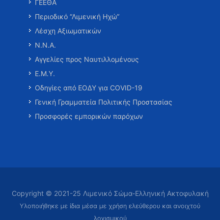
ΓΕΕΘΑ
Περιοδικό “Λιμενική Ηχώ”
Λέσχη Αξιωματικών
Ν.Ν.Α.
Αγγελίες προς Ναυτιλλομένους
Ε.Μ.Υ.
Οδηγίες από ΕΟΔΥ για COVID-19
Γενική Γραμματεία Πολιτικής Προστασίας
Προσφορές εμπορικών παρόχων
Copyright © 2021-25 Λιμενικό Σώμα-Ελληνική Ακτοφυλακή
Υλοποιήθηκε με ίδια μέσα με χρήση ελεύθερου και ανοιχτού
λογισμικού