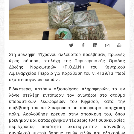
Στη σύλληψη 41χρονου αλλοδαπού προέβησαν, πρωινές
ώρες σήμερα, στελέχη της Περιφερειακής Ομάδας
Δίωξης Ναρκωτικών (Π.Ο.ΔΙ.Ν.) του Κεντρικού
Λιμεναρχείου Πειραιά για παράβαση του ν. 4139/13 “περί
εξαρτησιογόνων ουσιών”.
Ειδικότερα, κατόπιν αξιοποίησης πληροφοριών, τα εν
λόγω στελέχη εντόπισαν τον ανωτέρω στο σταθμό
υπεραστικών λεωφορείων του Κηφισού, κατά την
επιβίβασή του σε λεωφορείο με προορισμό επαρχιακή
πόλη. Ακολούθησε έρευνα στην αποσκευή του, όπου
βρέθηκαν και κατασχέθηκαν τέσσερις (04) συσκευασίες
περιέχουσες ποσότητα ακατέργαστης κάνναβης,
συνολικού μικτού βάρους τριών κιλών και εξακοσίων