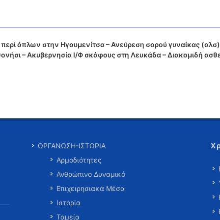
περί όπλων στην Ηγουμενίτσα – Ανεύρεση σορού γυναίκας (αλσ)
θονήσι – Ακυβερνησία Ι/Φ σκάφους στη Λευκάδα – Διακομιδή ασθ
Χ
ΟΡΓΑΝΩΣΗ-ΙΣΤΟΡΙΑ
Αρμοδιότητες
Ανθρώπινο Δυναμικό
Επιχειρησιακά Μέσα
Ιστορία
Ταμεία