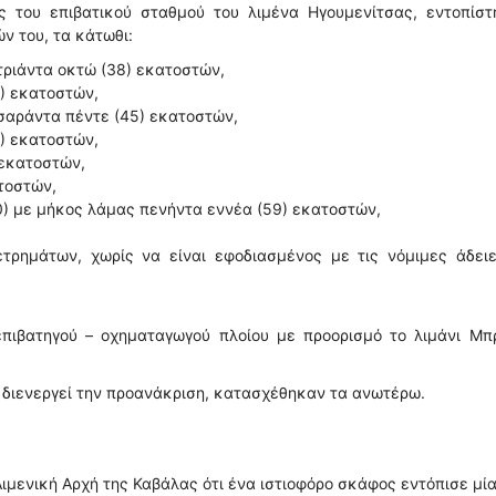
ός του επιβατικού σταθμού του λιμένα Ηγουμενίτσας, εντοπίστ
ν του, τα κάτωθι:
τριάντα οκτώ (38) εκατοστών,
3) εκατοστών,
σαράντα πέντε (45) εκατοστών,
5) εκατοστών,
 εκατοστών,
τοστών,
0) με μήκος λάμας πενήντα εννέα (59) εκατοστών,
τρημάτων, χωρίς να είναι εφοδιασμένος με τις νόμιμες άδειε
επιβατηγού – οχηματαγωγού πλοίου με προορισμό το λιμάνι Μπρ
υ διενεργεί την προανάκριση, κατασχέθηκαν τα ανωτέρω.
ιμενική Αρχή της Καβάλας ότι ένα ιστιοφόρο σκάφος εντόπισε μί