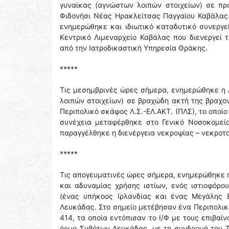
γυναίκας (αγνώστων λοιπών στοιχείων) σε πρ
Φιδονήσι Νέας Ηρακλείτσας Παγγαίου Καβάλας.
ενημερώθηκε και ιδιωτικό καταδυτικό συνεργε
Κεντρικό Λιμεναρχείο Καβάλας που διενεργεί 
από την Ιατροδικαστική Υπηρεσία Θράκης.
*****
Τις μεσημβρινές ώρες σήμερα, ενημερώθηκε η 
λοιπών στοιχείων) σε βραχώδη ακτή της βραχον
Περιπολικό σκάφος Λ.Σ.-ΕΛ.ΑΚΤ. (ΠΛΣ), το οποίο
συνέχεια μεταφέρθηκε στο Γενικό Νοσοκομείο
παραγγέλθηκε η διενέργεια νεκροψίας – νεκροτ
*****
Τις απογευματινές ώρες σήμερα, ενημερώθηκε η
και αδυναμίας χρήσης ιστίων, ενός ιστιοφόρο
(ένας υπήκοος Ιρλανδίας και ένας Μεγάλης Β
Λευκάδας. Στο σημείο μετέβησαν ένα Περιπολικ
414, τα οποία εντόπισαν το Ι/Φ με τους επιβαί
όρμο Συβότων Λευκάδας, με τη συνδρομή του Τ