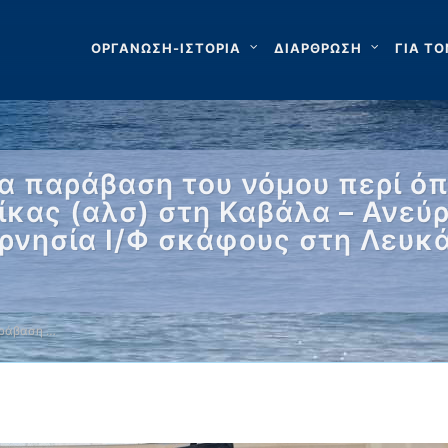
ΟΡΓΑΝΩΣΗ-ΙΣΤΟΡΙΑ
ΔΙΑΡΘΡΩΣΗ
ΓΙΑ ΤΟ
α παράβαση του νόμου περί ό
ίκας (αλσ) στη Καβάλα – Ανεύ
ρνησία Ι/Φ σκάφους στη Λευκά
αράβαση …