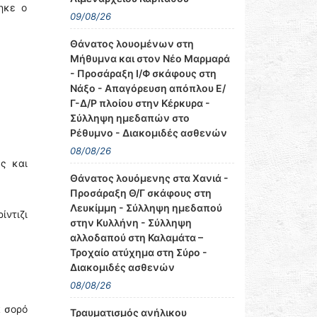
ηκε ο
09/08/26
Θάνατος λουομένων στη
Μήθυμνα και στον Νέο Μαρμαρά
- Προσάραξη Ι/Φ σκάφους στη
Νάξο - Απαγόρευση απόπλου Ε/
Γ-Δ/Ρ πλοίου στην Κέρκυρα -
Σύλληψη ημεδαπών στο
Ρέθυμνο - Διακομιδές ασθενών
08/08/26
ς και
Θάνατος λουόμενης στα Χανιά -
Προσάραξη Θ/Γ σκάφους στη
Λευκίμμη - Σύλληψη ημεδαπού
ίντιζι
στην Κυλλήνη - Σύλληψη
αλλοδαπού στη Καλαμάτα –
Τροχαίο ατύχημα στη Σύρο -
Διακομιδές ασθενών
08/08/26
α σορό
Τραυματισμός ανήλικου