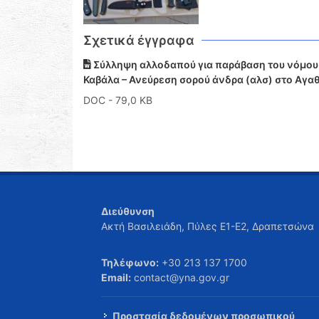
Σχετικά έγγραφα
Σύλληψη αλλοδαπού για παράβαση του νόμου 
Καβάλα – Ανεύρεση σορού άνδρα (αλσ) στο Αγα
DOC
- 79,0 KB
Διεύθυνση
Ακτή Βασιλειάδη, Πύλες Ε1-Ε2, Δραπετσώνα
Τηλέφωνο:
+30 213 137 1700
Email:
contact@yna.gov.gr
Προστασία δεδομένων προσωπικού