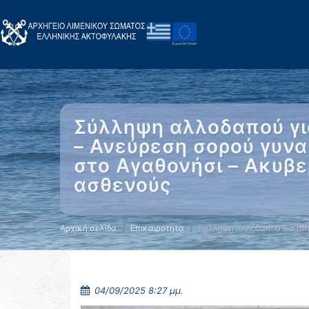
Σύλληψη αλλοδαπού γι
– Ανεύρεση σορού γυνα
στο Αγαθονήσι – Ακυβε
ασθενούς
Αρχική σελίδα
Επικαιρότητα
Σύλληψη αλλοδαπού για π
04/09/2025 8:27 μμ.