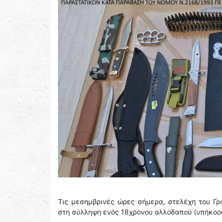
Τις μεσημβρινές ώρες σήμερα, στελέχη του Γρ
στη σύλληψη ενός 18χρονου αλλοδαπού (υπήκοος