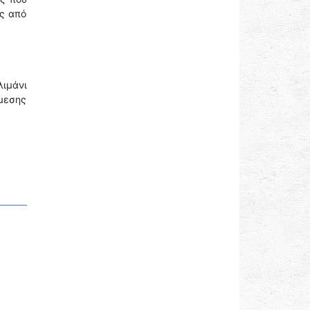
ας από
λιμάνι
μεσης