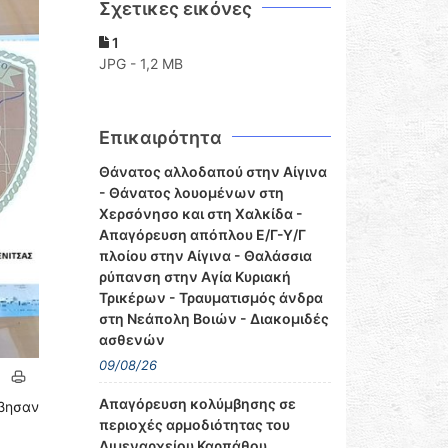
Σχετικες εικόνες
1
JPG - 1,2 MB
Επικαιρότητα
Θάνατος αλλοδαπού στην Αίγινα
- Θάνατος λουομένων στη
Χερσόνησο και στη Χαλκίδα -
Απαγόρευση απόπλου Ε/Γ-Υ/Γ
πλοίου στην Αίγινα - Θαλάσσια
ρύπανση στην Αγία Κυριακή
Τρικέρων - Τραυματισμός άνδρα
στη Νεάπολη Βοιών - Διακομιδές
ασθενών
09/08/26
Απαγόρευση κολύμβησης σε
έβησαν
περιοχές αρμοδιότητας του
Λιμεναρχείου Καρπάθου