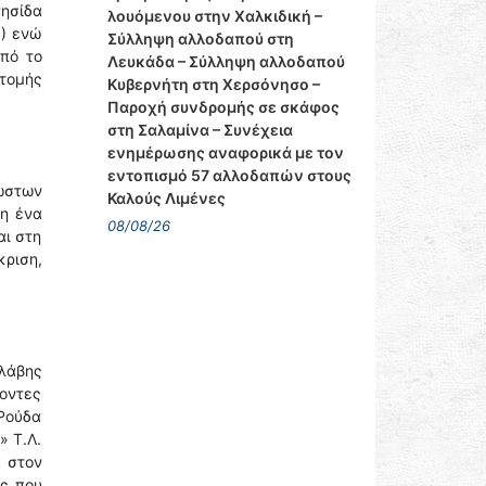
ησίδα
λουόμενου στην Χαλκιδική –
Σ) ενώ
Σύλληψη αλλοδαπού στη
Από το
Λευκάδα – Σύλληψη αλλοδαπού
οτομής
Κυβερνήτη στη Χερσόνησο –
Παροχή συνδρομής σε σκάφος
στη Σαλαμίνα – Συνέχεια
ενημέρωσης αναφορικά με τον
εντοπισμό 57 αλλοδαπών στους
νώστων
Καλούς Λιμένες
βη ένα
08/08/26
αι στη
ριση,
βλάβης
νοντες
Ρούδα
» Τ.Λ.
α στον
ας που