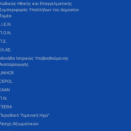
Κώδικας Ηθικής και Επαγγελματικής
Συμπεριφοράς Υπαλλήλων του Δημοσίου
Τομέα
Ι.Ι.Ε.Ν.
Π.Ο.Ν.
Π.Σ.
ΕΛ.ΑΣ.
Μονάδα Ιατρικώς Υποβοηθούμενης
Αναπαραγωγής
UNHCR
CEPOL
ΕΑΑΝ
Π.Ν.
ΓΕΕΘΑ
Περιοδικό “Λιμενική Ηχώ”
Λέσχη Αξιωματικών