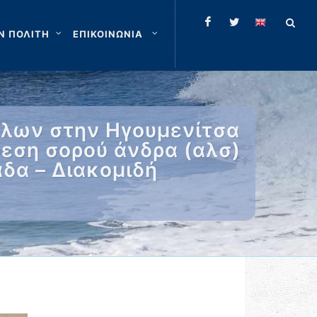
Ν ΠΟΛΙΤΗ
ΕΠΙΚΟΙΝΩΝΙΑ
πλων στην Ηγουμενίτσα
ρεση σορού άνδρα (αλσ)
δα – Διακομιδή