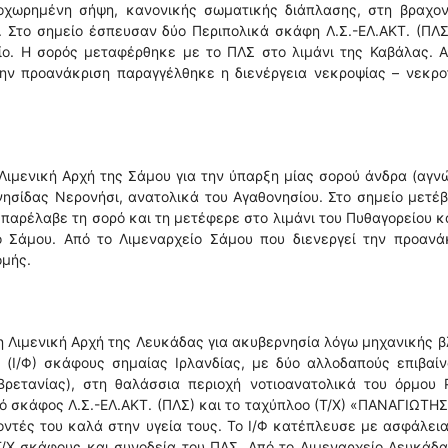
οχωρημένη σήψη, κανονικής σωματικής διάπλασης, στη βραχον
 Στο σημείο έσπευσαν δύο Περιπολικά σκάφη Λ.Σ.-ΕΛ.ΑΚΤ. (ΠΛ
ίο. Η σορός μεταφέρθηκε με το ΠΛΣ στο λιμάνι της Καβάλας. 
την προανάκριση παραγγέλθηκε η διενέργεια νεκροψίας – νεκρ
Λιμενική Αρχή της Σάμου για την ύπαρξη μίας σορού άνδρα (αγ
ησίδας Νερονήσι, ανατολικά του Αγαθονησίου. Στο σημείο μετέ
 παρέλαβε τη σορό και τη μετέφερε στο λιμάνι του Πυθαγορείου κ
 Σάμου. Από το Λιμεναρχείο Σάμου που διενεργεί την προανάκ
ομής.
 Λιμενική Αρχή της Λευκάδας για ακυβερνησία λόγω μηχανικής 
υ (Ι/Φ) σκάφους σημαίας Ιρλανδίας, με δύο αλλοδαπούς επιβαί
ρετανίας), στη θαλάσσια περιοχή νοτιοανατολικά του όρμου 
ό σκάφος Λ.Σ.-ΕΛ.ΑΚΤ. (ΠΛΣ) και το ταχύπλοο (Τ/Χ) «ΠΑΝΑΓΙΩΤΗΣ
νοντές του καλά στην υγεία τους. Το Ι/Φ κατέπλευσε με ασφάλει
/Χ σκάφους και συνοδεία του ΠΛΣ. Από το Λιμεναρχείο Λευκάδ