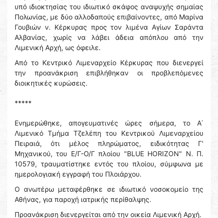
υπό ιδιοκτησίας του ιδιωτικό σκάφος αναψυχής σημαίας
Πολωνίας, με δύο αλλοδαπούς επιβαίνοντες, από Μαρίνα
Γουβιών ν. Κέρκυρας προς τον λιμένα Αγίων Σαράντα
Αλβανίας, χωρίς να λάβει άδεια απόπλου από την
Λιμενική Αρχή, ως όφειλε.
Από το Κεντρικό Λιμεναρχείο Κέρκυρας που διενεργεί
την προανάκριση επιβλήθηκαν οι προβλεπόμενες
διοικητικές κυρώσεις.
*****
Ενημερώθηκε, απογευματινές ώρες σήμερα, το Α΄
Λιμενικό Τμήμα Τζελέπη του Κεντρικού Λιμεναρχείου
Πειραιά, ότι μέλος πληρώματος, ειδικότητας Γ'
Μηχανικού, του Ε/Γ-Ο/Γ πλοίου "BLUE HORIZON" Ν. Π.
10579, τραυματίστηκε εντός του πλοίου, σύμφωνα με
ημερολογιακή εγγραφή του Πλοιάρχου.
Ο ανωτέρω μεταφέρθηκε σε ιδιωτικό νοσοκομείο της
Αθήνας, για παροχή ιατρικής περίθαλψης.
Προανάκριση διενεργείται από την οικεία Λιμενική Αρχή.