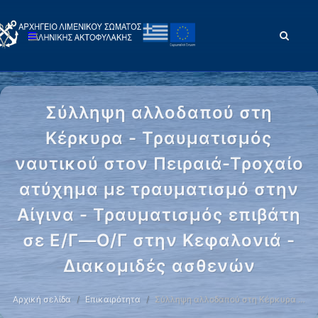
Σύλληψη αλλοδαπού στη
Κέρκυρα - Τραυματισμός
ναυτικού στον Πειραιά-Τροχαίο
ατύχημα με τραυματισμό στην
Αίγινα - Τραυματισμός επιβάτη
σε Ε/Γ—Ο/Γ στην Κεφαλονιά -
Διακομιδές ασθενών
Αρχική σελίδα
Επικαιρότητα
Σύλληψη αλλοδαπού στη Κέρκυρα …