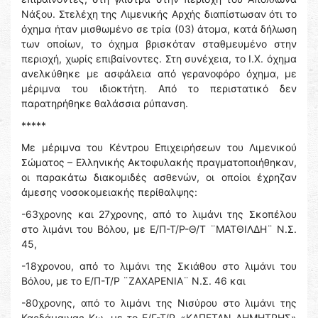
Νάξου. Στελέχη της Λιμενικής Αρχής διαπίστωσαν ότι το
όχημα ήταν μισθωμένο σε τρία (03) άτομα, κατά δήλωση
των οποίων, το όχημα βρισκόταν σταθμευμένο στην
περιοχή, χωρίς επιβαίνοντες. Στη συνέχεια, το Ι.Χ. όχημα
ανελκύθηκε με ασφάλεια από γερανοφόρο όχημα, με
μέριμνα του ιδιοκτήτη. Από το περιστατικό δεν
παρατηρήθηκε θαλάσσια ρύπανση.
*****
Με μέριμνα του Κέντρου Επιχειρήσεων του Λιμενικού
Σώματος – Ελληνικής Ακτοφυλακής πραγματοποιήθηκαν,
οι παρακάτω διακομιδές ασθενών, οι οποίοι έχρηζαν
άμεσης νοσοκομειακής περίθαλψης:
-63χρονης και 27χρονης, από το λιμάνι της Σκοπέλου
στο λιμάνι του Βόλου, με Ε/Π-Τ/Ρ-Θ/Τ ¨ΜΑΤΘΙΛΔΗ¨ Ν.Σ.
45,
-18χρονου, από το λιμάνι της Σκιάθου στο λιμάνι του
Βόλου, με το Ε/Π-Τ/Ρ ¨ΖΑΧΑΡΕΝΙΑ¨ Ν.Σ. 46 και
-80χρονης, από το λιμάνι της Νισύρου στο λιμάνι της
Καρδάμαινας Κω, με το Ε/Γ-Τ/Ρ «ΚΑΠΕΤΑΝ ΔΗΜΗΤΡΗΣ»