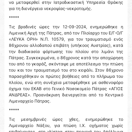
να μεταφερθεί στην Ιατροδικαστική Υπηρεσία Θράκης
για τη διενέργεια νεκροψίας-νεκροτομής.
*****
Τις βραδινές ώρες την 12-09-2024, ενημερώθηκε η
Λιμενική Αρχή της Πάτρας, από τον Πλοίαρχο του Ε/Γ-Ο/Γ
«ΛΕΥΚΑ ΟΡΗ» Ν.Π. 10579, για τον τραυματισμό ενός
86χρονου αλλοδαπού επιβάτη (υπήκοος Αυστρίας), κατά
την διαδικασία φόρτωσης του πλοίου στο λιμάνι της
Πάτρας. Συγκεκριμένα, ο 86χρονος κατά την αποχώρηση
του από το γκαράζ, σκόνταψε με αποτέλεσμα την πτώση
του και τον τραυματισμό του στο κεφάλι. Στον 86χρονο
παρασχέθηκαν οι πρώτες βοήθειες από το πλήρωμα του
πλοίου, ενώ στη συνέχεια μεταφέρθηκε με ασθενοφόρο
όχημα του ΕΚΑΒ στο Γενικό Νοσοκομείο Πάτρας «ΑΓΙΟΣ
ΑΝΔΡΕΑΣ». Προανάκριση διενεργείται από το Κεντρικό
Λιμεναρχείο Πάτρας.
*****
Τις μεσημβρινές ώρες χθες, ενημερώθηκε το
Λιμεναρχείο Νάξου, για πτώση Ι.Χ. οχήματος χωρίς
επιβαίνοντες, στη γλίστρα στην περιοχή του Απόλλωνα