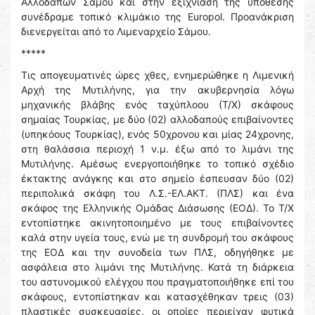
Αλλοδαπών Σάμου και στην εξιχνίαση της υπόθεσης
συνέδραμε τοπικό κλιμάκιο της Europol. Προανάκριση
διενεργείται από το Λιμεναρχείο Σάμου.
*****
Τις απογευματινές ώρες χθες, ενημερώθηκε η Λιμενική
Αρχή της Μυτιλήνης, για την ακυβερνησία λόγω
μηχανικής βλάβης ενός ταχύπλοου (Τ/Χ) σκάφους
σημαίας Τουρκίας, με δύο (02) αλλοδαπούς επιβαίνοντες
(υπηκόους Τουρκίας), ενός 50χρονου και μίας 24χρονης,
στη θαλάσσια περιοχή 1 ν.μ. έξω από το λιμάνι της
Μυτιλήνης. Αμέσως ενεργοποιήθηκε το τοπικό σχέδιο
έκτακτης ανάγκης και στο σημείο έσπευσαν δύο (02)
περιπολικά σκάφη του Λ.Σ.-ΕΛ.ΑΚΤ. (ΠΛΣ) και ένα
σκάφος της Ελληνικής Ομάδας Διάσωσης (ΕΟΔ). Το Τ/Χ
εντοπίστηκε ακινητοποιημένο με τους επιβαίνοντες
καλά στην υγεία τους, ενώ με τη συνδρομή του σκάφους
της ΕΟΔ και την συνοδεία των ΠΛΣ, οδηγήθηκε με
ασφάλεια στο λιμάνι της Μυτιλήνης. Κατά τη διάρκεια
του αστυνομικού ελέγχου που πραγματοποιήθηκε επί του
σκάφους, εντοπίστηκαν και κατασχέθηκαν τρεις (03)
πλαστικές συσκευασίες, οι οποίες περιείχαν φυτικά