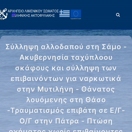
Σύλληψη αλλοδαπού στη Σάμο -
Ακυβερνησία ταχύπλοου
σκάφους και σύλληψη των
επιβαινόντων για ναρκωτικά
στην Μυτιλήνη - Θάνατος
λουόμενης στη Θάσο
-Τραυματισμός επιβάτη σε Ε/Γ-
Ο/Γ στην Πάτρα - Πτώση
οχήματος χωρίς επιβαίνοντες