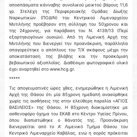
αποσπάσματα κάνναβης συνολικού μεικτού βάρους 11,6
γρ. Στελέχη της Περιφερειακής Ομάδας Δίωξης
Ναρκωτικών (ΠΟΔΙΝ) του Κεντρικού Λιμεναρχείου
Μυτιλήνης προέβησαν στη σύλληψη του 50χρονου και
της 24χρονης, για παράβαση του Ν. 4139/13 (Περί
εξαρτησιογόνων ουσιών). Από τη Λιμενική Αρχή της
Μυτιλήνης που διενεργεί την προανάκριση, παράλληλα
απαγορεύτηκε ο απόπλους του Τ/Χ σκάφους μέχρι την
αποκατάσταση της βλάβης και την προσκόμιση
βεβαιωτικού αξιοπλοΐας. Διαθέσιμο φωτογραφικό υλικό
έχει αναρτηθεί στο www.hcg.gr.
*****
Τις απογευματινές ώρες χθες, ενημερώθηκε η Λιμενική
Αρχή της Θάσου ότι μία 85χρονη ημεδαπή ανασύρθηκε
χωρίς τις αισθήσεις της στην ελεύθερη παραλία «ΑΓΙΟΣ
ΒΑΣΙΛΕΙΟΣ» της Θάσου. Η 85χρονη διακομίστηκε με
ασθενοφόρο όχημα του ΕΚΑΒ στο Κέντρο Υγείας Πρίνου,
όπου διαπιστώθηκε ο θάνατός της. Προανάκριση
διενεργείται από το Α’ Λιμενικό Τμήμα Θάσου του
Κεντρικό Λιμεναρχείο Καβάλας, ενώ η σορός πρόκειται